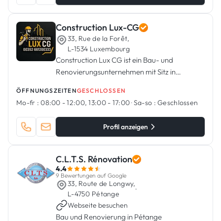
Construction Lux-CG
33, Rue de la Forêt,
L-1534 Luxembourg
Construction Lux CG ist ein Bau- und
Renovierungsunternehmen mit Sitz in
Luxemburg, spezialisiert auf die Realisierung
ÖFFNUNGSZEITEN
GESCHLOSSEN
von Wohn- und Gewerbeprojekten mit hohem
Mo-fr :
08:00 - 12:00, 13:00 - 17:00
·
Sa-so :
Geschlossen
Qualitätsstandard.
Profil anzeigen
C.L.T.S. Rénovation
4.4
9 Bewertungen auf Google
33, Route de Longwy,
·
L-4750 Pétange
Webseite besuchen
Bau und Renovierung in Pétange