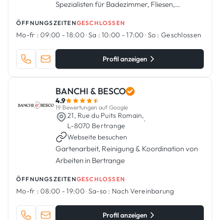
Spezialisten für Badezimmer, Fliesen,
Sanitäranlagen, Küchen, Malerarbeiten.
ÖFFNUNGSZEITEN
GESCHLOSSEN
Mo-fr :
09:00 - 18:00
·
Sa :
10:00 - 17:00
·
So :
Geschlossen
Profil anzeigen
BANCHI & BESCO
4.9
19 Bewertungen auf Google
21, Rue du Puits Romain,
·
L-8070 Bertrange
Webseite besuchen
Gartenarbeit, Reinigung & Koordination von
Arbeiten in Bertrange
ÖFFNUNGSZEITEN
GESCHLOSSEN
Mo-fr :
08:00 - 19:00
·
Sa-so :
Nach Vereinbarung
Profil anzeigen