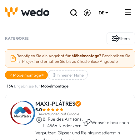
DE
EN
FR
Verzeichnis der Handwerker
KATEGORIE
Filtern
Angebotsanfrage
Benötigen Sie ein Angebot für
Möbelmontage
? Beschreiben Sie
Ihr Projekt und erhalten Sie bis zu 6 kostenlose Angebote
Referenzen
Möbelmontage
In meiner Nähe
Förderungen & Zuschüsse
134
Ergebnisse für
Möbelmontage
Stellenbörse
MAXI-PLÂTRES
5.0
Sind Sie Handwerker?
1 Bewertungen auf Google
8, Rue des Artisans,
·
Webseite besuchen
L-4566 Niederkorn
Einloggen
Verputzer, Gipser und Reinigungsdienst in