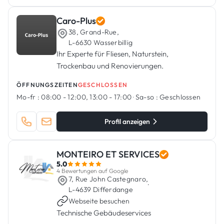
Caro-Plus
38, Grand-Rue,
L-6630 Wasserbillig
Ihr Experte für Fliesen, Naturstein,
Trockenbau und Renovierungen.
ÖFFNUNGSZEITEN
GESCHLOSSEN
Mo-fr :
08:00 - 12:00, 13:00 - 17:00
·
Sa-so :
Geschlossen
Profil anzeigen
MONTEIRO ET SERVICES
5.0
4 Bewertungen auf Google
7, Rue John Castegnaro,
·
L-4639 Differdange
Webseite besuchen
Technische Gebäudeservices