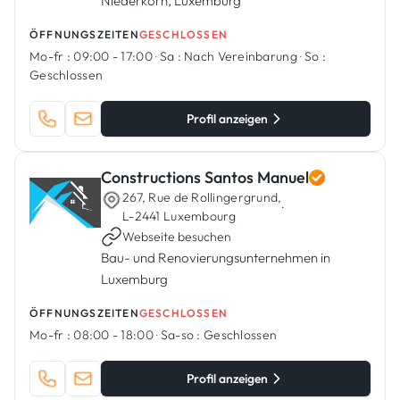
Niederkorn, Luxemburg
ÖFFNUNGSZEITEN
GESCHLOSSEN
Mo-fr :
09:00 - 17:00
·
Sa :
Nach Vereinbarung
·
So :
Geschlossen
Profil anzeigen
Constructions Santos Manuel
267, Rue de Rollingergrund,
·
L-2441 Luxembourg
Webseite besuchen
Bau- und Renovierungsunternehmen in
Luxemburg
ÖFFNUNGSZEITEN
GESCHLOSSEN
Mo-fr :
08:00 - 18:00
·
Sa-so :
Geschlossen
Profil anzeigen