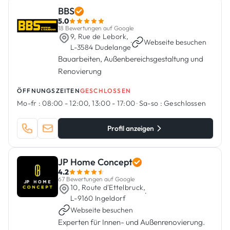
BBS
5.0
18 Bewertungen auf Google
9, Rue de Lebork,
·
Webseite besuchen
L-3584 Dudelange
Bauarbeiten, Außenbereichsgestaltung und
Renovierung
ÖFFNUNGSZEITEN
GESCHLOSSEN
Mo-fr :
08:00 - 12:00, 13:00 - 17:00
·
Sa-so :
Geschlossen
Profil anzeigen
JP Home Concept
4.2
67 Bewertungen auf Google
10, Route d'Ettelbruck,
·
L-9160 Ingeldorf
Webseite besuchen
Experten für Innen- und Außenrenovierung.