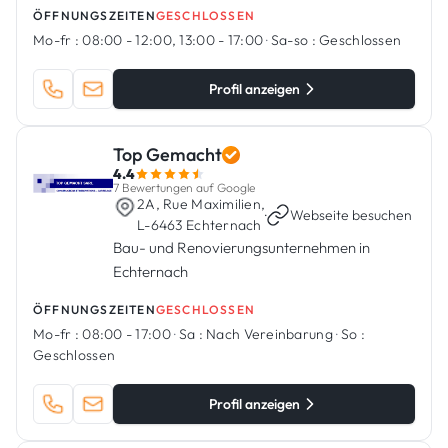
ÖFFNUNGSZEITEN
GESCHLOSSEN
Mo-fr :
08:00 - 12:00, 13:00 - 17:00
·
Sa-so :
Geschlossen
Profil anzeigen
Top Gemacht
4.4
7 Bewertungen auf Google
2A, Rue Maximilien,
·
Webseite besuchen
L-6463 Echternach
Bau- und Renovierungsunternehmen in
Echternach
ÖFFNUNGSZEITEN
GESCHLOSSEN
Mo-fr :
08:00 - 17:00
·
Sa :
Nach Vereinbarung
·
So :
Geschlossen
Profil anzeigen