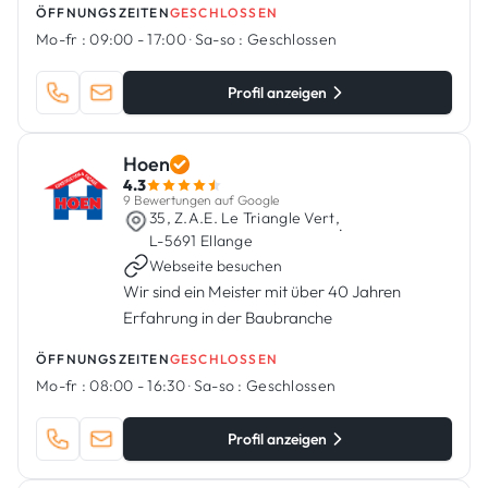
ÖFFNUNGSZEITEN
GESCHLOSSEN
Mo-fr :
09:00 - 17:00
·
Sa-so :
Geschlossen
Profil anzeigen
Hoen
4.3
9 Bewertungen auf Google
35, Z.A.E. Le Triangle Vert,
·
L-5691 Ellange
Webseite besuchen
Wir sind ein Meister mit über 40 Jahren
Erfahrung in der Baubranche
ÖFFNUNGSZEITEN
GESCHLOSSEN
Mo-fr :
08:00 - 16:30
·
Sa-so :
Geschlossen
Profil anzeigen