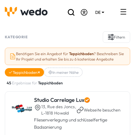
DE
EN
FR
Verzeichnis der Handwerker
KATEGORIE
Filtern
Angebotsanfrage
Benötigen Sie ein Angebot für
Teppichboden
? Beschreiben Sie
Ihr Projekt und erhalten Sie bis zu 6 kostenlose Angebote
Referenzen
Teppichboden
In meiner Nähe
Förderungen & Zuschüsse
45
Ergebnisse für
Teppichboden
Stellenbörse
Studio Carrelage Lux
13, Rue des Joncs,
Sind Sie Handwerker?
·
Webseite besuchen
L-1818 Howald
Fliesenverlegung und schlüsselfertige
Einloggen
Badsanierung