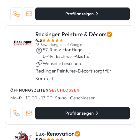
Profil anzeigen
Reckinger Peinture & Décors
4.3
28 Bewertungen auf Google
57, Rue Victor Hugo,
·
L-4141 Esch-sur-Alzette
Webseite besuchen
Reckinger Peintures-Décors sorgt für
Komfort
ÖFFNUNGSZEITEN
GESCHLOSSEN
Mo-fr :
10:00 - 13:00
·
Sa-so :
Geschlossen
Profil anzeigen
Lux-Renovation
5.0