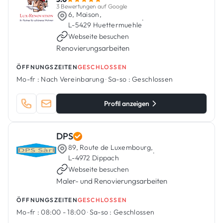
3 Bewertungen auf Google
6, Maison,
·
L-5429 Huettermuehle
Webseite besuchen
Renovierungsarbeiten
ÖFFNUNGSZEITEN
GESCHLOSSEN
Mo-fr :
Nach Vereinbarung
·
Sa-so :
Geschlossen
Profil anzeigen
DPS
89, Route de Luxembourg,
·
L-4972 Dippach
Webseite besuchen
Maler- und Renovierungsarbeiten
ÖFFNUNGSZEITEN
GESCHLOSSEN
Mo-fr :
08:00 - 18:00
·
Sa-so :
Geschlossen