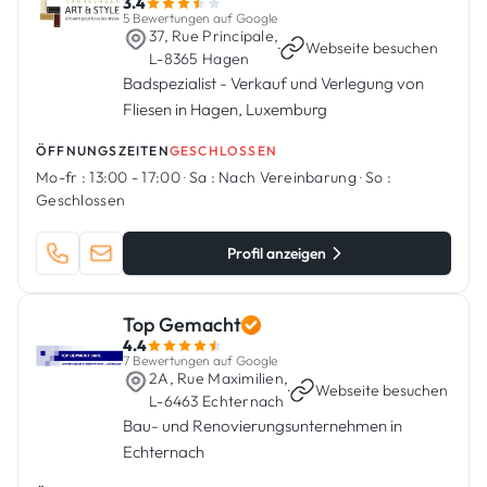
3.4
5 Bewertungen auf Google
37, Rue Principale,
·
Webseite besuchen
L-8365 Hagen
Badspezialist - Verkauf und Verlegung von
Fliesen in Hagen, Luxemburg
ÖFFNUNGSZEITEN
GESCHLOSSEN
Mo-fr :
13:00 - 17:00
·
Sa :
Nach Vereinbarung
·
So :
Geschlossen
Profil anzeigen
Top Gemacht
4.4
7 Bewertungen auf Google
2A, Rue Maximilien,
·
Webseite besuchen
L-6463 Echternach
Bau- und Renovierungsunternehmen in
Echternach