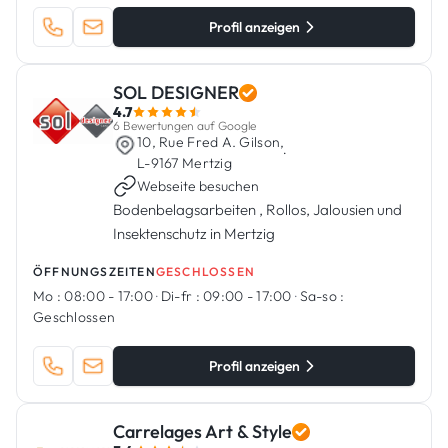
Profil anzeigen
SOL DESIGNER
4.7
6 Bewertungen auf Google
10, Rue Fred A. Gilson,
·
L-9167 Mertzig
Webseite besuchen
Bodenbelagsarbeiten , Rollos, Jalousien und
Insektenschutz in Mertzig
ÖFFNUNGSZEITEN
GESCHLOSSEN
Mo :
08:00 - 17:00
·
Di-fr :
09:00 - 17:00
·
Sa-so :
Geschlossen
Profil anzeigen
Carrelages Art & Style