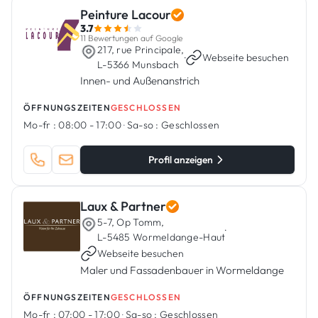
Peinture Lacour
3.7
11 Bewertungen auf Google
217, rue Principale,
·
Webseite besuchen
L-5366 Munsbach
Innen- und Außenanstrich
ÖFFNUNGSZEITEN
GESCHLOSSEN
Mo-fr :
08:00 - 17:00
·
Sa-so :
Geschlossen
Profil anzeigen
Laux & Partner
5-7, Op Tomm,
·
L-5485 Wormeldange-Haut
Webseite besuchen
Maler und Fassadenbauer in Wormeldange
ÖFFNUNGSZEITEN
GESCHLOSSEN
Mo-fr :
07:00 - 17:00
·
Sa-so :
Geschlossen