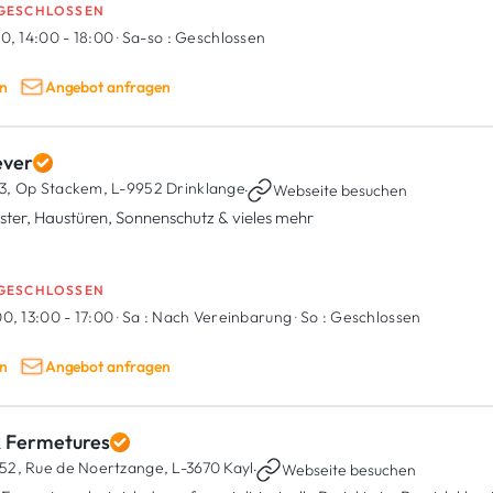
GESCHLOSSEN
0, 14:00 - 18:00
·
Sa-so :
Geschlossen
n
Angebot anfragen
ever
3, Op Stackem,
L-9952 Drinklange
·
Webseite besuchen
ster, Haustüren, Sonnenschutz & vieles mehr
GESCHLOSSEN
0, 13:00 - 17:00
·
Sa :
Nach Vereinbarung
·
So :
Geschlossen
n
Angebot anfragen
 Fermetures
52, Rue de Noertzange,
L-3670 Kayl
·
Webseite besuchen