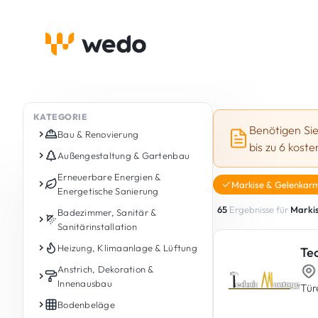
KATEGORIE
Benötigen Si
Bau & Renovierung
bis zu 6 kost
Schlüsselfertige Renovierung
Außengestaltung & Gartenbau
Bauprojekte
Gartenpflege
Erneuerbare Energien &
Markise & Gelenkar
Energetische Sanierung
Anbauten & Aufstockung
Gartengestaltung &
65
Ergebnisse für
Marki
Landschaftsbau
Photovoltaik
Badezimmer, Sanitär &
Dachausbau & Dachschrägen
Sanitärinstallation
Außengestaltung
Energiespeicherbatterie
Maurerarbeiten
Badrenovierung
Heizung, Klimaanlage & Lüftung
Te
Zäune
Ladestationen (Wallbox)
Rohbau
Sanitärinstallation
Gasheizung / Ölheizung /
Anstrich, Dekoration &
Terrassen (Bau, Renovierung und
Wärmepumpe
Estriche
Innenausbau
Holzheizung
Tür
Pflege)
Klempnerarbeiten
Solarthermie-Kollektoren
Treppen aus Beton / Mauerwerk
Pelletheizung / Pelletkessel
Innenanstrich
Bodenbeläge
Holzterrassen
Wasserenthärtung und
Energieberatung & Energieaudit
Fundamente & Stützmauern