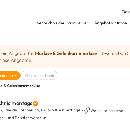
Einl
Verzeichnis der Handwerker
Angebotsanfrage
e ein Angebot für
Markise & Gelenkarmmarkise
? Beschreiben Si
enlose Angebote
mmarkise
In meiner Nähe
se & Gelenkarmmarkise
chnic montage
5, Rue de Sterpenich,
L-8379 Kleinbettingen
·
Webseite besuchen
en- und Fenstermonteur