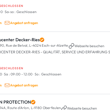
GESCHLOSSEN
00
·
Sa-so :
Geschlossen
n
Angebot anfragen
ucenter Decker-Ries
90, Rue de Belval,
L-4024 Esch-sur-Alzette
·
Webseite besuchen
CENTER DECKER-RIES - QUALITÄT, SERVICE UND ERFAHRUNG SE
GESCHLOSSEN
00
·
Sa :
09:00 - 12:00
·
So :
Geschlossen
n
Angebot anfragen
N PROTECTION
14A, Route d'Arlon,
L-9180 Oberfeulen
·
Webseite besuchen