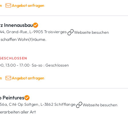
n
Angebot anfragen
tz Innenausbau
44, Grand-Rue,
L-9905 Troisvierges
·
Webseite besuchen
Wir schaffen Wohn(t)räume.
GESCHLOSSEN
0, 13:00 - 17:00
·
Sa-so :
Geschlossen
n
Angebot anfragen
o Peintures
56a, Cité Op Soltgen,
L-3862 Schifflange
·
Webseite besuchen
erarbeiten aller Art