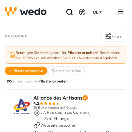
DE
EN
FR
Verzeichnis der Handwerker
KATEGORIE
Filtern
Angebotsanfrage
Benötigen Sie ein Angebot für
Pflasterarbeiten
? Beschreiben
Sie Ihr Projekt und erhalten Sie bis zu 6 kostenlose Angebote
Referenzen
Pflasterarbeiten
In meiner Nähe
Förderungen & Zuschüsse
195
Ergebnisse für
Pflasterarbeiten
Stellenbörse
Alliance des Artisans
4.2
Sind Sie Handwerker?
38 Bewertungen auf Google
57, Rue des Trois Cantons,
·
L-3961 Ehlange
Einloggen
Webseite besuchen