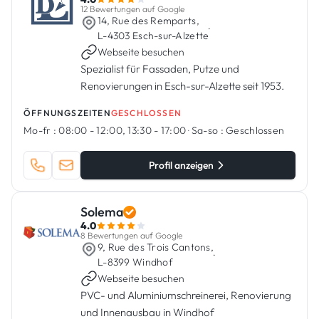
12 Bewertungen auf Google
14, Rue des Remparts,
·
L-4303 Esch-sur-Alzette
Webseite besuchen
Spezialist für Fassaden, Putze und
Renovierungen in Esch-sur-Alzette seit 1953.
ÖFFNUNGSZEITEN
GESCHLOSSEN
Mo-fr :
08:00 - 12:00, 13:30 - 17:00
·
Sa-so :
Geschlossen
Profil anzeigen
Solema
4.0
8 Bewertungen auf Google
9, Rue des Trois Cantons,
·
L-8399 Windhof
Webseite besuchen
PVC- und Aluminiumschreinerei, Renovierung
und Innenausbau in Windhof