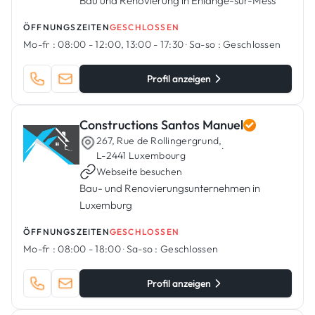
Bau und Renovierung in Ehlange-sur-Mess
ÖFFNUNGSZEITEN
GESCHLOSSEN
Mo-fr :
08:00 - 12:00, 13:00 - 17:30
·
Sa-so :
Geschlossen
Profil anzeigen
Constructions Santos Manuel
267, Rue de Rollingergrund,
·
L-2441 Luxembourg
Webseite besuchen
Bau- und Renovierungsunternehmen in
Luxemburg
ÖFFNUNGSZEITEN
GESCHLOSSEN
Mo-fr :
08:00 - 18:00
·
Sa-so :
Geschlossen
Profil anzeigen