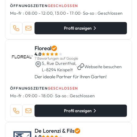
ÖFFNUNGSZEITEN
GESCHLOSSEN
Mo-fr :
08:00 - 12:00, 13:00 - 17:00
·
Sa-so :
Geschlossen
Profil anzeigen
Floreal
4.0
7 Bewertungen auf Google
5, Rue Durenthal,
·
Webseite besuchen
L-8294 Keispelt
Der ideale Partner für Ihren Garten!
ÖFFNUNGSZEITEN
GESCHLOSSEN
Mo-fr :
09:00 - 18:00
·
Sa-so :
Geschlossen
Profil anzeigen
De Lorenzi & Fils
4.0