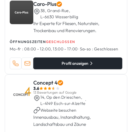
Caro-Plus
38, Grand-Rue,
L-6630 Wasserbillig
Ihr Experte für Fliesen, Naturstein,
Trockenbau und Renovierungen.
ÖFFNUNGSZEITEN
GESCHLOSSEN
Mo-fr :
08:00 - 12:00, 13:00 - 17:00
·
Sa-so :
Geschlossen
Profil anzeigen
Concept 4
3.6
13 Bewertungen auf Google
14, Op den Drieschen,
·
L-4149 Esch-sur-Alzette
Webseite besuchen
Innenausbau, Instandhaltung,
Landschaftsbau und Zäune