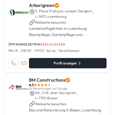
Arborigreen
3, Place François-Joseph Dargent,
·
L-1413 Luxembourg
Webseite besuchen
Landschaftsgärtner in Luxemburg:
Baumpflege, Gartenpflege und
Landschaftsgestaltung
ÖFFNUNGSZEITEN
GESCHLOSSEN
Mo-fr :
08:00 - 19:00
·
Sa-so :
Geschlossen
Profil anzeigen
BM Constructions
4.1
26 Bewertungen auf Google
5A, Cité Jean Souvignier,
·
L-7792 Bissen
Webseite besuchen
Bau und Renovierung in Bissen, Luxemburg