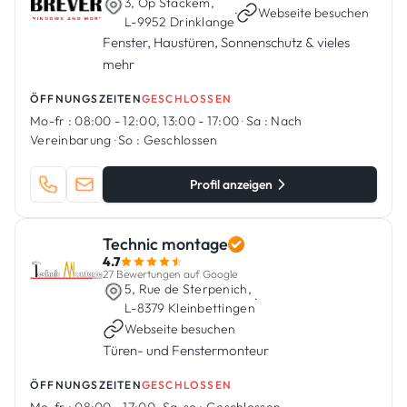
3, Op Stackem,
·
Webseite besuchen
L-9952 Drinklange
Fenster, Haustüren, Sonnenschutz & vieles
mehr
ÖFFNUNGSZEITEN
GESCHLOSSEN
Mo-fr :
08:00 - 12:00, 13:00 - 17:00
·
Sa :
Nach
Vereinbarung
·
So :
Geschlossen
Profil anzeigen
Technic montage
4.7
27 Bewertungen auf Google
5, Rue de Sterpenich,
·
L-8379 Kleinbettingen
Webseite besuchen
Türen- und Fenstermonteur
ÖFFNUNGSZEITEN
GESCHLOSSEN