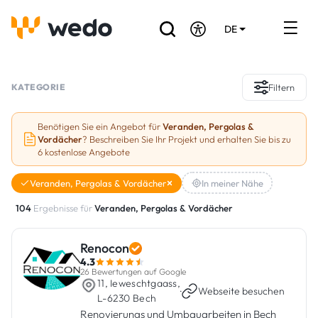
DE
EN
FR
Verzeichnis der Handwerker
KATEGORIE
Filtern
Angebotsanfrage
Benötigen Sie ein Angebot für
Veranden, Pergolas &
Vordächer
? Beschreiben Sie Ihr Projekt und erhalten Sie bis zu
Referenzen
6 kostenlose Angebote
Förderungen & Zuschüsse
Veranden, Pergolas & Vordächer
In meiner Nähe
104
Ergebnisse für
Veranden, Pergolas & Vordächer
Stellenbörse
Renocon
Sind Sie Handwerker?
4.3
26 Bewertungen auf Google
11, Ieweschtgaass,
Einloggen
·
Webseite besuchen
L-6230 Bech
Renovierungs und Umbauarbeiten in Bech