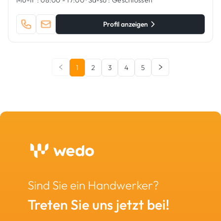
Mo-fr :
08:00 - 17:00
·
Sa-so :
Geschlossen
Profil anzeigen
1
2
3
4
5
Sind Sie ein Handwerker?
Treten Sie uns jetzt bei!