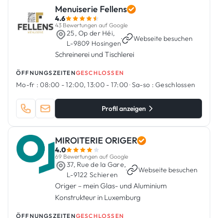
Menuiserie Fellens
4.6
43 Bewertungen auf Google
25, Op der Héi,
·
Webseite besuchen
L-9809 Hosingen
Schreinerei und Tischlerei
ÖFFNUNGSZEITEN
GESCHLOSSEN
Mo-fr :
08:00 - 12:00, 13:00 - 17:00
·
Sa-so :
Geschlossen
Profil anzeigen
MIROITERIE ORIGER
4.0
69 Bewertungen auf Google
37, Rue de la Gare,
·
Webseite besuchen
L-9122 Schieren
Origer – mein Glas- und Aluminium
Konstrukteur in Luxemburg
ÖFFNUNGSZEITEN
GESCHLOSSEN