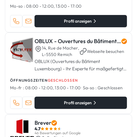
Mo-so :
08:00 - 12:00, 13:00 - 17:00
Profil anzeigen
OBLUX - Ouvertures du Bâtiment Luxembourg
14, Rue de Macher,
·
Webseite besuchen
L-5550 Remich
OBLUX (Ouvertures du Bâtiment
Luxembourg) - Ihr Experte für maßgefertigte
Schreinerei in Remich.
ÖFFNUNGSZEITEN
GESCHLOSSEN
Mo-fr :
08:00 - 12:00, 13:00 - 17:00
·
Sa-so :
Geschlossen
Profil anzeigen
Brever
4.7
46 Bewertungen auf Google