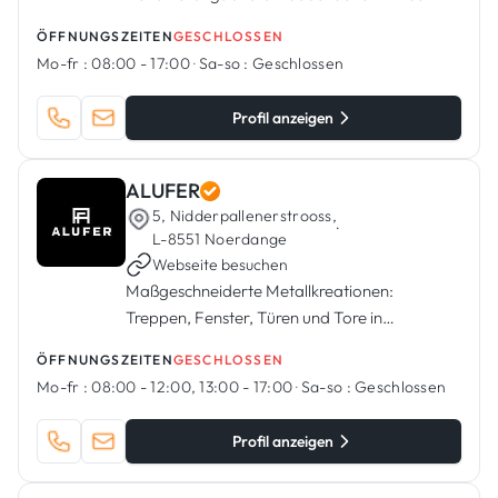
ÖFFNUNGSZEITEN
GESCHLOSSEN
Mo-fr :
08:00 - 17:00
·
Sa-so :
Geschlossen
Profil anzeigen
ALUFER
5, Nidderpallenerstrooss,
·
L-8551 Noerdange
Webseite besuchen
Maßgeschneiderte Metallkreationen:
Treppen, Fenster, Türen und Tore in
Luxemburg.
ÖFFNUNGSZEITEN
GESCHLOSSEN
Mo-fr :
08:00 - 12:00, 13:00 - 17:00
·
Sa-so :
Geschlossen
Profil anzeigen