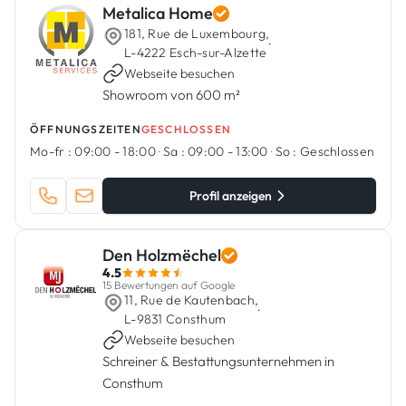
Metalica Home
181, Rue de Luxembourg,
·
L-4222 Esch-sur-Alzette
Webseite besuchen
Showroom von 600 m²
ÖFFNUNGSZEITEN
GESCHLOSSEN
Mo-fr :
09:00 - 18:00
·
Sa :
09:00 - 13:00
·
So :
Geschlossen
Profil anzeigen
Den Holzmëchel
4.5
15 Bewertungen auf Google
11, Rue de Kautenbach,
·
L-9831 Consthum
Webseite besuchen
Schreiner & Bestattungsunternehmen in
Consthum