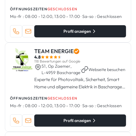
Geschäftskunden in Kopstal
ÖFFNUNGSZEITEN
GESCHLOSSEN
Mo-fr :
08:00 - 12:00, 13:00 - 17:00
·
Sa-so :
Geschlossen
Profil anzeigen
TEAM ENERGIE
4.8
118 Bewertungen auf Google
51, Op Zaemer,
·
Webseite besuchen
L-4959 Bascharage
Experte für Photovoltaik, Sicherheit, Smart
Home und allgemeine Elektrik in Bascharage,
Luxemburg
ÖFFNUNGSZEITEN
GESCHLOSSEN
Mo-fr :
08:00 - 12:00, 13:00 - 17:00
·
Sa-so :
Geschlossen
Profil anzeigen