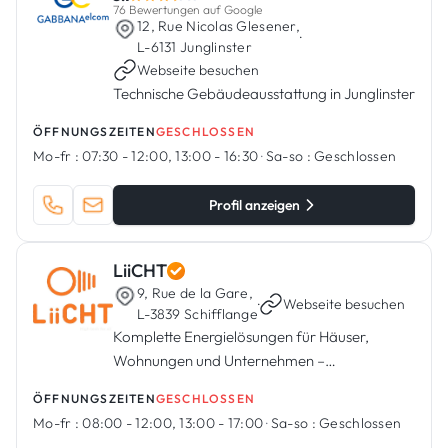
76 Bewertungen auf Google
12, Rue Nicolas Glesener,
·
L-6131 Junglinster
Webseite besuchen
Technische Gebäudeausstattung in Junglinster
ÖFFNUNGSZEITEN
GESCHLOSSEN
Mo-fr :
07:30 - 12:00, 13:00 - 16:30
·
Sa-so :
Geschlossen
Profil anzeigen
LiiCHT
9, Rue de la Gare,
·
Webseite besuchen
L-3839 Schifflange
Komplette Energielösungen für Häuser,
Wohnungen und Unternehmen –
Photovoltaik, Wärmepumpen,
ÖFFNUNGSZEITEN
GESCHLOSSEN
Elektroinstallationen & Smart Home
Mo-fr :
08:00 - 12:00, 13:00 - 17:00
·
Sa-so :
Geschlossen