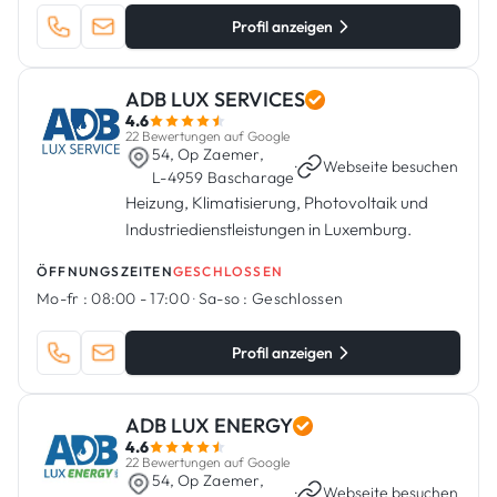
Profil anzeigen
ADB LUX SERVICES
4.6
22 Bewertungen auf Google
54, Op Zaemer,
·
Webseite besuchen
L-4959 Bascharage
Heizung, Klimatisierung, Photovoltaik und
Industriedienstleistungen in Luxemburg.
ÖFFNUNGSZEITEN
GESCHLOSSEN
Mo-fr :
08:00 - 17:00
·
Sa-so :
Geschlossen
Profil anzeigen
ADB LUX ENERGY
4.6
22 Bewertungen auf Google
54, Op Zaemer,
·
Webseite besuchen