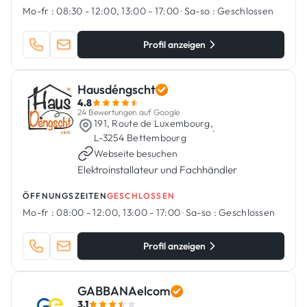
Mo-fr :
08:30 - 12:00, 13:00 - 17:00
·
Sa-so :
Geschlossen
Profil anzeigen
Hausdéngscht
4.8
24 Bewertungen auf Google
191, Route de Luxembourg,
·
L-3254 Bettembourg
Webseite besuchen
Elektroinstallateur und Fachhändler
ÖFFNUNGSZEITEN
GESCHLOSSEN
Mo-fr :
08:00 - 12:00, 13:00 - 17:00
·
Sa-so :
Geschlossen
Profil anzeigen
GABBANAelcom
3.1