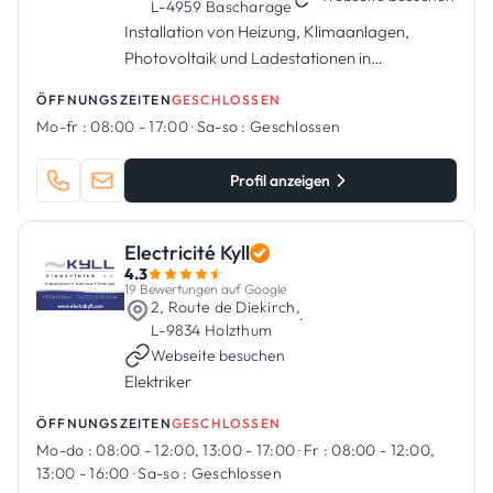
L-4959 Bascharage
Installation von Heizung, Klimaanlagen,
Photovoltaik und Ladestationen in
Bascharage.
ÖFFNUNGSZEITEN
GESCHLOSSEN
Mo-fr :
08:00 - 17:00
·
Sa-so :
Geschlossen
Profil anzeigen
Electricité Kyll
4.3
19 Bewertungen auf Google
2, Route de Diekirch,
·
L-9834 Holzthum
Webseite besuchen
Elektriker
ÖFFNUNGSZEITEN
GESCHLOSSEN
Mo-do :
08:00 - 12:00, 13:00 - 17:00
·
Fr :
08:00 - 12:00,
13:00 - 16:00
·
Sa-so :
Geschlossen