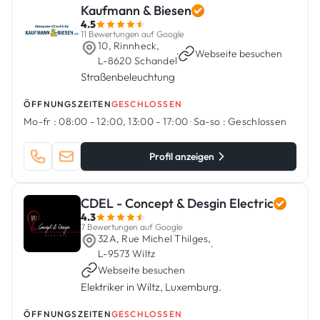
Kaufmann & Biesen
4.5
11 Bewertungen auf Google
10, Rinnheck,
·
Webseite besuchen
L-8620 Schandel
Straßenbeleuchtung
ÖFFNUNGSZEITEN
GESCHLOSSEN
Mo-fr :
08:00 - 12:00, 13:00 - 17:00
·
Sa-so :
Geschlossen
Profil anzeigen
CDEL - Concept & Desgin Electric
4.3
7 Bewertungen auf Google
32A, Rue Michel Thilges,
·
L-9573 Wiltz
Webseite besuchen
Elektriker in Wiltz, Luxemburg.
ÖFFNUNGSZEITEN
GESCHLOSSEN