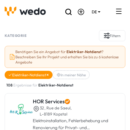
DE
EN
FR
Verzeichnis der Handwerker
KATEGORIE
Filtern
Angebotsanfrage
Benötigen Sie ein Angebot für
Elektriker-Notdienst
?
Beschreiben Sie Ihr Projekt und erhalten Sie bis zu 6 kostenlose
Referenzen
Angebote
Förderungen & Zuschüsse
Elektriker-Notdienst
In meiner Nähe
108
Ergebnisse für
Elektriker-Notdienst
Stellenbörse
HOR Services
Sind Sie Handwerker?
32, Rue de Saeul,
L-8189 Kopstal
Einloggen
Elektroinstallation, Fehlerbehebung und
Renovierung für Privat- und