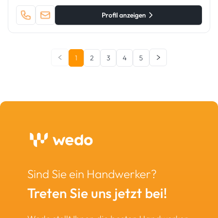
Profil anzeigen
1
2
3
4
5
Sind Sie ein Handwerker?
Treten Sie uns jetzt bei!