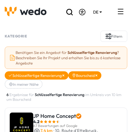
DE
EN
FR
Verzeichnis der Handwerker
KATEGORIE
Filtern
Angebotsanfrage
Benötigen Sie ein Angebot für
Schlüsselfertige Renovierung
?
Beschreiben Sie Ihr Projekt und erhalten Sie bis zu 6 kostenlose
Referenzen
Angebote
Förderungen & Zuschüsse
Schlüsselfertige Renovierung
Bourscheid
In meiner Nähe
Stellenbörse
6
Ergebnisse für
Schlüsselfertige Renovierung
im Umkreis von 10 km
um Bourscheid
Sind Sie Handwerker?
JP Home Concept
Einloggen
4.2
67 Bewertungen auf Google
7.4 km
· 10, Route d'Ettelbruck,