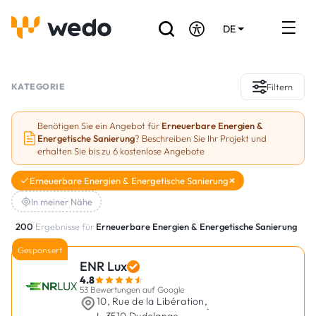
DE
EN
FR
Verzeichnis der Handwerker
KATEGORIE
Filtern
Angebotsanfrage
Benötigen Sie ein Angebot für
Erneuerbare Energien &
Energetische Sanierung
? Beschreiben Sie Ihr Projekt und
Referenzen
erhalten Sie bis zu 6 kostenlose Angebote
Förderungen & Zuschüsse
Erneuerbare Energien & Energetische Sanierung
In meiner Nähe
Stellenbörse
200
Ergebnisse für
Erneuerbare Energien & Energetische Sanierung
Gesponsert
Sind Sie Handwerker?
ENR Lux
4.8
Einloggen
53 Bewertungen auf Google
10, Rue de la Libération,
·