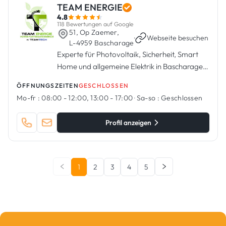
TEAM ENERGIE
4.8
118 Bewertungen auf Google
51, Op Zaemer,
·
Webseite besuchen
L-4959 Bascharage
Experte für Photovoltaik, Sicherheit, Smart
Home und allgemeine Elektrik in Bascharage,
Luxemburg
ÖFFNUNGSZEITEN
GESCHLOSSEN
Mo-fr :
08:00 - 12:00, 13:00 - 17:00
·
Sa-so :
Geschlossen
Profil anzeigen
1
2
3
4
5