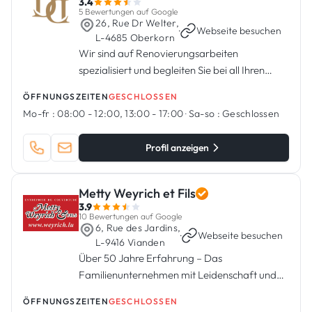
3.4
5 Bewertungen auf Google
26, Rue Dr Welter,
·
Webseite besuchen
L-4685 Oberkorn
Wir sind auf Renovierungsarbeiten
spezialisiert und begleiten Sie bei all Ihren
Projekten.
ÖFFNUNGSZEITEN
GESCHLOSSEN
Mo-fr :
08:00 - 12:00, 13:00 - 17:00
·
Sa-so :
Geschlossen
Profil anzeigen
Metty Weyrich et Fils
3.9
10 Bewertungen auf Google
6, Rue des Jardins,
·
Webseite besuchen
L-9416 Vianden
Über 50 Jahre Erfahrung – Das
Familienunternehmen mit Leidenschaft und
Innovation
ÖFFNUNGSZEITEN
GESCHLOSSEN