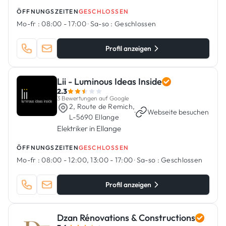
ÖFFNUNGSZEITEN
GESCHLOSSEN
Mo-fr :
08:00 - 17:00
·
Sa-so :
Geschlossen
Profil anzeigen
Lii - Luminous Ideas Inside
2.3
3 Bewertungen auf Google
2, Route de Remich,
·
Webseite besuchen
L-5690 Ellange
Elektriker in Ellange
ÖFFNUNGSZEITEN
GESCHLOSSEN
Mo-fr :
08:00 - 12:00, 13:00 - 17:00
·
Sa-so :
Geschlossen
Profil anzeigen
Dzan Rénovations & Constructions