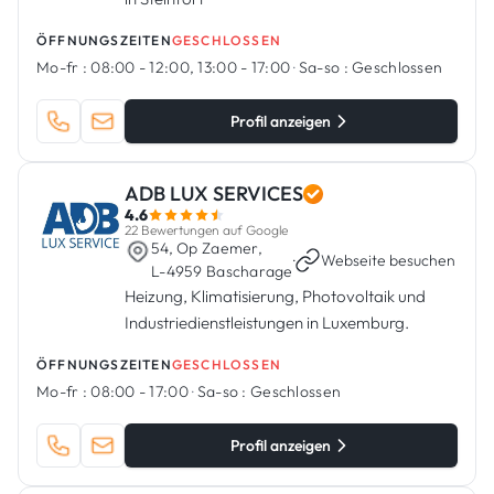
ÖFFNUNGSZEITEN
GESCHLOSSEN
Mo-fr :
08:00 - 12:00, 13:00 - 17:00
·
Sa-so :
Geschlossen
Profil anzeigen
ADB LUX SERVICES
4.6
22 Bewertungen auf Google
54, Op Zaemer,
·
Webseite besuchen
L-4959 Bascharage
Heizung, Klimatisierung, Photovoltaik und
Industriedienstleistungen in Luxemburg.
ÖFFNUNGSZEITEN
GESCHLOSSEN
Mo-fr :
08:00 - 17:00
·
Sa-so :
Geschlossen
Profil anzeigen