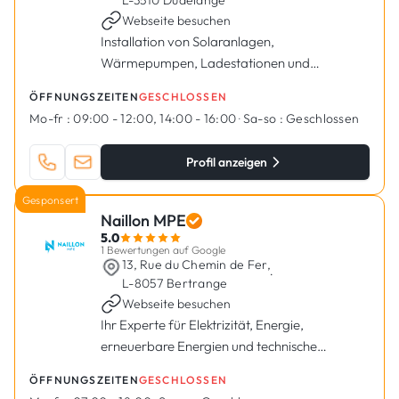
L-3510 Dudelange
Webseite besuchen
Installation von Solaranlagen,
Wärmepumpen, Ladestationen und
Wärmedämmung in Dudelange
ÖFFNUNGSZEITEN
GESCHLOSSEN
Mo-fr :
09:00 - 12:00, 14:00 - 16:00
·
Sa-so :
Geschlossen
Profil anzeigen
Gesponsert
Naillon MPE
5.0
1 Bewertungen auf Google
13, Rue du Chemin de Fer,
·
L-8057 Bertrange
Webseite besuchen
Ihr Experte für Elektrizität, Energie,
erneuerbare Energien und technische
Lösungen in Luxemburg.
ÖFFNUNGSZEITEN
GESCHLOSSEN