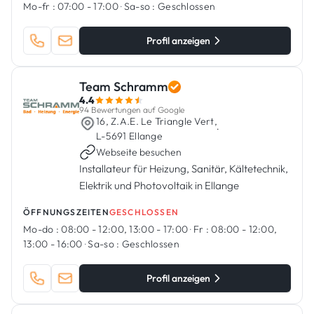
Mo-fr :
07:00 - 17:00
·
Sa-so :
Geschlossen
Profil anzeigen
Team Schramm
4.4
94 Bewertungen auf Google
16, Z.A.E. Le Triangle Vert,
·
L-5691 Ellange
Webseite besuchen
Installateur für Heizung, Sanitär, Kältetechnik,
Elektrik und Photovoltaik in Ellange
ÖFFNUNGSZEITEN
GESCHLOSSEN
Mo-do :
08:00 - 12:00, 13:00 - 17:00
·
Fr :
08:00 - 12:00,
13:00 - 16:00
·
Sa-so :
Geschlossen
Profil anzeigen