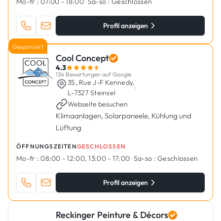
Mo-fr :
07:00 - 18:00
·
Sa-so :
Geschlossen
Profil anzeigen
Gesponsert
Cool Concept
4.3
134 Bewertungen auf Google
35, Rue J-F Kennedy,
·
L-7327 Steinsel
Webseite besuchen
Klimaanlagen, Solarpaneele, Kühlung und
Lüftung
ÖFFNUNGSZEITEN
GESCHLOSSEN
Mo-fr :
08:00 - 12:00, 13:00 - 17:00
·
Sa-so :
Geschlossen
Profil anzeigen
Reckinger Peinture & Décors