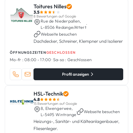
Toitures Nilles
3.5
8 Bewertungen auf Google
Rue de Niederpallen,
·
L-8506 Redange/Attert
Webseite besuchen
Dachdecker, Schreiner, Klempner und Isolierer
ÖFFNUNGSZEITEN
GESCHLOSSEN
Mo-fr :
08:00 - 17:00
·
Sa-so :
Geschlossen
Profil anzeigen
HSL-Technik
4.8
15 Bewertungen auf Google
8, Elwengerwee,
·
Webseite besuchen
L-5495 Wintrange
Heizungs-, Sanitär- und Kälteanlagenbauer,
Fliesenleger.