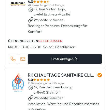
4.3
28 Bewertungen auf Google
57, Rue Victor Hugo,
·
L-4141 Esch-sur-Alzette
Webseite besuchen
Reckinger Peintures-Décors sorgt für
Komfort
ÖFFNUNGSZEITEN
GESCHLOSSEN
Mo-fr :
10:00 - 13:00
·
Sa-so :
Geschlossen
Profil anzeigen
RK CHAUFFAGE SANITAIRE CLIMATISATION
5.0
15 Bewertungen auf Google
67, Rue de Luxembourg,
·
L-8440 Steinfort
Webseite besuchen
Installation, Wartung und Reparaturservices
in Steinfort