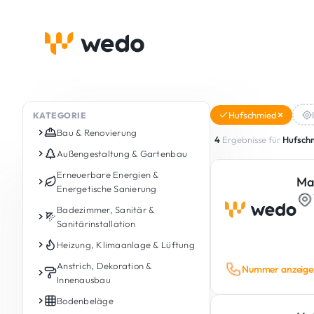
Hufschmied
KATEGORIE
Bau & Renovierung
4
Ergebnisse für
Hufsch
Schlüsselfertige Renovierung
Außengestaltung & Gartenbau
Bauprojekte
Gartenpflege
Erneuerbare Energien &
Ma
Energetische Sanierung
Anbauten & Aufstockung
Gartengestaltung &
Landschaftsbau
Photovoltaik
Badezimmer, Sanitär &
Dachausbau & Dachschrägen
Sanitärinstallation
Außengestaltung
Energiespeicherbatterie
Maurerarbeiten
Badrenovierung
Heizung, Klimaanlage & Lüftung
Zäune
Ladestationen (Wallbox)
Rohbau
Sanitärinstallation
Gasheizung / Ölheizung /
Anstrich, Dekoration &
Nummer anzeige
Terrassen (Bau, Renovierung und
Wärmepumpe
Estriche
Innenausbau
Holzheizung
Pflege)
Klempnerarbeiten
Solarthermie-Kollektoren
Treppen aus Beton / Mauerwerk
Pelletheizung / Pelletkessel
Innenanstrich
Bodenbeläge
Holzterrassen
Wasserenthärtung und
Energieberatung & Energieaudit
Fundamente & Stützmauern