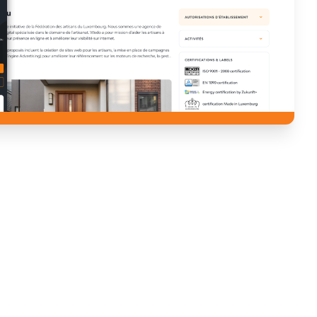
VERZEICHNIS
Heimwerker
anfordern
Handwerker-Registrierung