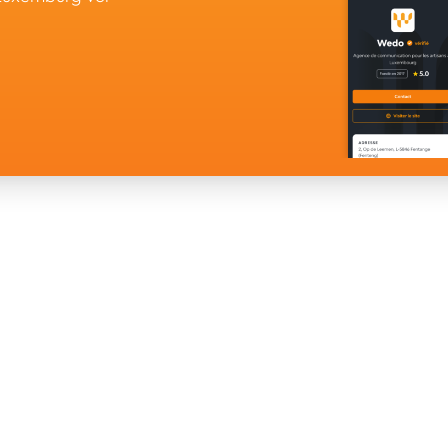
ÜBER UNS
STÖBERN
e
t Sitz in
Kontaktieren Sie uns
Verzeichnis
0
Auftraggeber-Bedingungen
Angebote 