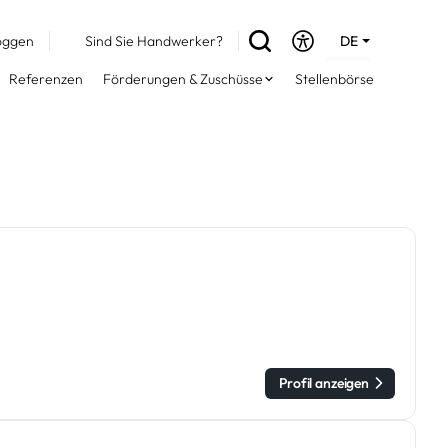
oggen
Sind Sie Handwerker?
DE
EN
Referenzen
Förderungen & Zuschüsse
Stellenbörse
FR
Profil anzeigen