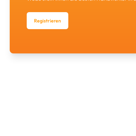
Registrieren
Wedo ist eine Initiative der Fédération des Artisans. Di
Fédération des Artisans vereinigt Handwerksbetriebe mi
Luxemburg. Das luxemburgische Handwerk zählt 8.00