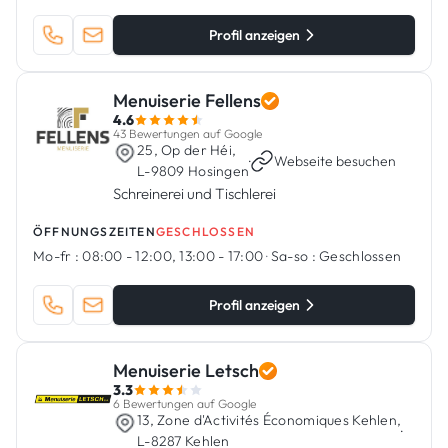
Profil anzeigen
Menuiserie Fellens
4.6
43 Bewertungen auf Google
25, Op der Héi,
·
Webseite besuchen
L-9809 Hosingen
Schreinerei und Tischlerei
ÖFFNUNGSZEITEN
GESCHLOSSEN
Mo-fr :
08:00 - 12:00, 13:00 - 17:00
·
Sa-so :
Geschlossen
Profil anzeigen
Menuiserie Letsch
3.3
6 Bewertungen auf Google
13, Zone d'Activités Économiques Kehlen,
·
L-8287 Kehlen