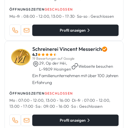
ÖFFNUNGSZEITEN
GESCHLOSSEN
Mo-fr :
08:00 - 12:00, 13:00 - 17:30
·
Sa-so :
Geschlossen
Profil anzeigen
Schreinerei Vincent Messerich
4.1
19 Bewertungen auf Google
29, Op der Héi,
·
Webseite besuchen
L-9809 Hosingen
Ein Familienunternehmen mit über 100 Jahren
Erfahrung
ÖFFNUNGSZEITEN
GESCHLOSSEN
Mo :
07:00 - 12:00, 13:00 - 16:00
·
Di-fr :
07:00 - 12:00,
13:00 - 17:00
·
Sa :
09:00 - 16:00
·
So :
Geschlossen
Profil anzeigen