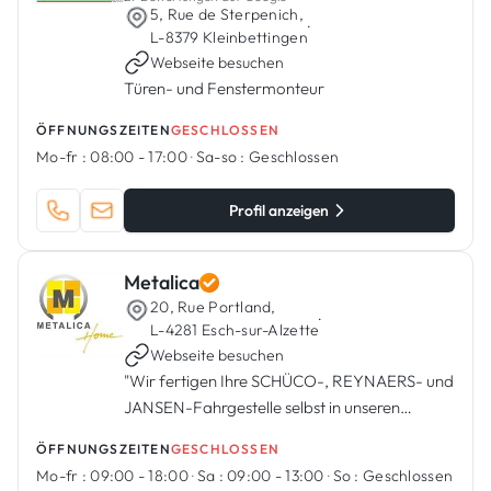
5, Rue de Sterpenich,
·
L-8379 Kleinbettingen
Webseite besuchen
Türen- und Fenstermonteur
ÖFFNUNGSZEITEN
GESCHLOSSEN
Mo-fr :
08:00 - 17:00
·
Sa-so :
Geschlossen
Profil anzeigen
Metalica
20, Rue Portland,
·
L-4281 Esch-sur-Alzette
Webseite besuchen
"Wir fertigen Ihre SCHÜCO-, REYNAERS- und
JANSEN-Fahrgestelle selbst in unseren
Werkstätten in Esch/Alzette. »
ÖFFNUNGSZEITEN
GESCHLOSSEN
Mo-fr :
09:00 - 18:00
·
Sa :
09:00 - 13:00
·
So :
Geschlossen