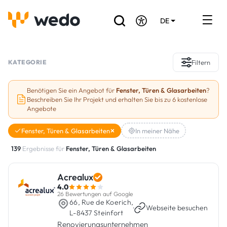
DE
EN
FR
Verzeichnis der Handwerker
KATEGORIE
Filtern
Angebotsanfrage
Benötigen Sie ein Angebot für
Fenster, Türen & Glasarbeiten
?
Beschreiben Sie Ihr Projekt und erhalten Sie bis zu 6 kostenlose
Referenzen
Angebote
Förderungen & Zuschüsse
Fenster, Türen & Glasarbeiten
In meiner Nähe
139
Ergebnisse für
Fenster, Türen & Glasarbeiten
Stellenbörse
Acrealux
Sind Sie Handwerker?
4.0
26 Bewertungen auf Google
66, Rue de Koerich,
Einloggen
·
Webseite besuchen
L-8437 Steinfort
Renovierungsunternehmen