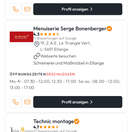
Profil anzeigen
Menuiserie Serge Bonenberger
4.3
17 Bewertungen auf Google
19, Z.A.E. Le Triangle Vert,
·
L-5691 Ellange
Webseite besuchen
Schreinerei und Maßmöbel in Ellange
ÖFFNUNGSZEITEN
GESCHLOSSEN
Mo-fr :
07:30 - 12:00, 12:30 - 17:00
·
Sa-so :
08:00 - 12:00,
13:00 - 17:00
Profil anzeigen
Technic montage
4.7
27 Bewertungen auf Google