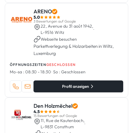
ARENO
5.0
3 Bewertungen auf Google
22, Avenue du 31 août 1942,
·
L-9516 Wiltz
Webseite besuchen
Parkettverlegung & Holzarbeiten in Wiltz,
Luxemburg
ÖFFNUNGSZEITEN
GESCHLOSSEN
Mo-sa :
08:30 - 18:30
·
So :
Geschlossen
Profil anzeigen
Den Holzmëchel
4.5
15 Bewertungen auf Google
11, Rue de Kautenbach,
·
L-9831 Consthum