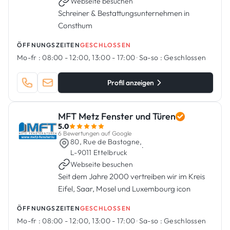
Webseite besuchen
Schreiner & Bestattungsunternehmen in
Consthum
ÖFFNUNGSZEITEN
GESCHLOSSEN
Mo-fr :
08:00 - 12:00, 13:00 - 17:00
·
Sa-so :
Geschlossen
Profil anzeigen
MFT Metz Fenster und Türen
5.0
6 Bewertungen auf Google
80, Rue de Bastogne,
·
L-9011 Ettelbruck
Webseite besuchen
Seit dem Jahre 2000 vertreiben wir im Kreis
Eifel, Saar, Mosel und Luxembourg icon
ÖFFNUNGSZEITEN
GESCHLOSSEN
Mo-fr :
08:00 - 12:00, 13:00 - 17:00
·
Sa-so :
Geschlossen