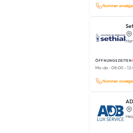
Fahrzeugbeschriftung
Nummer anzeige
Vermietung & Verkauf von
Baugeräten / Werkzeug
Tierversorgung
Asbestentfernung &
Set
Dekontaminierung
Han
ÖFFNUNGSZEITEN
Mo-do :
08:00 - 12:
Nummer anzeige
AD
Hei