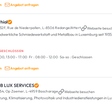
n
Angebot anfragen
hial
32F, Rue de Niederpallen,
L-8506 Redange/Attert
·
Webseite besu
dwerkliche Schmiedewerkstatt und Metallbau in Luxemburg seit 1935
GESCHLOSSEN
00, 13:00 - 17:00
·
Fr :
08:00 - 12:00
·
Sa-so :
Geschlossen
n
Angebot anfragen
B LUX SERVICES
54, Op Zaemer,
L-4959 Bascharage
·
Webseite besuchen
zung, Klimatisierung, Photovoltaik und Industriedienstleistungen in 