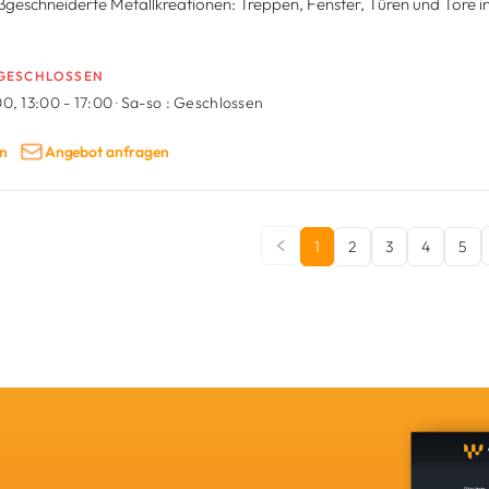
geschneiderte Metallkreationen: Treppen, Fenster, Türen und Tore 
GESCHLOSSEN
0, 13:00 - 17:00
·
Sa-so :
Geschlossen
n
Angebot anfragen
1
2
3
4
5