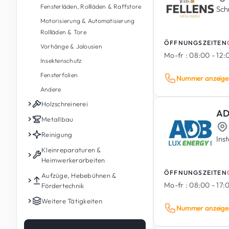
Fensterläden, Rollläden & Raffstore
Sch
Rauchabzug
Motorisierung & Automatisierung
Zutrittskontrolle
Rollläden & Tore
Haushaltsgeräte (Installation,
ÖFFNUNGSZEITEN
Vorhänge & Jalousien
Reparatur & Kundendienst)
Mo-fr :
08:00 - 12:0
Insektenschutz
Gewerbe- und Industrie-
Elektroinstallation
Fensterfolien
Nummer anzeige
Andere
Andere
Holzschreinerei
AD
Holzinnenausbau
Metallbau
Maßgefertigte Möbel
Metallbau & Stahlkonstruktionen
Reinigung
Ins
Einbauschränke & Ankleideraum
Metallgeländer & Handläufe
Haushaltsreinigung
Kleinreparaturen &
Heimwerkerarbeiten
Küchen
Metalltreppen
Fenster- & Glasreinigung
ÖFFNUNGSZEITEN
Kleine Reparaturen
Aufzüge, Hebebühnen &
Holztreppen
Maßgefertigte Metallstrukturen &
Reinigung vor/nach Umzug
Mo-fr :
08:00 - 17:
Fördertechnik
Möbel
Verschiedene Kleinarbeiten
Holzgeländer & Handläufe
Bauendreinigung
Privataufzug & Home Lift
Weitere Tätigkeiten
Metalltüren & Tore
Möbelmontage
Außentischlerei nach Maß
Büroreinigung
Nummer anzeige
Personenaufzug & Hebebühne für
Automobil & Mechanik
Sicherheitstüren
Befestigungen & Aufhängearbeiten
Restaurierung & Pflege von
Reinigung für Wohnanlagen &
Rollstuhl