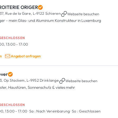
ROITERIE ORIGER
37, Rue de la Gare,
L-9122 Schieren
·
Webseite besuchen
ger – mein Glas- und Aluminium Konstrukteur in Luxemburg
GESCHLOSSEN
00, 13:00 - 17:00
n
Angebot anfragen
ever
3, Op Stackem,
L-9952 Drinklange
·
Webseite besuchen
ster, Haustüren, Sonnenschutz & vieles mehr
GESCHLOSSEN
0, 13:00 - 17:00
·
Sa :
Nach Vereinbarung
·
So :
Geschlossen