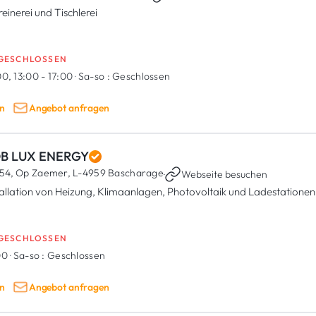
reinerei und Tischlerei
GESCHLOSSEN
0, 13:00 - 17:00
·
Sa-so :
Geschlossen
n
Angebot anfragen
B LUX ENERGY
54, Op Zaemer,
L-4959 Bascharage
·
Webseite besuchen
tallation von Heizung, Klimaanlagen, Photovoltaik und Ladestationen
GESCHLOSSEN
00
·
Sa-so :
Geschlossen
n
Angebot anfragen