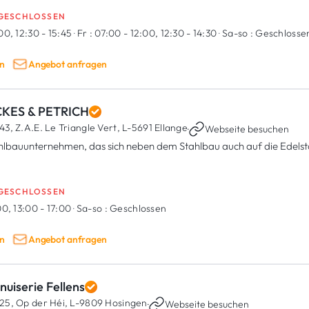
GESCHLOSSEN
00, 12:30 - 15:45
·
Fr :
07:00 - 12:00, 12:30 - 14:30
·
Sa-so :
Geschlosse
n
Angebot anfragen
CKES & PETRICH
43, Z.A.E. Le Triangle Vert,
L-5691 Ellange
·
Webseite besuchen
hlbauunternehmen, das sich neben dem Stahlbau auch auf die Edelstah
GESCHLOSSEN
0, 13:00 - 17:00
·
Sa-so :
Geschlossen
n
Angebot anfragen
uiserie Fellens
25, Op der Héi,
L-9809 Hosingen
·
Webseite besuchen