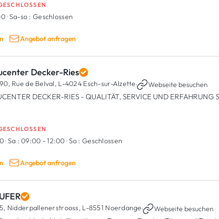
GESCHLOSSEN
00
·
Sa-so :
Geschlossen
n
Angebot anfragen
ucenter Decker-Ries
90, Rue de Belval,
L-4024 Esch-sur-Alzette
·
Webseite besuchen
CENTER DECKER-RIES - QUALITÄT, SERVICE UND ERFAHRUNG SE
GESCHLOSSEN
00
·
Sa :
09:00 - 12:00
·
So :
Geschlossen
n
Angebot anfragen
UFER
5, Nidderpallenerstrooss,
L-8551 Noerdange
·
Webseite besuchen