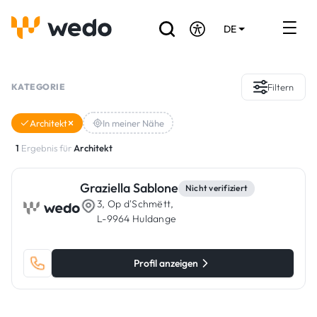
DE
EN
FR
Verzeichnis der Handwerker
KATEGORIE
Filtern
Angebotsanfrage
Architekt
In meiner Nähe
Referenzen
1
Ergebnis für
Architekt
Förderungen & Zuschüsse
Graziella Sablone
Nicht verifiziert
3, Op d'Schmëtt,
Stellenbörse
L-9964 Huldange
Sind Sie Handwerker?
Profil anzeigen
Einloggen