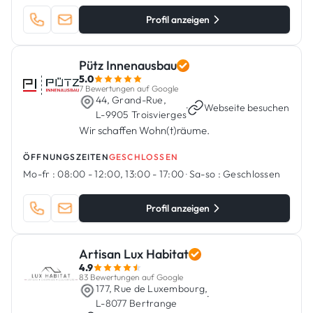
Profil anzeigen
Pütz Innenausbau
5.0
7 Bewertungen auf Google
44, Grand-Rue,
·
Webseite besuchen
L-9905 Troisvierges
Wir schaffen Wohn(t)räume.
ÖFFNUNGSZEITEN
GESCHLOSSEN
Mo-fr :
08:00 - 12:00, 13:00 - 17:00
·
Sa-so :
Geschlossen
Profil anzeigen
Artisan Lux Habitat
4.9
83 Bewertungen auf Google
177, Rue de Luxembourg,
·
L-8077 Bertrange