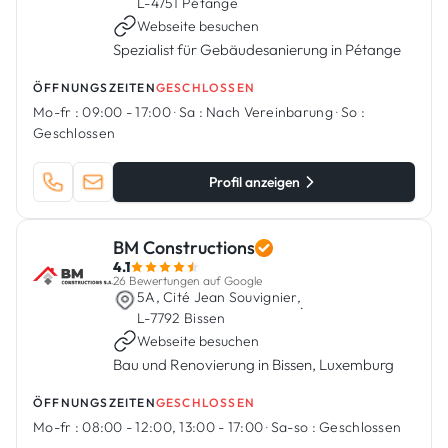
L-4751 Pétange
Webseite besuchen
Spezialist für Gebäudesanierung in Pétange
ÖFFNUNGSZEITEN
GESCHLOSSEN
Mo-fr :
09:00 - 17:00
·
Sa :
Nach Vereinbarung
·
So :
Geschlossen
Profil anzeigen
BM Constructions
4.1
26 Bewertungen auf Google
5A, Cité Jean Souvignier,
·
L-7792 Bissen
Webseite besuchen
Bau und Renovierung in Bissen, Luxemburg
ÖFFNUNGSZEITEN
GESCHLOSSEN
Mo-fr :
08:00 - 12:00, 13:00 - 17:00
·
Sa-so :
Geschlossen