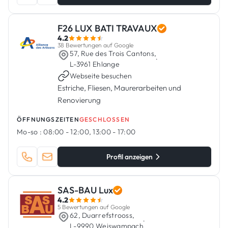
F26 LUX BATI TRAVAUX
4.2
38 Bewertungen auf Google
57, Rue des Trois Cantons,
·
L-3961 Ehlange
Webseite besuchen
Estriche, Fliesen, Maurerarbeiten und
Renovierung
ÖFFNUNGSZEITEN
GESCHLOSSEN
Mo-so :
08:00 - 12:00, 13:00 - 17:00
Profil anzeigen
SAS-BAU Lux
4.2
5 Bewertungen auf Google
62, Duarrefstrooss,
·
L-9990 Weiswampach