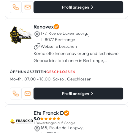
Profil anzeigen
Renovex
177, Rue de Luxembourg,
·
L-8077 Bertrange
Webseite besuchen
Komplette Innenrenovierung und technische
Gebäudeinstallationen in Bertrange,
Luxemburg.
ÖFFNUNGSZEITEN
GESCHLOSSEN
Mo-fr :
07:00 - 18:00
·
Sa-so :
Geschlossen
Profil anzeigen
Ets Franck D
5.0
1 Bewertungen auf Google
165, Route de Longwy,
·