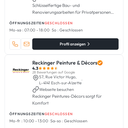
Schlüsselfertige Bau- und
Renovierungsarbeiten für Privatpersonen
und Unternehmen in Luxemburg
ÖFFNUNGSZEITEN
GESCHLOSSEN
Mo-sa :
07:00 - 18:00
·
So :
Geschlossen
Profil anzeigen
Reckinger Peinture & Décors
4.3
28 Bewertungen auf Google
57, Rue Victor Hugo,
·
L-4141 Esch-sur-Alzette
Webseite besuchen
Reckinger Peintures-Décors sorgt für
Komfort
ÖFFNUNGSZEITEN
GESCHLOSSEN
Mo-fr :
10:00 - 13:00
·
Sa-so :
Geschlossen