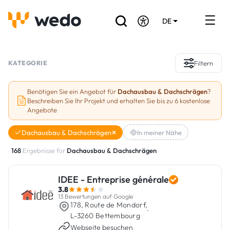
DE
EN
FR
Verzeichnis der Handwerker
KATEGORIE
Filtern
Angebotsanfrage
Benötigen Sie ein Angebot für
Dachausbau & Dachschrägen
?
Beschreiben Sie Ihr Projekt und erhalten Sie bis zu 6 kostenlose
Referenzen
Angebote
Förderungen & Zuschüsse
Dachausbau & Dachschrägen
In meiner Nähe
168
Ergebnisse für
Dachausbau & Dachschrägen
Stellenbörse
IDEE - Entreprise générale
Sind Sie Handwerker?
3.8
13 Bewertungen auf Google
178, Route de Mondorf,
Einloggen
·
L-3260 Bettembourg
Webseite besuchen