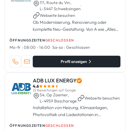
111, Route du Vin,
·
L-5447 Schwebsingen
Webseite besuchen
Ob Modernisierung, Renovierung oder
komplette Neu-Gestaltung: Von A wie „Alles
aus einer Hand“ bis Z wie
ÖFFNUNGSZEITEN
GESCHLOSSEN
„Zufriedenheitsgarantie“
Mo-fr :
08:00 - 16:00
·
Sa-so :
Geschlossen
Profil anzeigen
ADB LUX ENERGY
4.6
22 Bewertungen auf Google
54, Op Zaemer,
·
Webseite besuchen
L-4959 Bascharage
Installation von Heizung, Klimaanlagen,
Photovoltaik und Ladestationen in
Bascharage.
ÖFFNUNGSZEITEN
GESCHLOSSEN