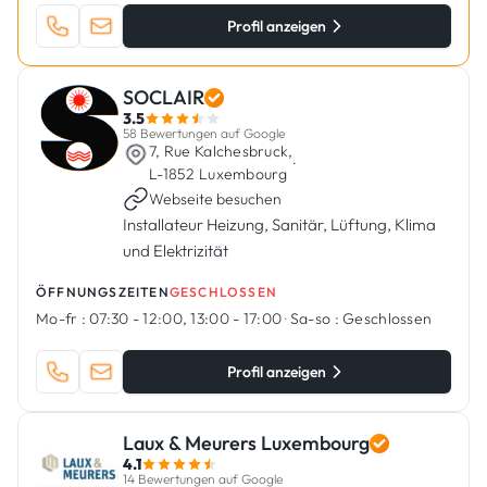
Profil anzeigen
SOCLAIR
3.5
58 Bewertungen auf Google
7, Rue Kalchesbruck,
·
L-1852 Luxembourg
Webseite besuchen
Installateur Heizung, Sanitär, Lüftung, Klima
und Elektrizität
ÖFFNUNGSZEITEN
GESCHLOSSEN
Mo-fr :
07:30 - 12:00, 13:00 - 17:00
·
Sa-so :
Geschlossen
Profil anzeigen
Laux & Meurers Luxembourg
4.1
14 Bewertungen auf Google