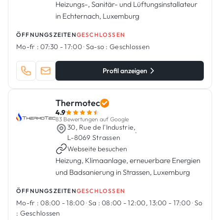
Heizungs-, Sanitär- und Lüftungsinstallateur
in Echternach, Luxemburg
ÖFFNUNGSZEITEN
GESCHLOSSEN
Mo-fr :
07:30 - 17:00
·
Sa-so :
Geschlossen
Profil anzeigen
Thermotec
4.9
83 Bewertungen auf Google
30, Rue de l'Industrie,
·
L-8069 Strassen
Webseite besuchen
Heizung, Klimaanlage, erneuerbare Energien
und Badsanierung in Strassen, Luxemburg
ÖFFNUNGSZEITEN
GESCHLOSSEN
Mo-fr :
08:00 - 18:00
·
Sa :
08:00 - 12:00, 13:00 - 17:00
·
So
:
Geschlossen