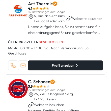
Art Thermic
4.1
39 Bewertungen auf Google
6, Rue des Artisans,
·
Webseite besuchen
L-4566 Niederkorn
Unsere Aufgabe ist es, Sie zu beraten und für
eine ordnungsgemäße und gesetzeskonforme
Installation zu sorgen.
ÖFFNUNGSZEITEN
GESCHLOSSEN
Mo-fr :
08:00 - 17:00
·
Sa :
Nach Vereinbarung
·
So :
Geschlossen
Profil anzeigen
C. Schanen
3.9
79 Bewertungen auf Google
26, ZAC Klengbousbierg,
·
L-7795 Bissen
Webseite besuchen
Heizung, Sanitär, Solar, Lüftung