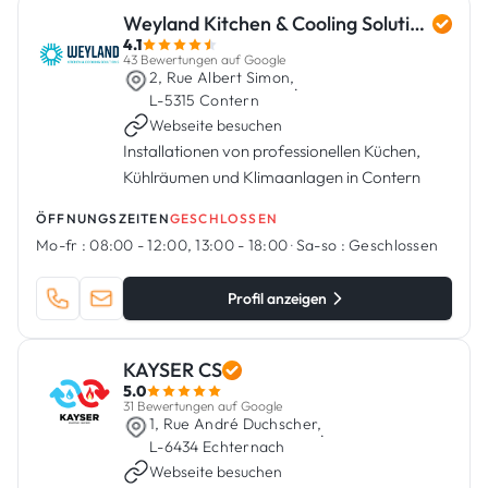
Weyland Kitchen & Cooling Solutions
4.1
43 Bewertungen auf Google
2, Rue Albert Simon,
·
L-5315 Contern
Webseite besuchen
Installationen von professionellen Küchen,
Kühlräumen und Klimaanlagen in Contern
ÖFFNUNGSZEITEN
GESCHLOSSEN
Mo-fr :
08:00 - 12:00, 13:00 - 18:00
·
Sa-so :
Geschlossen
Profil anzeigen
KAYSER CS
5.0
31 Bewertungen auf Google
1, Rue André Duchscher,
·
L-6434 Echternach
Webseite besuchen