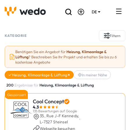
DE
EN
FR
Verzeichnis der Handwerker
KATEGORIE
Filtern
Angebotsanfrage
Benötigen Sie ein Angebot für
Heizung, Klimaanlage &
Lüftung
? Beschreiben Sie Ihr Projekt und erhalten Sie bis zu 6
Referenzen
kostenlose Angebote
Förderungen & Zuschüsse
Heizung, Klimaanlage & Lüftung
In meiner Nähe
200
Ergebnisse für
Heizung, Klimaanlage & Lüftung
Stellenbörse
Gesponsert
Cool Concept
Sind Sie Handwerker?
4.3
135 Bewertungen auf Google
35, Rue J-F Kennedy,
Einloggen
·
L-7327 Steinsel
Webseite besuchen