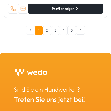
Profil anzeigen
1
2
3
4
5
Sind Sie ein Handwerker?
Treten Sie uns jetzt bei!