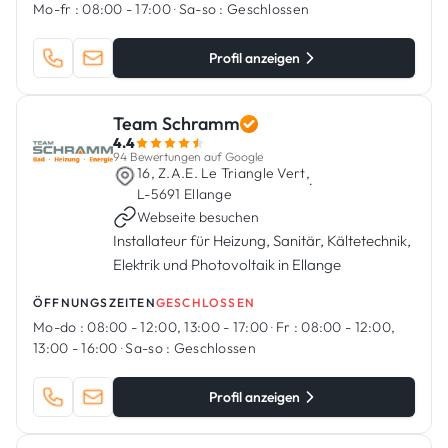
Mo-fr :
08:00 - 17:00
·
Sa-so :
Geschlossen
Profil anzeigen
Team Schramm
4.4
94 Bewertungen auf Google
16, Z.A.E. Le Triangle Vert,
·
L-5691 Ellange
Webseite besuchen
Installateur für Heizung, Sanitär, Kältetechnik,
Elektrik und Photovoltaik in Ellange
ÖFFNUNGSZEITEN
GESCHLOSSEN
Mo-do :
08:00 - 12:00, 13:00 - 17:00
·
Fr :
08:00 - 12:00,
13:00 - 16:00
·
Sa-so :
Geschlossen
Profil anzeigen