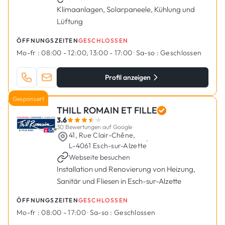
Klimaanlagen, Solarpaneele, Kühlung und
Lüftung
ÖFFNUNGSZEITEN
GESCHLOSSEN
Mo-fr :
08:00 - 12:00, 13:00 - 17:00
·
Sa-so :
Geschlossen
Profil anzeigen
Gesponsert
THILL ROMAIN ET FILLE
3.6
30 Bewertungen auf Google
41, Rue Clair-Chêne,
·
L-4061 Esch-sur-Alzette
Webseite besuchen
Installation und Renovierung von Heizung,
Sanitär und Fliesen in Esch-sur-Alzette
ÖFFNUNGSZEITEN
GESCHLOSSEN
Mo-fr :
08:00 - 17:00
·
Sa-so :
Geschlossen