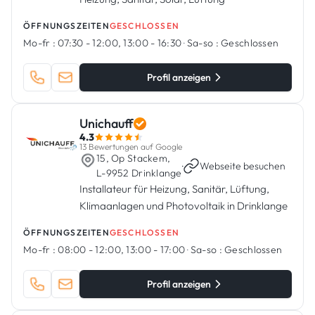
ÖFFNUNGSZEITEN
GESCHLOSSEN
Mo-fr :
07:30 - 12:00, 13:00 - 16:30
·
Sa-so :
Geschlossen
Profil anzeigen
Unichauff
4.3
13 Bewertungen auf Google
15, Op Stackem,
·
Webseite besuchen
L-9952 Drinklange
Installateur für Heizung, Sanitär, Lüftung,
Klimaanlagen und Photovoltaik in Drinklange
ÖFFNUNGSZEITEN
GESCHLOSSEN
Mo-fr :
08:00 - 12:00, 13:00 - 17:00
·
Sa-so :
Geschlossen
Profil anzeigen