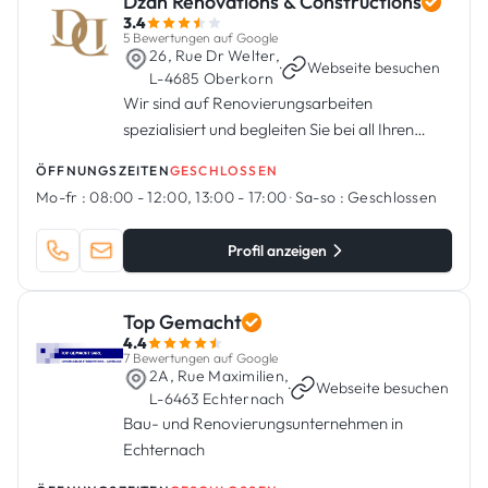
Dzan Rénovations & Constructions
3.4
5 Bewertungen auf Google
26, Rue Dr Welter,
·
Webseite besuchen
L-4685 Oberkorn
Wir sind auf Renovierungsarbeiten
spezialisiert und begleiten Sie bei all Ihren
Projekten.
ÖFFNUNGSZEITEN
GESCHLOSSEN
Mo-fr :
08:00 - 12:00, 13:00 - 17:00
·
Sa-so :
Geschlossen
Profil anzeigen
Top Gemacht
4.4
7 Bewertungen auf Google
2A, Rue Maximilien,
·
Webseite besuchen
L-6463 Echternach
Bau- und Renovierungsunternehmen in
Echternach