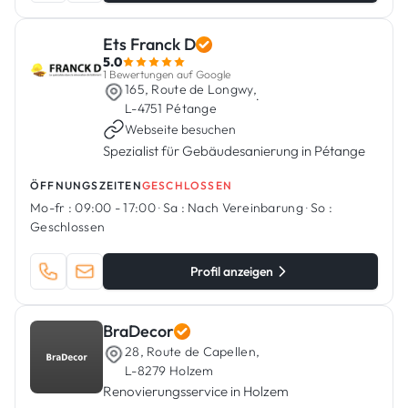
Ets Franck D
5.0
1 Bewertungen auf Google
165, Route de Longwy,
·
L-4751 Pétange
Webseite besuchen
Spezialist für Gebäudesanierung in Pétange
ÖFFNUNGSZEITEN
GESCHLOSSEN
Mo-fr :
09:00 - 17:00
·
Sa :
Nach Vereinbarung
·
So :
Geschlossen
Profil anzeigen
BraDecor
28, Route de Capellen,
L-8279 Holzem
Renovierungsservice in Holzem