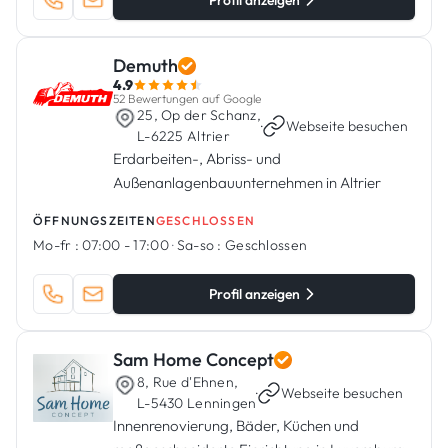
Profil anzeigen
Demuth
4.9
52 Bewertungen auf Google
25, Op der Schanz,
·
Webseite besuchen
L-6225 Altrier
Erdarbeiten-, Abriss- und
Außenanlagenbauunternehmen in Altrier
ÖFFNUNGSZEITEN
GESCHLOSSEN
Mo-fr :
07:00 - 17:00
·
Sa-so :
Geschlossen
Profil anzeigen
Sam Home Concept
8, Rue d'Ehnen,
·
Webseite besuchen
L-5430 Lenningen
Innenrenovierung, Bäder, Küchen und