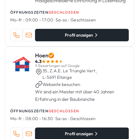
maßgeschneiderte Einrichtung in Luxemburg
ÖFFNUNGSZEITEN
GESCHLOSSEN
Mo-fr :
09:00 - 17:00
·
Sa-so :
Geschlossen
Profil anzeigen
Hoen
4.3
9 Bewertungen auf Google
35, Z.A.E. Le Triangle Vert,
·
L-5691 Ellange
Webseite besuchen
Wir sind ein Meister mit über 40 Jahren
Erfahrung in der Baubranche
ÖFFNUNGSZEITEN
GESCHLOSSEN
Mo-fr :
08:00 - 16:30
·
Sa-so :
Geschlossen
Profil anzeigen