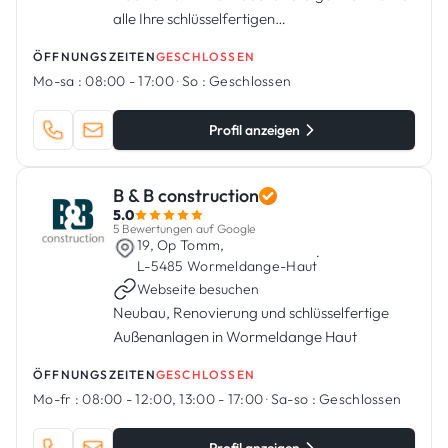
alle Ihre schlüsselfertigen
Renovierungsprojekte, Abdichtungen und
ÖFFNUNGSZEITEN
GESCHLOSSEN
Isolierungen.
Mo-sa :
08:00 - 17:00
·
So :
Geschlossen
Profil anzeigen
B & B construction
5.0
5 Bewertungen auf Google
19, Op Tomm,
·
L-5485 Wormeldange-Haut
Webseite besuchen
Neubau, Renovierung und schlüsselfertige
Außenanlagen in Wormeldange Haut
ÖFFNUNGSZEITEN
GESCHLOSSEN
Mo-fr :
08:00 - 12:00, 13:00 - 17:00
·
Sa-so :
Geschlossen