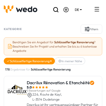
DE
EN
FR
Verzeichnis der Handwerker
KATEGORIE
Filtern
Angebotsanfrage
Benötigen Sie ein Angebot für
Schlüsselfertige Renovierung
?
Beschreiben Sie Ihr Projekt und erhalten Sie bis zu 6 kostenlose
Referenzen
Angebote
Förderungen & Zuschüsse
Schlüsselfertige Renovierung
In meiner Nähe
178
Ergebnisse für
Schlüsselfertige Renovierung
Stellenbörse
Dacrilux Rénovation & Etanchéité
Sind Sie Handwerker?
5.0
3 Bewertungen auf Google
226, Route de Kayl,
Einloggen
L-3514 Dudelange
Dacrilux ist Ihr vertrauenswürdiger Partner für