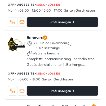
ÖFFNUNGSZEITEN
GESCHLOSSEN
Mo-fr :
08:00 - 12:00, 13:00 - 17:00
·
Sa-so :
Geschlossen
Profil anzeigen
Renovex
177, Rue de Luxembourg,
·
L-8077 Bertrange
Webseite besuchen
Komplette Innenrenovierung und technische
Gebäudeinstallationen in Bertrange,
Luxemburg.
ÖFFNUNGSZEITEN
GESCHLOSSEN
Mo-fr :
07:00 - 18:00
·
Sa-so :
Geschlossen
Profil anzeigen