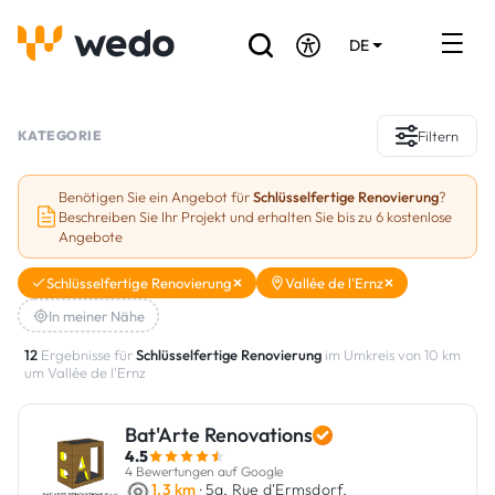
DE
EN
FR
Verzeichnis der Handwerker
KATEGORIE
Filtern
Angebotsanfrage
Benötigen Sie ein Angebot für
Schlüsselfertige Renovierung
?
Beschreiben Sie Ihr Projekt und erhalten Sie bis zu 6 kostenlose
Referenzen
Angebote
Förderungen & Zuschüsse
Schlüsselfertige Renovierung
Vallée de l'Ernz
In meiner Nähe
Stellenbörse
12
Ergebnisse für
Schlüsselfertige Renovierung
im Umkreis von 10 km
um Vallée de l'Ernz
Sind Sie Handwerker?
Bat'Arte Renovations
Einloggen
4.5
4 Bewertungen auf Google
1.3 km
· 5a, Rue d'Ermsdorf,