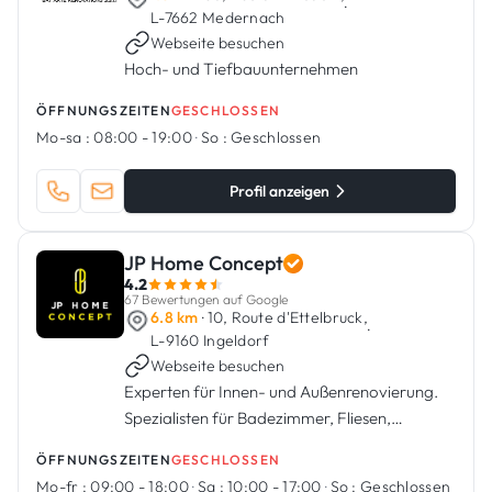
·
L-7662 Medernach
Webseite besuchen
Hoch- und Tiefbauunternehmen
ÖFFNUNGSZEITEN
GESCHLOSSEN
Mo-sa :
08:00 - 19:00
·
So :
Geschlossen
Profil anzeigen
JP Home Concept
4.2
67 Bewertungen auf Google
6.8 km
· 10, Route d'Ettelbruck,
·
L-9160 Ingeldorf
Webseite besuchen
Experten für Innen- und Außenrenovierung.
Spezialisten für Badezimmer, Fliesen,
Sanitäranlagen, Küchen, Malerarbeiten.
ÖFFNUNGSZEITEN
GESCHLOSSEN
Mo-fr :
09:00 - 18:00
·
Sa :
10:00 - 17:00
·
So :
Geschlossen