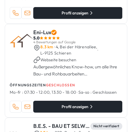
Profil anzeigen
Eni-Lux
5.0
4 Bewertungen auf Google
8.3 km
· 4, Bei der Härenallee,
·
L-9125 Schieren
Webseite besuchen
Außergewöhnliches Know-how, um alle Ihre
Bau- und Rohbauarbeiten
durchzuführen.Enilux ist ein luxemburgisches
ÖFFNUNGSZEITEN
GESCHLOSSEN
Unternehmen, das 2010 gegründet wurde und
Mo-fr :
07:30 - 12:00, 13:30 - 18:00
·
Sa-so :
Geschlossen
sich auf Bau- und Rohbauarbeiten
spezialisiert h...
Profil anzeigen
B.E.S. - BAU ET SELWER
Nicht verifiziert