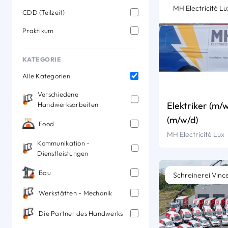
MH Electricité Lu
CDD (Teilzeit)
Praktikum
KATEGORIE
Alle Kategorien
Verschiedene
Elektriker (m/w
Handwerksarbeiten
(m/w/d)
Food
MH Electricité Lux
Kommunikation -
Dienstleistungen
Bau
Schreinerei Vinc
Werkstätten - Mechanik
Die Partner des Handwerks