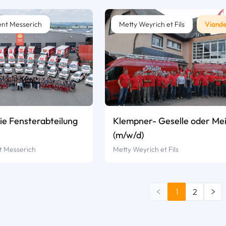
ent Messerich
Metty Weyrich et Fils
Viand
die Fensterabteilung
Klempner- Geselle oder Mei
(m/w/d)
t Messerich
Metty Weyrich et Fils
1
2