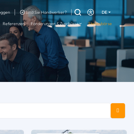
oggen
Sind Sie Handwerker?
DE
EN
Referenzen
Förderungen & Zuschüsse
Stellenbörse
FR