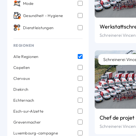
Mode
Gesundheit - Hygiene
Werkstattschr
Dienstleistungen
Schreinerei Vincen
REGIONEN
Alle Regionen
Schreinerei Vinc
Capellen
Clervaux
Diekirch
Echternach
Esch-sur-Alzette
Chef de projet 
Grevenmacher
Schreinerei Vincen
Luxembourg-campagne