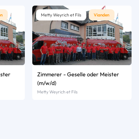
en
Metty Weyrich et Fils
Vianden
ster
Zimmerer - Geselle oder Meister
(m/w/d)
Metty Weyrich et Fils