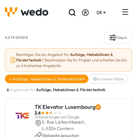
DE
EN
FR
Verzeichnis der Handwerker
KATEGORIE
Filtern
Angebotsanfrage
Benötigen Sie ein Angebot für
Aufzüge, Hebebühnen &
Fördertechnik
? Beschreiben Sie Ihr Projekt und erhalten Sie bis
Referenzen
zu 6 kostenlose Angebote
Förderungen & Zuschüsse
Aufzüge, Hebebühnen & Fördertechnik
In meiner Nähe
6
Ergebnisse für
Aufzüge, Hebebühnen & Fördertechnik
Stellenbörse
TK Elevator Luxembourg
Sind Sie Handwerker?
2.6
13 Bewertungen auf Google
5, Rue Läiteschbaach,
Einloggen
·
L-5324 Contern
Webseite besuchen