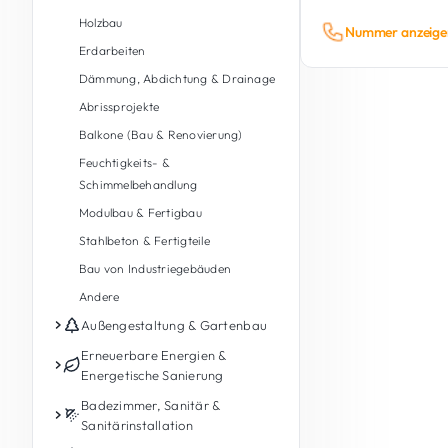
Holzbau
Nummer anzeige
Erdarbeiten
Dämmung, Abdichtung & Drainage
Abrissprojekte
Balkone (Bau & Renovierung)
Feuchtigkeits- &
Schimmelbehandlung
Modulbau & Fertigbau
Stahlbeton & Fertigteile
Bau von Industriegebäuden
Andere
Außengestaltung & Gartenbau
Gartenpflege
Erneuerbare Energien &
Energetische Sanierung
Gartengestaltung &
Landschaftsbau
Photovoltaik
Badezimmer, Sanitär &
Sanitärinstallation
Außengestaltung
Energiespeicherbatterie