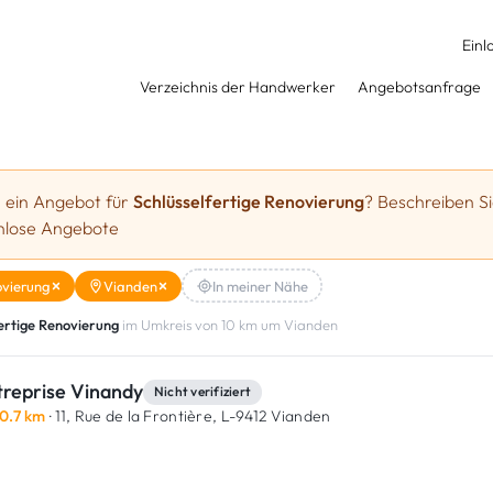
Einl
Verzeichnis der Handwerker
Angebotsanfrage
e ein Angebot für
Schlüsselfertige Renovierung
? Beschreiben Si
enlose Angebote
ovierung
Vianden
In meiner Nähe
ertige Renovierung
im Umkreis von 10 km um Vianden
treprise Vinandy
Nicht verifiziert
0.7 km
· 11, Rue de la Frontière,
L-9412 Vianden