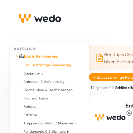
KATEGORIE
Benötigen Si
Bau & Renovierung
bis zu 6 kost
Schlüsselfertige Renovierung
Bauprojekte
Schlüsselfertige Ren
Anbauten & Aufstockung
1
Ergebnis für
Schlüsself
Dachausbau & Dachschrägen
Maurerarbeiten
En
Rohbau
Estriche
Treppen aus Beton / Mauerwerk
Fundamente & Stützmauern