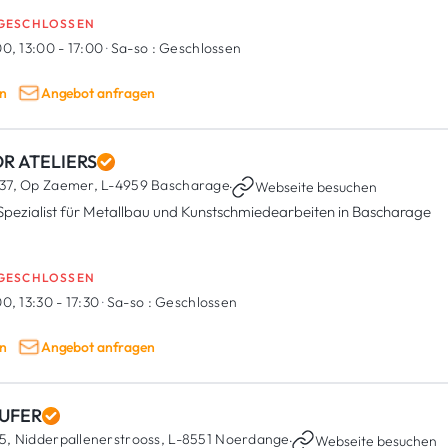
GESCHLOSSEN
0, 13:00 - 17:00
·
Sa-so :
Geschlossen
n
Angebot anfragen
OR ATELIERS
37, Op Zaemer,
L-4959 Bascharage
·
Webseite besuchen
 Spezialist für Metallbau und Kunstschmiedearbeiten in Bascharage
GESCHLOSSEN
0, 13:30 - 17:30
·
Sa-so :
Geschlossen
n
Angebot anfragen
UFER
5, Nidderpallenerstrooss,
L-8551 Noerdange
·
Webseite besuchen