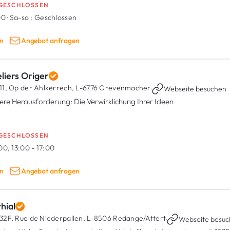
GESCHLOSSEN
00
·
Sa-so :
Geschlossen
n
Angebot anfragen
liers Origer
11, Op der Ahlkërrech,
L-6776 Grevenmacher
·
Webseite besuchen
ere Herausforderung: Die Verwirklichung Ihrer Ideen
GESCHLOSSEN
00, 13:00 - 17:00
n
Angebot anfragen
hial
32F, Rue de Niederpallen,
L-8506 Redange/Attert
·
Webseite besu