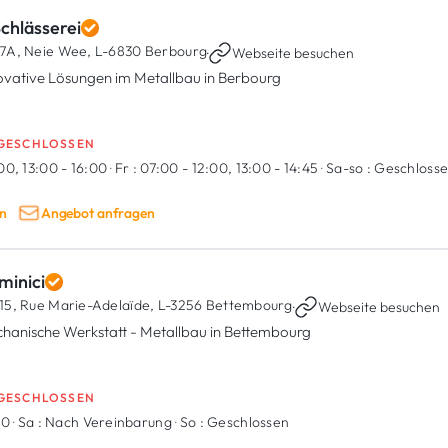
chlässerei
7A, Neie Wee,
L-6830 Berbourg
·
Webseite besuchen
ovative Lösungen im Metallbau in Berbourg
GESCHLOSSEN
00, 13:00 - 16:00
·
Fr :
07:00 - 12:00, 13:00 - 14:45
·
Sa-so :
Geschloss
n
Angebot anfragen
minici
15, Rue Marie-Adelaïde,
L-3256 Bettembourg
·
Webseite besuchen
hanische Werkstatt - Metallbau in Bettembourg
GESCHLOSSEN
30
·
Sa :
Nach Vereinbarung
·
So :
Geschlossen