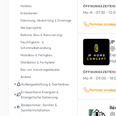
spez
Holzbau
ÖFFNUNGSZEITEN
Mo-fr :
07:30 - 12:0
Erdarbeiten
Dämmung, Abdichtung & Drainage
Nummer anzeige
Abrissprojekte
Balkone (Bau & Renovierung)
JP
Feuchtigkeits- &
Schimmelbehandlung
Exp
Modulbau & Fertigbau
Mal
Stahlbeton & Fertigteile
Bau von Industriegebäuden
ÖFFNUNGSZEITEN
Andere
Mo-fr :
09:00 - 18
Außengestaltung & Gartenbau
Nummer anzeige
Gartenpflege
Erneuerbare Energien &
Energetische Sanierung
Gartengestaltung &
Landschaftsbau
Photovoltaik
Badezimmer, Sanitär &
Ré
Sanitärinstallation
Außengestaltung
Energiespeicherbatterie