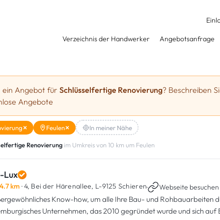
Einl
Verzeichnis der Handwerker
Angebotsanfrage
e ein Angebot für
Schlüsselfertige Renovierung
? Beschreiben Si
enlose Angebote
ovierung
Feulen
In meiner Nähe
selfertige Renovierung
im Umkreis von 10 km um Feulen
i-Lux
4.7 km
· 4, Bei der Härenallee,
L-9125 Schieren
·
Webseite besuchen
ergewöhnliches Know-how, um alle Ihre Bau- und Rohbauarbeiten dur
emburgisches Unternehmen, das 2010 gegründet wurde und sich auf