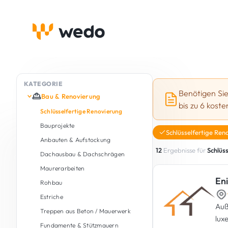
KATEGORIE
Benötigen Si
Bau & Renovierung
bis zu 6 kost
Schlüsselfertige Renovierung
Bauprojekte
Schlüsselfertige Ren
Anbauten & Aufstockung
12
Ergebnisse für
Schlüs
Dachausbau & Dachschrägen
Maurerarbeiten
En
Rohbau
Estriche
Auß
Treppen aus Beton / Mauerwerk
lux
Fundamente & Stützmauern