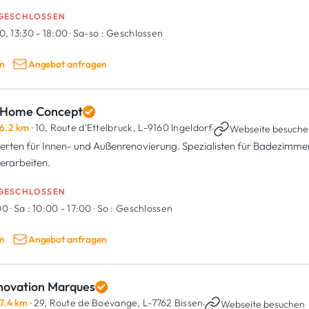
ialisiert h...
GESCHLOSSEN
0, 13:30 - 18:00
·
Sa-so :
Geschlossen
n
Angebot anfragen
 Home Concept
6.2 km
· 10, Route d'Ettelbruck,
L-9160 Ingeldorf
·
Webseite besuche
erten für Innen- und Außenrenovierung. Spezialisten für Badezimmer,
erarbeiten.
GESCHLOSSEN
:00
·
Sa :
10:00 - 17:00
·
So :
Geschlossen
n
Angebot anfragen
novation Marques
7.4 km
· 29, Route de Boevange,
L-7762 Bissen
·
Webseite besuchen