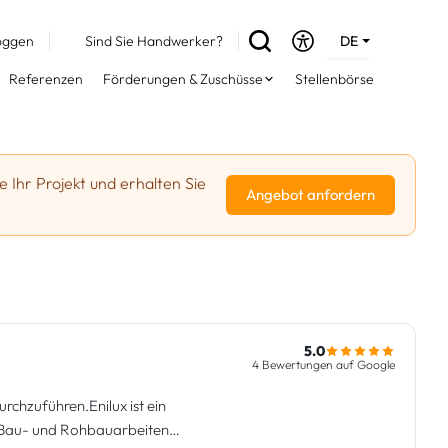
oggen
Sind Sie Handwerker?
DE
EN
Referenzen
Förderungen & Zuschüsse
Stellenbörse
FR
e Ihr Projekt und erhalten Sie
Angebot anfordern
5.0
4 Bewertungen auf Google
chzuführen.Enilux ist ein
 Bau- und Rohbauarbeiten