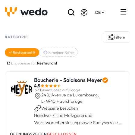
DE
EN
FR
Verzeichnis der Handwerker
KATEGORIE
Filtern
Angebotsanfrage
Restaurant
In meiner Nähe
Referenzen
13
Ergebnisse für
Restaurant
Förderungen & Zuschüsse
Boucherie - Salaisons Meyer
4.5
Stellenbörse
193 Bewertungen auf Google
240, Avenue de Luxembourg,
·
L-4940 Hautcharage
Webseite besuchen
Sind Sie Handwerker?
Handwerkliche Metzgerei und
Wurstwarenherstellung sowie Partyservice mit
Einloggen
Familientradition in Bascharage.
ÖFFNUNGSZEITEN
GESCHLOSSEN