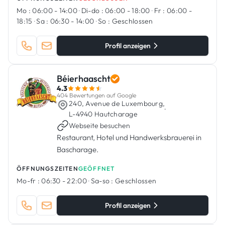
Mo :
06:00 - 14:00
·
Di-do :
06:00 - 18:00
·
Fr :
06:00 -
18:15
·
Sa :
06:30 - 14:00
·
So :
Geschlossen
Profil anzeigen
Béierhaascht
4.3
404 Bewertungen auf Google
240, Avenue de Luxembourg,
·
L-4940 Hautcharage
Webseite besuchen
Restaurant, Hotel und Handwerksbrauerei in
Bascharage.
ÖFFNUNGSZEITEN
GEÖFFNET
Mo-fr :
06:30 - 22:00
·
Sa-so :
Geschlossen
Profil anzeigen