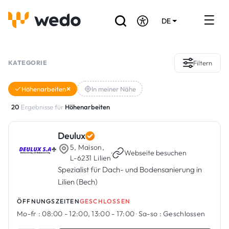
DE
EN
FR
Verzeichnis der Handwerker
KATEGORIE
Filtern
Angebotsanfrage
Höhenarbeiten
In meiner Nähe
Referenzen
20
Ergebnisse für
Höhenarbeiten
Förderungen & Zuschüsse
Deulux
5, Maison,
Stellenbörse
·
Webseite besuchen
L-6231 Lilien
Spezialist für Dach- und Bodensanierung in
Lilien (Bech)
Sind Sie Handwerker?
ÖFFNUNGSZEITEN
GESCHLOSSEN
Einloggen
Mo-fr :
08:00 - 12:00, 13:00 - 17:00
·
Sa-so :
Geschlossen