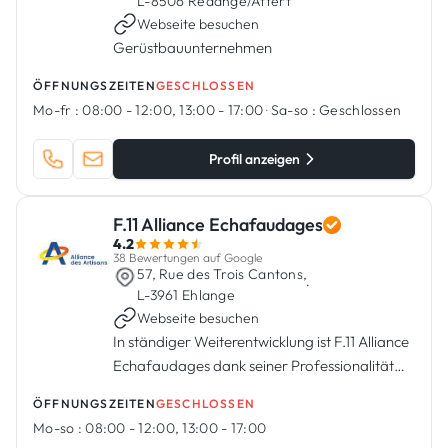
L-8506 Redange/Attert
Webseite besuchen
Gerüstbauunternehmen
ÖFFNUNGSZEITEN
GESCHLOSSEN
Mo-fr :
08:00 - 12:00, 13:00 - 17:00
·
Sa-so :
Geschlossen
Profil anzeigen
F.11 Alliance Echafaudages
4.2
38 Bewertungen auf Google
57, Rue des Trois Cantons,
·
L-3961 Ehlange
Webseite besuchen
In ständiger Weiterentwicklung ist F.11 Alliance
Echafaudages dank seiner Professionalität
und Erfahrung in der Lage, Ihre höchsten
ÖFFNUNGSZEITEN
GESCHLOSSEN
Ansprüche zu erfüllen. Verfügbarkeit und
Mo-so :
08:00 - 12:00, 13:00 - 17:00
Effizienz sind die Schl...