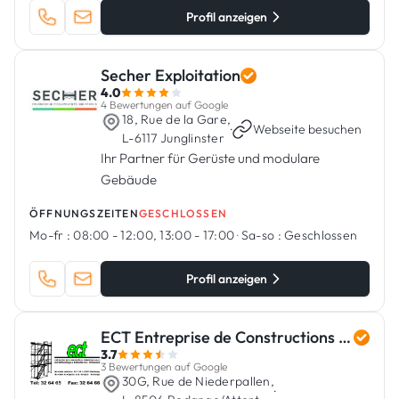
Profil anzeigen
Secher Exploitation
4.0
4 Bewertungen auf Google
18, Rue de la Gare,
·
Webseite besuchen
L-6117 Junglinster
Ihr Partner für Gerüste und modulare
Gebäude
ÖFFNUNGSZEITEN
GESCHLOSSEN
Mo-fr :
08:00 - 12:00, 13:00 - 17:00
·
Sa-so :
Geschlossen
Profil anzeigen
ECT Entreprise de Constructions Tubulaires
3.7
3 Bewertungen auf Google
30G, Rue de Niederpallen,
·