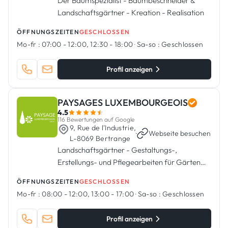
Der Baumspezialist - Baumbeschneider &
Landschaftsgärtner - Kreation - Realisation
ÖFFNUNGSZEITEN
GESCHLOSSEN
Mo-fr :
07:00 - 12:00, 12:30 - 18:00
·
Sa-so :
Geschlossen
Profil anzeigen
PAYSAGES LUXEMBOURGEOIS
4.5
116 Bewertungen auf Google
9, Rue de l'Industrie,
·
Webseite besuchen
L-8069 Bertrange
Landschaftsgärtner - Gestaltungs-,
Erstellungs- und Pflegearbeiten für Gärten
und Grünflächen in Bertrange, Luxemburg.
ÖFFNUNGSZEITEN
GESCHLOSSEN
Mo-fr :
08:00 - 12:00, 13:00 - 17:00
·
Sa-so :
Geschlossen
Profil anzeigen