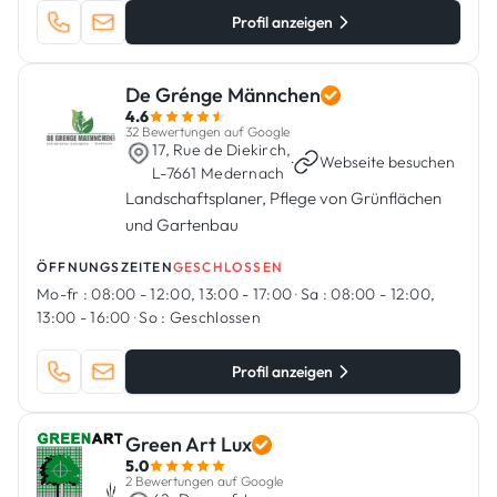
Profil anzeigen
De Grénge Männchen
4.6
32 Bewertungen auf Google
17, Rue de Diekirch,
·
Webseite besuchen
L-7661 Medernach
Landschaftsplaner, Pflege von Grünflächen
und Gartenbau
ÖFFNUNGSZEITEN
GESCHLOSSEN
Mo-fr :
08:00 - 12:00, 13:00 - 17:00
·
Sa :
08:00 - 12:00,
13:00 - 16:00
·
So :
Geschlossen
Profil anzeigen
Green Art Lux
5.0
2 Bewertungen auf Google