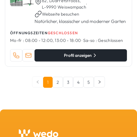
62, Duarrefstrooss,
·
L-9990 Weiswampach
Webseite besuchen
Natürlicher, klassischer und moderner Garten
ÖFFNUNGSZEITEN
GESCHLOSSEN
Mo-fr :
08:00 - 12:00, 13:00 - 18:00
·
Sa-so :
Geschlossen
Profil anzeigen
1
2
3
4
5