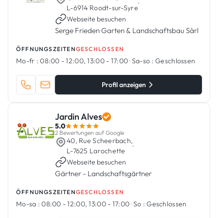
·
L-6914 Roodt-sur-Syre
Webseite besuchen
Serge Frieden Garten & Landschaftsbau Sàrl
ÖFFNUNGSZEITEN
GESCHLOSSEN
Mo-fr :
08:00 - 12:00, 13:00 - 17:00
·
Sa-so :
Geschlossen
Profil anzeigen
Jardin Alves
5.0
2 Bewertungen auf Google
40, Rue Scheerbach,
·
L-7625 Larochette
Webseite besuchen
Gärtner - Landschaftsgärtner
ÖFFNUNGSZEITEN
GESCHLOSSEN
Mo-sa :
08:00 - 12:00, 13:00 - 17:00
·
So :
Geschlossen