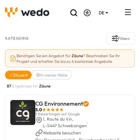
DE
EN
FR
Verzeichnis der Handwerker
KATEGORIE
Filtern
Angebotsanfrage
Benötigen Sie ein Angebot für
Zäune
? Beschreiben Sie Ihr
Projekt und erhalten Sie bis zu 6 kostenlose Angebote
Referenzen
Zäune
In meiner Nähe
Förderungen & Zuschüsse
87
Ergebnisse für
Zäune
Stellenbörse
CG Environnement
5.0
Sind Sie Handwerker?
5 Bewertungen auf Google
1, Route du Vin,
·
L-5447 Schwebsingen
Einloggen
Webseite besuchen