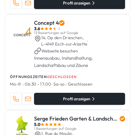
Profil anzeigen
Concept 4
3.6
13 Bewertungen auf Google
14, Op den Drieschen,
·
L-4149 Esch-sur-Alzette
Webseite besuchen
Innenausbau, Instandhaltung,
Landschaftsbau und Zäune
ÖFFNUNGSZEITEN
GESCHLOSSEN
Mo-fr :
06:30 - 17:00
·
Sa-so :
Geschlossen
Profil anzeigen
Serge Frieden Garten & Landschaftsbau
5.0
1 Bewertungen auf Google
1, Rue du Moulin,