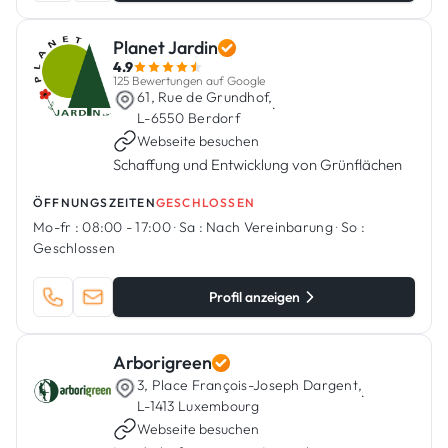
Planet Jardin
4.9
125 Bewertungen auf Google
61, Rue de Grundhof,
·
L-6550 Berdorf
Webseite besuchen
Schaffung und Entwicklung von Grünflächen
ÖFFNUNGSZEITEN
GESCHLOSSEN
Mo-fr :
08:00 - 17:00
·
Sa :
Nach Vereinbarung
·
So :
Geschlossen
Profil anzeigen
Arborigreen
3, Place François-Joseph Dargent,
·
L-1413 Luxembourg
Webseite besuchen