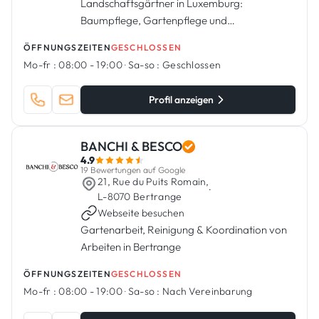
Landschaftsgärtner in Luxemburg:
Baumpflege, Gartenpflege und
Landschaftsgestaltung
ÖFFNUNGSZEITEN
GESCHLOSSEN
Mo-fr :
08:00 - 19:00
·
Sa-so :
Geschlossen
Profil anzeigen
BANCHI & BESCO
4.9
19 Bewertungen auf Google
21, Rue du Puits Romain,
·
L-8070 Bertrange
Webseite besuchen
Gartenarbeit, Reinigung & Koordination von
Arbeiten in Bertrange
ÖFFNUNGSZEITEN
GESCHLOSSEN
Mo-fr :
08:00 - 19:00
·
Sa-so :
Nach Vereinbarung