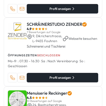
Profil anzeigen
SCHRÄINERSTUDIO ZENDER
4.9
7 Bewertungen auf Google
9, Dikricherstrooss,
·
Webseite besuchen
L-9455 Fouhren
Schreinerei und Tischlerei
ÖFFNUNGSZEITEN
GESCHLOSSEN
Mo-fr :
07:30 - 16:30
·
Sa :
Nach Vereinbarung
·
So :
Geschlossen
Profil anzeigen
Menuiserie Reckinger
4.5
10 Bewertungen auf Google
24, Bastnicherstrooss,