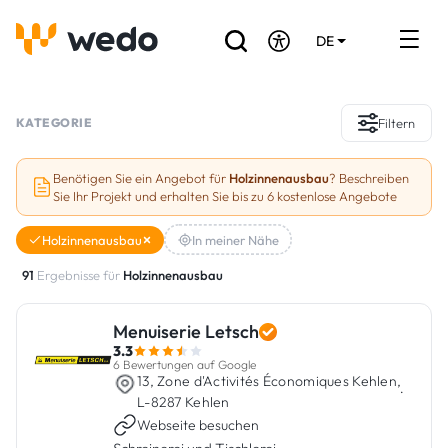
DE
EN
FR
Verzeichnis der Handwerker
KATEGORIE
Filtern
Angebotsanfrage
Benötigen Sie ein Angebot für
Holzinnenausbau
? Beschreiben
Sie Ihr Projekt und erhalten Sie bis zu 6 kostenlose Angebote
Referenzen
Holzinnenausbau
In meiner Nähe
Förderungen & Zuschüsse
91
Ergebnisse für
Holzinnenausbau
Stellenbörse
Menuiserie Letsch
3.3
Sind Sie Handwerker?
6 Bewertungen auf Google
13, Zone d'Activités Économiques Kehlen,
·
L-8287 Kehlen
Einloggen
Webseite besuchen