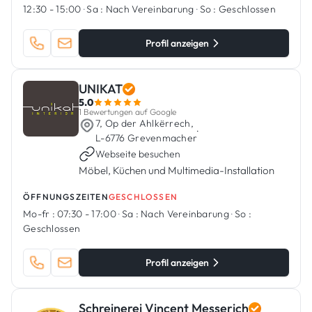
12:30 - 15:00
·
Sa :
Nach Vereinbarung
·
So :
Geschlossen
Profil anzeigen
UNIKAT
5.0
1 Bewertungen auf Google
7, Op der Ahlkërrech,
·
L-6776 Grevenmacher
Webseite besuchen
Möbel, Küchen und Multimedia-Installation
ÖFFNUNGSZEITEN
GESCHLOSSEN
Mo-fr :
07:30 - 17:00
·
Sa :
Nach Vereinbarung
·
So :
Geschlossen
Profil anzeigen
Schreinerei Vincent Messerich