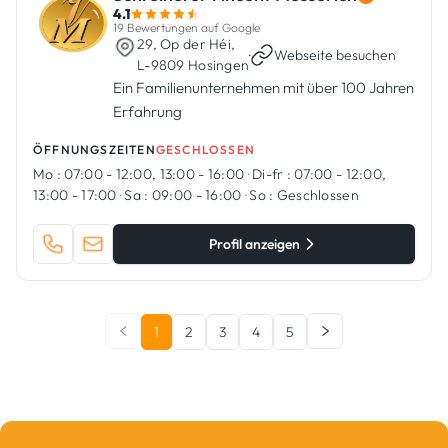
4.1
19 Bewertungen auf Google
29, Op der Héi,
·
Webseite besuchen
L-9809 Hosingen
Ein Familienunternehmen mit über 100 Jahren
Erfahrung
ÖFFNUNGSZEITEN
GESCHLOSSEN
Mo :
07:00 - 12:00, 13:00 - 16:00
·
Di-fr :
07:00 - 12:00,
13:00 - 17:00
·
Sa :
09:00 - 16:00
·
So :
Geschlossen
Profil anzeigen
1
2
3
4
5