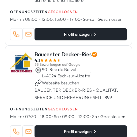
Schreinerei und Tischlerei
ÖFFNUNGSZEITEN
GESCHLOSSEN
Mo-fr :
08:00 - 12:00, 13:00 - 17:00
·
Sa-so :
Geschlossen
Profil anzeigen
Baucenter Decker-Ries
4.1
95 Bewertungen auf Google
90, Rue de Belval,
·
L-4024 Esch-sur-Alzette
Webseite besuchen
BAUCENTER DECKER-RIES - QUALITÄT,
SERVICE UND ERFAHRUNG SEIT 1899
ÖFFNUNGSZEITEN
GESCHLOSSEN
Mo-fr :
07:30 - 18:00
·
Sa :
09:00 - 12:00
·
So :
Geschlossen
Profil anzeigen