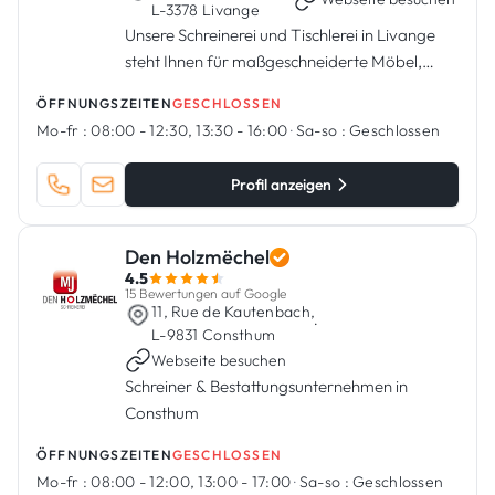
L-3378 Livange
Unsere Schreinerei und Tischlerei in Livange
steht Ihnen für maßgeschneiderte Möbel,
Fenster und Türen sowie die Reparatur und
ÖFFNUNGSZEITEN
GESCHLOSSEN
Restaurierung zur Verfügung.
Mo-fr :
08:00 - 12:30, 13:30 - 16:00
·
Sa-so :
Geschlossen
Profil anzeigen
Den Holzmëchel
4.5
15 Bewertungen auf Google
11, Rue de Kautenbach,
·
L-9831 Consthum
Webseite besuchen
Schreiner & Bestattungsunternehmen in
Consthum
ÖFFNUNGSZEITEN
GESCHLOSSEN
Mo-fr :
08:00 - 12:00, 13:00 - 17:00
·
Sa-so :
Geschlossen