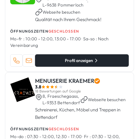
·
L-9638 Pommerloch
Webseite besuchen
Qualität nach Ihrem Geschmack!
ÖFFNUNGSZEITEN
GESCHLOSSEN
Mo-fr :
10:00 - 12:00, 13:00 - 17:00
·
Sa-so :
Nach
Vereinbarung
Profil anzeigen
MENUISERIE KRAEMER
3.8
18 Bewertungen auf Google
8, Fraeschegaass,
·
Webseite besuchen
L-9353 Bettendorf
Schreinerei, Küchen, Möbel und Treppen in
Bettendorf
ÖFFNUNGSZEITEN
GESCHLOSSEN
Mo-do :
07:30 - 12:00, 12:30 - 17:00
·
Fr :
07:30 - 12:00,