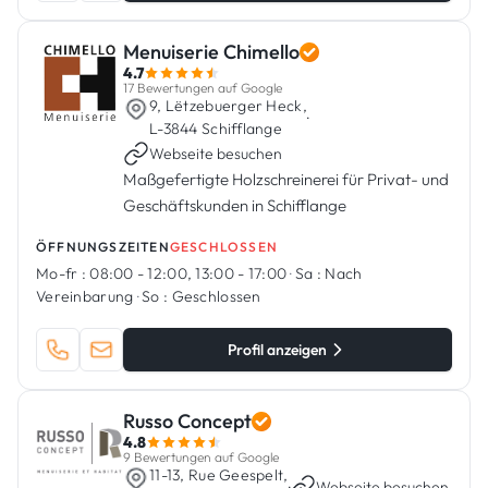
Menuiserie Chimello
4.7
17 Bewertungen auf Google
9, Lëtzebuerger Heck,
·
L-3844 Schifflange
Webseite besuchen
Maßgefertigte Holzschreinerei für Privat- und
Geschäftskunden in Schifflange
ÖFFNUNGSZEITEN
GESCHLOSSEN
Mo-fr :
08:00 - 12:00, 13:00 - 17:00
·
Sa :
Nach
Vereinbarung
·
So :
Geschlossen
Profil anzeigen
Russo Concept
4.8
9 Bewertungen auf Google
11-13, Rue Geespelt,
·
Webseite besuchen