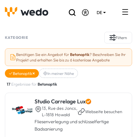
DE
EN
FR
Verzeichnis der Handwerker
KATEGORIE
Filtern
Angebotsanfrage
Benötigen Sie ein Angebot für
Betonoptik
? Beschreiben Sie Ihr
Projekt und erhalten Sie bis zu 6 kostenlose Angebote
Referenzen
Betonoptik
In meiner Nähe
Förderungen & Zuschüsse
17
Ergebnisse für
Betonoptik
Stellenbörse
Studio Carrelage Lux
13, Rue des Joncs,
Sind Sie Handwerker?
·
Webseite besuchen
L-1818 Howald
Fliesenverlegung und schlüsselfertige
Einloggen
Badsanierung