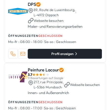
DPS
89, Route de Luxembourg,
·
L-4972 Dippach
Webseite besuchen
Maler- und Renovierungsarbeiten
ÖFFNUNGSZEITEN
GESCHLOSSEN
Mo-fr :
08:00 - 18:00
·
Sa-so :
Geschlossen
Profil anzeigen
Peinture Lacour
3.7
11 Bewertungen auf Google
217, rue Principale,
·
Webseite besuchen
L-5366 Munsbach
Innen- und Außenanstrich
ÖFFNUNGSZEITEN
GESCHLOSSEN
Mo-fr :
08:00 - 17:00
·
Sa-so :
Geschlossen