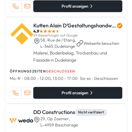
Profil anzeigen
Kutten Alain D'Gestaltungshandwierker
4.9
69 Bewertungen auf Google
58, Rue de l'Etang,
·
Webseite besuchen
L-3465 Dudelange
Malerei, Bodenbelag, Trockenbau und
Fassade in Dudelange
ÖFFNUNGSZEITEN
GESCHLOSSEN
Mo-fr :
08:00 - 12:00, 13:00 - 17:00
·
Sa-so :
Geschlossen
Profil anzeigen
DD Constructions
Nicht verifiziert
29, Op Zaemer,
L-4959 Bascharage