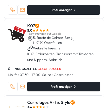
Profil anzeigen
K07
5.0
1 Bewertungen auf Google
5, Route de Colmar-Berg,
·
L-9179 Oberfeulen
Webseite besuchen
K07: Erdarbeiten, Transport mit Traktoren
und Kippern, Abbruch
ÖFFNUNGSZEITEN
GESCHLOSSEN
Mo-fr :
07:30 - 17:00
·
Sa-so :
Geschlossen
Profil anzeigen
Carrelages Art & Style
3.4