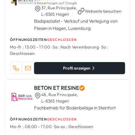
5 Bewertungen auf Google
37, Rue Principale,
·
Webseite besuchen
L-8365 Hagen
Badspezialist - Verkauf und Verlegung von
Fliesen in Hagen, Luxemburg
ÖFFNUNGSZEITEN
GESCHLOSSEN
Mo-fr :
13:00 - 17:00
·
Sa :
Nach Vereinbarung
·
So :
Geschlossen
Profil anzeigen
BETON ET RESINE
48, Rue Principale,
L-8365 Hagen
Fachbetrieb für Bodenbeläge in Steinfort
ÖFFNUNGSZEITEN
GESCHLOSSEN
Mo-fr :
08:00 - 17:00
·
Sa-so :
Geschlossen