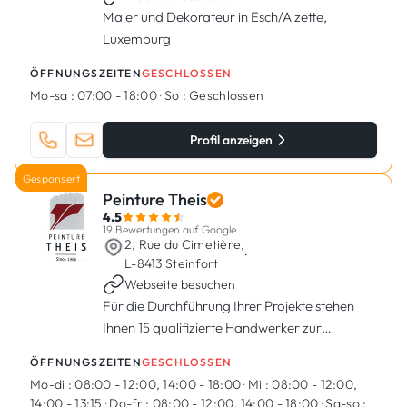
Maler und Dekorateur in Esch/Alzette,
Luxemburg
ÖFFNUNGSZEITEN
GESCHLOSSEN
Mo-sa :
07:00 - 18:00
·
So :
Geschlossen
Profil anzeigen
Gesponsert
Peinture Theis
4.5
19 Bewertungen auf Google
2, Rue du Cimetière,
·
L-8413 Steinfort
Webseite besuchen
Für die Durchführung Ihrer Projekte stehen
Ihnen 15 qualifizierte Handwerker zur
Verfügung.
ÖFFNUNGSZEITEN
GESCHLOSSEN
Mo-di :
08:00 - 12:00, 14:00 - 18:00
·
Mi :
08:00 - 12:00,
14:00 - 13:15
·
Do-fr :
08:00 - 12:00, 14:00 - 18:00
·
Sa-so :