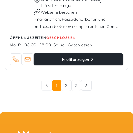
·
L-5751 Frisange
Webseite besuchen
Innenanstrich, Fassadenarbeiten und
umfassende Renovierung Ihrer Innenräume
ÖFFNUNGSZEITEN
GESCHLOSSEN
Mo-fr :
08:00 - 18:00
·
Sa-so :
Geschlossen
Profil anzeigen
1
2
3