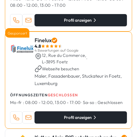
08:00 - 12:00, 13:00 - 17:00
Profil anzeigen
Gesponsert
Finelux
4.8
4 Bewertungen auf Google
12, Rue du Commerce,
·
L-3895 Foetz
Webseite besuchen
Maler, Fassadenbauer, Stuckateur in Foetz,
Luxemburg
ÖFFNUNGSZEITEN
GESCHLOSSEN
Mo-fr :
08:00 - 12:00, 13:00 - 17:00
·
Sa-so :
Geschlossen
Profil anzeigen