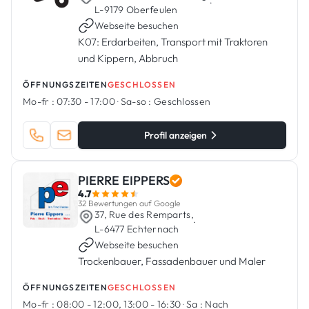
·
L-9179 Oberfeulen
Webseite besuchen
K07: Erdarbeiten, Transport mit Traktoren
und Kippern, Abbruch
ÖFFNUNGSZEITEN
GESCHLOSSEN
Mo-fr :
07:30 - 17:00
·
Sa-so :
Geschlossen
Profil anzeigen
PIERRE EIPPERS
4.7
32 Bewertungen auf Google
37, Rue des Remparts,
·
L-6477 Echternach
Webseite besuchen
Trockenbauer, Fassadenbauer und Maler
ÖFFNUNGSZEITEN
GESCHLOSSEN
Mo-fr :
08:00 - 12:00, 13:00 - 16:30
·
Sa :
Nach