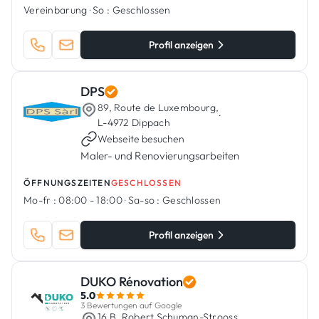
Vereinbarung
·
So :
Geschlossen
Profil anzeigen
DPS
89, Route de Luxembourg,
·
L-4972 Dippach
Webseite besuchen
Maler- und Renovierungsarbeiten
ÖFFNUNGSZEITEN
GESCHLOSSEN
Mo-fr :
08:00 - 18:00
·
Sa-so :
Geschlossen
Profil anzeigen
DUKO Rénovation
5.0
3 Bewertungen auf Google
16 B, Robert Schuman-Strooss,