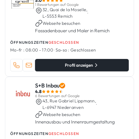
5.0
1 Bewertungen auf Google
32, Quai de la Moselle,
·
L-5553 Remich
Webseite besuchen
Fassadenbauer und Maler in Remich
ÖFFNUNGSZEITEN
GESCHLOSSEN
Mo-fr :
08:00 - 17:00
·
Sa-so :
Geschlossen
Profil anzeigen
S+B Inbau
4.8
6 Bewertungen auf Google
43, Rue Gabriel Lippmann,
·
L-6947 Niederanven
Webseite besuchen
Innenausbau und Innenraumgestaltung
ÖFFNUNGSZEITEN
GESCHLOSSEN