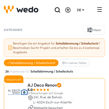
DE
EN
FR
Verzeichnis der Handwerker
KATEGORIE
Filtern
Angebotsanfrage
Benötigen Sie ein Angebot für
Schalldämmung / Schallschutz
?
Beschreiben Sie Ihr Projekt und erhalten Sie bis zu 6 kostenlose
Referenzen
Angebote
Förderungen & Zuschüsse
Schalldämmung / Schallschutz
In meiner Nähe
26
Ergebnisse für
Schalldämmung / Schallschutz
Stellenbörse
Gesponsert
AJ Deco Renov
Sind Sie Handwerker?
5.0
51 Bewertungen auf Google
241, Rue de Belval,
Einloggen
·
L-4024 Esch-sur-Alzette
Webseite besuchen