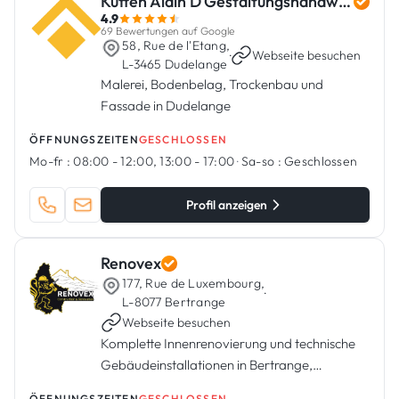
Kutten Alain D'Gestaltungshandwierker
4.9
69 Bewertungen auf Google
58, Rue de l'Etang,
·
Webseite besuchen
L-3465 Dudelange
Malerei, Bodenbelag, Trockenbau und
Fassade in Dudelange
ÖFFNUNGSZEITEN
GESCHLOSSEN
Mo-fr :
08:00 - 12:00, 13:00 - 17:00
·
Sa-so :
Geschlossen
Profil anzeigen
Renovex
177, Rue de Luxembourg,
·
L-8077 Bertrange
Webseite besuchen
Komplette Innenrenovierung und technische
Gebäudeinstallationen in Bertrange,
Luxemburg.
ÖFFNUNGSZEITEN
GESCHLOSSEN