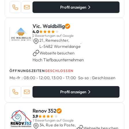
Profil anzeigen
Vic. Waldbillig
4.0
2 Bewertungen auf Google
21, Remeschter,
·
L-5482 Wormeldange
Webseite besuchen
Hoch Tiefbauunternehmen
ÖFFNUNGSZEITEN
GESCHLOSSEN
Mo-fr :
08:00 - 12:00, 13:00 - 17:00
·
Sa-so :
Geschlossen
Profil anzeigen
Renov 352
3.9
7 Bewertungen auf Google
34, Rue de la Poste,
·
Webseite besuchen