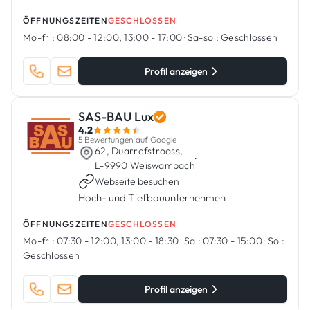
Luxemburg, spezialisiert auf die Realisierung
ÖFFNUNGSZEITEN
GESCHLOSSEN
von Wohn- und Gewerbeprojekten mit hohem
Mo-fr :
08:00 - 12:00, 13:00 - 17:00
·
Sa-so :
Geschlossen
Qualitätsstandard.
Profil anzeigen
SAS-BAU Lux
4.2
5 Bewertungen auf Google
62, Duarrefstrooss,
·
L-9990 Weiswampach
Webseite besuchen
Hoch- und Tiefbauunternehmen
ÖFFNUNGSZEITEN
GESCHLOSSEN
Mo-fr :
07:30 - 12:00, 13:00 - 18:30
·
Sa :
07:30 - 15:00
·
So :
Geschlossen
Profil anzeigen