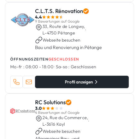
C.L.T.S. Rénovation
4.4
9 Bewertungen auf Google
33, Route de Longwy,
·
L-4750 Pétange
Webseite besuchen
Bau und Renovierung in Pétange
ÖFFNUNGSZEITEN
GESCHLOSSEN
Mo-fr :
08:00 - 18:00
·
Sa-so :
Geschlossen
Profil anzeigen
RC Solutions
3.0
4 Bewertungen auf Google
24, Rue du Commerce,
·
L-3616 Kayl
Webseite besuchen
Allgemeines Bau- und