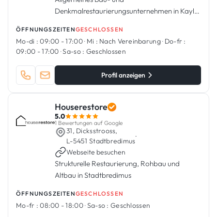
Denkmalrestaurierungsunternehmen in Kayl,
Luxemburg.
ÖFFNUNGSZEITEN
GESCHLOSSEN
Mo-di :
09:00 - 17:00
·
Mi :
Nach Vereinbarung
·
Do-fr :
09:00 - 17:00
·
Sa-so :
Geschlossen
Profil anzeigen
Houserestore
5.0
1 Bewertungen auf Google
31, Dicksstrooss,
·
L-5451 Stadtbredimus
Webseite besuchen
Strukturelle Restaurierung, Rohbau und
Altbau in Stadtbredimus
ÖFFNUNGSZEITEN
GESCHLOSSEN
Mo-fr :
08:00 - 18:00
·
Sa-so :
Geschlossen