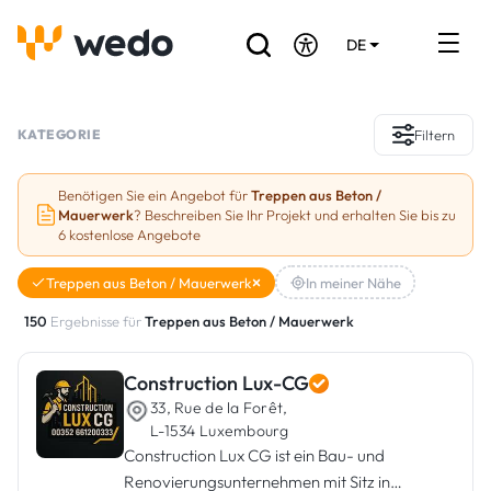
DE
EN
FR
Verzeichnis der Handwerker
KATEGORIE
Filtern
Angebotsanfrage
Benötigen Sie ein Angebot für
Treppen aus Beton /
Mauerwerk
? Beschreiben Sie Ihr Projekt und erhalten Sie bis zu
Referenzen
6 kostenlose Angebote
Förderungen & Zuschüsse
Treppen aus Beton / Mauerwerk
In meiner Nähe
150
Ergebnisse für
Treppen aus Beton / Mauerwerk
Stellenbörse
Construction Lux-CG
Sind Sie Handwerker?
33, Rue de la Forêt,
L-1534 Luxembourg
Einloggen
Construction Lux CG ist ein Bau- und
Renovierungsunternehmen mit Sitz in