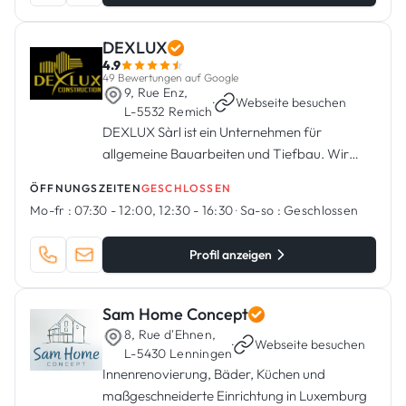
DEXLUX
4.9
49 Bewertungen auf Google
9, Rue Enz,
·
Webseite besuchen
L-5532 Remich
DEXLUX Sàrl ist ein Unternehmen für
allgemeine Bauarbeiten und Tiefbau. Wir
führen alle Arten von Renovierungen,
ÖFFNUNGSZEITEN
GESCHLOSSEN
Außenarbeiten, Fliesenverlegung,
Mo-fr :
07:30 - 12:00, 12:30 - 16:30
·
Sa-so :
Geschlossen
Abbrucharbeiten, Rohbauarbeiten,
Terrassen, Einfahrte...
Profil anzeigen
Sam Home Concept
8, Rue d'Ehnen,
·
Webseite besuchen
L-5430 Lenningen
Innenrenovierung, Bäder, Küchen und
maßgeschneiderte Einrichtung in Luxemburg