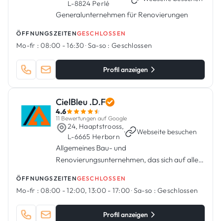
L-8824 Perlé
Generalunternehmen für Renovierungen
ÖFFNUNGSZEITEN
GESCHLOSSEN
Mo-fr :
08:00 - 16:30
·
Sa-so :
Geschlossen
Profil anzeigen
CielBleu .D.F
4.6
11 Bewertungen auf Google
24, Haaptstrooss,
·
Webseite besuchen
L-6665 Herborn
Allgemeines Bau- und
Renovierungsunternehmen, das sich auf alle
Formen von Wohn- und Gewerbebau- und
ÖFFNUNGSZEITEN
GESCHLOSSEN
Renovierungsprojekten spezialisiert hat.
Mo-fr :
08:00 - 12:00, 13:00 - 17:00
·
Sa-so :
Geschlossen
Profil anzeigen