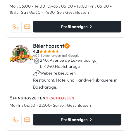
Mo :
06:00 - 14:00
·
Di-do :
06:00 - 18:00
·
Fr :
06:00 -
18:15
·
Sa :
06:30 - 14:00
·
So :
Geschlossen
Profil anzeigen
Béierhaascht
4.3
406 Bewertungen auf Google
240, Avenue de Luxembourg,
·
L-4940 Hautcharage
Webseite besuchen
Restaurant, Hotel und Handwerksbrauerei in
Bascharage.
ÖFFNUNGSZEITEN
GESCHLOSSEN
Mo-fr :
06:30 - 22:00
·
Sa-so :
Geschlossen
Profil anzeigen