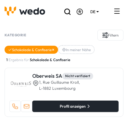
DE
EN
FR
Verzeichnis der Handwerker
KATEGORIE
Filtern
Angebotsanfrage
Schokolade & Confiserie
In meiner Nähe
Referenzen
1
Ergebnis für
Schokolade & Confiserie
Förderungen & Zuschüsse
Oberweis SA
Nicht verifiziert
1, Rue Guillaume Kroll,
Stellenbörse
L-1882 Luxembourg
Sind Sie Handwerker?
Profil anzeigen
Einloggen