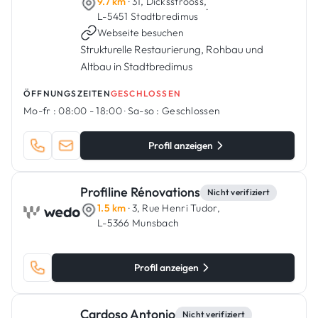
9.7 km
· 31, Dicksstrooss,
·
L-5451 Stadtbredimus
Webseite besuchen
Strukturelle Restaurierung, Rohbau und
Altbau in Stadtbredimus
ÖFFNUNGSZEITEN
GESCHLOSSEN
Mo-fr :
08:00 - 18:00
·
Sa-so :
Geschlossen
Profil anzeigen
Profiline Rénovations
Nicht verifiziert
1.5 km
· 3, Rue Henri Tudor,
L-5366 Munsbach
Profil anzeigen
Cardoso Antonio
Nicht verifiziert