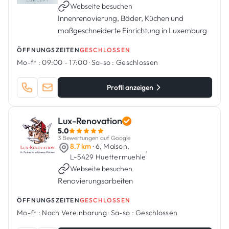
Webseite besuchen
Innenrenovierung, Bäder, Küchen und
maßgeschneiderte Einrichtung in Luxemburg
ÖFFNUNGSZEITEN
GESCHLOSSEN
Mo-fr :
09:00 - 17:00
·
Sa-so :
Geschlossen
Profil anzeigen
Lux-Renovation
5.0
3 Bewertungen auf Google
8.7 km
· 6, Maison,
·
L-5429 Huettermuehle
Webseite besuchen
Renovierungsarbeiten
ÖFFNUNGSZEITEN
GESCHLOSSEN
Mo-fr :
Nach Vereinbarung
·
Sa-so :
Geschlossen