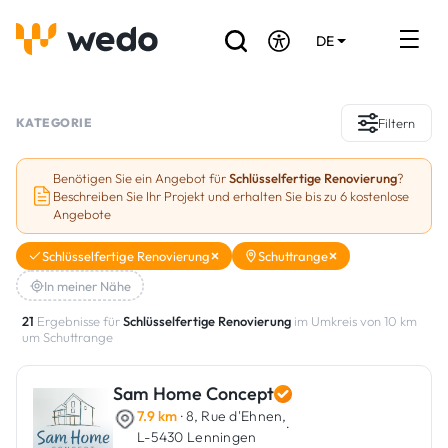
DE
EN
FR
Verzeichnis der Handwerker
KATEGORIE
Filtern
Angebotsanfrage
Benötigen Sie ein Angebot für
Schlüsselfertige Renovierung
?
Beschreiben Sie Ihr Projekt und erhalten Sie bis zu 6 kostenlose
Referenzen
Angebote
Förderungen & Zuschüsse
Schlüsselfertige Renovierung
Schuttrange
In meiner Nähe
Stellenbörse
21
Ergebnisse für
Schlüsselfertige Renovierung
im Umkreis von 10 km
um Schuttrange
Sind Sie Handwerker?
Sam Home Concept
Einloggen
7.9 km
· 8, Rue d'Ehnen,
·
L-5430 Lenningen