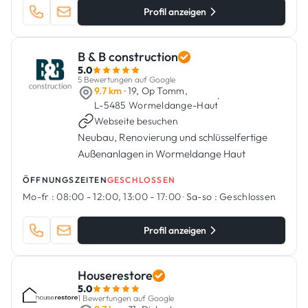
Profil anzeigen
B & B construction
5.0
5 Bewertungen auf Google
9.7 km
· 19, Op Tomm,
·
L-5485 Wormeldange-Haut
Webseite besuchen
Neubau, Renovierung und schlüsselfertige
Außenanlagen in Wormeldange Haut
ÖFFNUNGSZEITEN
GESCHLOSSEN
Mo-fr :
08:00 - 12:00, 13:00 - 17:00
·
Sa-so :
Geschlossen
Profil anzeigen
Houserestore
5.0
1 Bewertungen auf Google