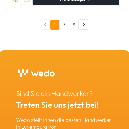
1
2
3
Sind Sie ein Handwerker?
Treten Sie uns jetzt bei!
Wedo stellt Ihnen die besten Handwerker
in Luxemburg vor