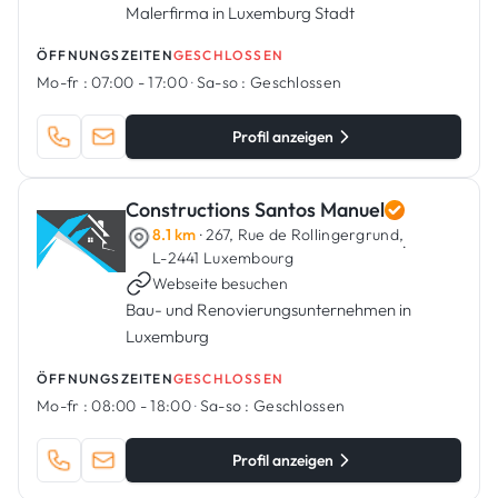
Malerfirma in Luxemburg Stadt
ÖFFNUNGSZEITEN
GESCHLOSSEN
Mo-fr :
07:00 - 17:00
·
Sa-so :
Geschlossen
Profil anzeigen
Constructions Santos Manuel
8.1 km
· 267, Rue de Rollingergrund,
·
L-2441 Luxembourg
Webseite besuchen
Bau- und Renovierungsunternehmen in
Luxemburg
ÖFFNUNGSZEITEN
GESCHLOSSEN
Mo-fr :
08:00 - 18:00
·
Sa-so :
Geschlossen
Profil anzeigen