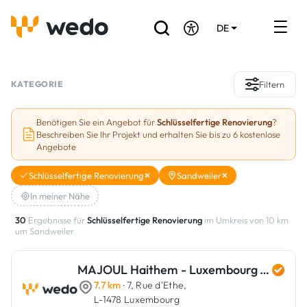
DE
EN
FR
Verzeichnis der Handwerker
KATEGORIE
Filtern
Angebotsanfrage
Benötigen Sie ein Angebot für
Schlüsselfertige Renovierung
?
Beschreiben Sie Ihr Projekt und erhalten Sie bis zu 6 kostenlose
Referenzen
Angebote
Förderungen & Zuschüsse
Schlüsselfertige Renovierung
Sandweiler
In meiner Nähe
Stellenbörse
30
Ergebnisse für
Schlüsselfertige Renovierung
im Umkreis von 10 km
um Sandweiler
Sind Sie Handwerker?
MAJOUL Haithem - Luxembourg Art Renovation
Einloggen
7.7 km
· 7, Rue d'Ethe,
L-1478 Luxembourg