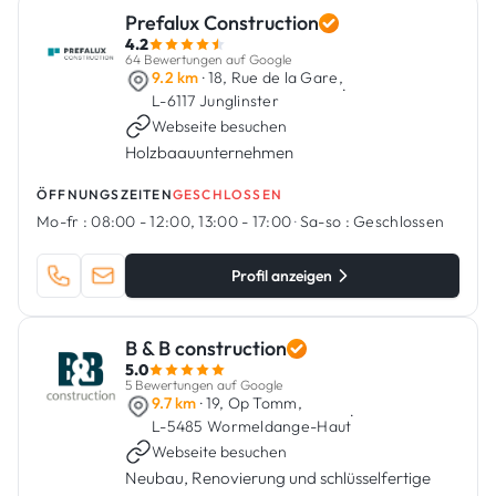
Prefalux Construction
4.2
64 Bewertungen auf Google
9.2 km
· 18, Rue de la Gare,
·
L-6117 Junglinster
Webseite besuchen
Holzbaauunternehmen
ÖFFNUNGSZEITEN
GESCHLOSSEN
Mo-fr :
08:00 - 12:00, 13:00 - 17:00
·
Sa-so :
Geschlossen
Profil anzeigen
B & B construction
5.0
5 Bewertungen auf Google
9.7 km
· 19, Op Tomm,
·
L-5485 Wormeldange-Haut
Webseite besuchen
Neubau, Renovierung und schlüsselfertige