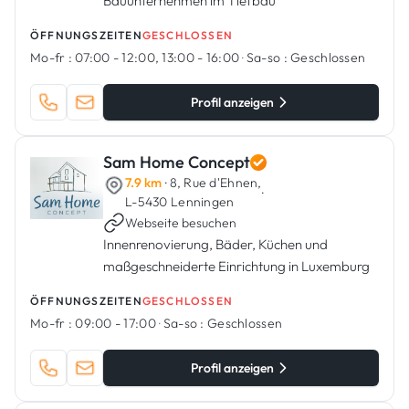
Bauunternehmen im Tiefbau
ÖFFNUNGSZEITEN
GESCHLOSSEN
Mo-fr :
07:00 - 12:00, 13:00 - 16:00
·
Sa-so :
Geschlossen
Profil anzeigen
Sam Home Concept
7.9 km
· 8, Rue d'Ehnen,
·
L-5430 Lenningen
Webseite besuchen
Innenrenovierung, Bäder, Küchen und
maßgeschneiderte Einrichtung in Luxemburg
ÖFFNUNGSZEITEN
GESCHLOSSEN
Mo-fr :
09:00 - 17:00
·
Sa-so :
Geschlossen
Profil anzeigen