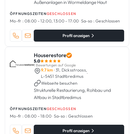
Außenanlagen in Wormeldange Haut
ÖFFNUNGSZEITEN
GESCHLOSSEN
Mo-fr :
08:00 - 12:00, 13:00 - 17:00
·
Sa-so :
Geschlossen
Profil anzeigen
Houserestore
5.0
1 Bewertungen auf Google
9.7 km
· 31, Dicksstrooss,
·
L-5451 Stadtbredimus
Webseite besuchen
Strukturelle Restaurierung, Rohbau und
Altbau in Stadtbredimus
ÖFFNUNGSZEITEN
GESCHLOSSEN
Mo-fr :
08:00 - 18:00
·
Sa-so :
Geschlossen
Profil anzeigen