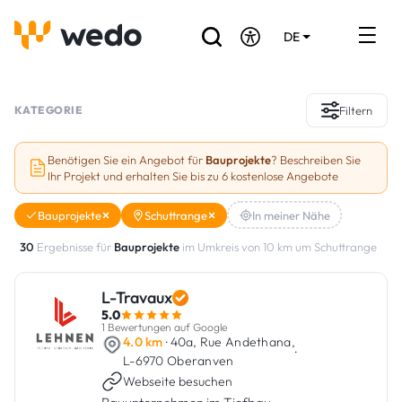
DE
EN
FR
Verzeichnis der Handwerker
KATEGORIE
Filtern
Angebotsanfrage
Benötigen Sie ein Angebot für
Bauprojekte
? Beschreiben Sie
Ihr Projekt und erhalten Sie bis zu 6 kostenlose Angebote
Referenzen
Bauprojekte
Schuttrange
In meiner Nähe
Förderungen & Zuschüsse
30
Ergebnisse für
Bauprojekte
im Umkreis von 10 km um Schuttrange
Stellenbörse
L-Travaux
5.0
Sind Sie Handwerker?
1 Bewertungen auf Google
4.0 km
· 40a, Rue Andethana,
·
L-6970 Oberanven
Einloggen
Webseite besuchen