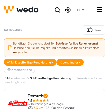
DE
EN
FR
Verzeichnis der Handwerker
KATEGORIE
Filtern
Angebotsanfrage
Benötigen Sie ein Angebot für
Schlüsselfertige Renovierung
?
Beschreiben Sie Ihr Projekt und erhalten Sie bis zu 6 kostenlose
Referenzen
Angebote
Förderungen & Zuschüsse
Schlüsselfertige Renovierung
Junglinster
In meiner Nähe
Stellenbörse
14
Ergebnisse für
Schlüsselfertige Renovierung
im Umkreis von 10 km
um Junglinster
Sind Sie Handwerker?
Demuth
Einloggen
4.9
52 Bewertungen auf Google
7.3 km
· 25, Op der Schanz,