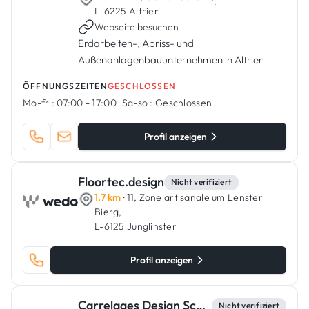
·
L-6225 Altrier
Webseite besuchen
Erdarbeiten-, Abriss- und
Außenanlagenbauunternehmen in Altrier
ÖFFNUNGSZEITEN
GESCHLOSSEN
Mo-fr :
07:00 - 17:00
·
Sa-so :
Geschlossen
Profil anzeigen
Floortec.design
Nicht verifiziert
1.7 km
· 11, Zone artisanale um Lënster
Bierg,
L-6125 Junglinster
Profil anzeigen
Carrelages Design Schäfer
Nicht verifiziert