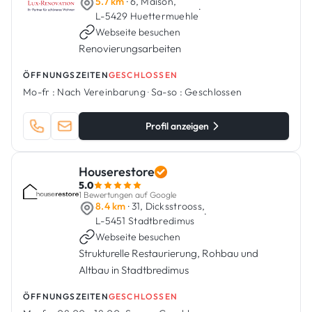
5.7 km
· 6, Maison,
·
L-5429 Huettermuehle
Webseite besuchen
Renovierungsarbeiten
ÖFFNUNGSZEITEN
GESCHLOSSEN
Mo-fr :
Nach Vereinbarung
·
Sa-so :
Geschlossen
Profil anzeigen
Houserestore
5.0
1 Bewertungen auf Google
8.4 km
· 31, Dicksstrooss,
·
L-5451 Stadtbredimus
Webseite besuchen
Strukturelle Restaurierung, Rohbau und
Altbau in Stadtbredimus
ÖFFNUNGSZEITEN
GESCHLOSSEN