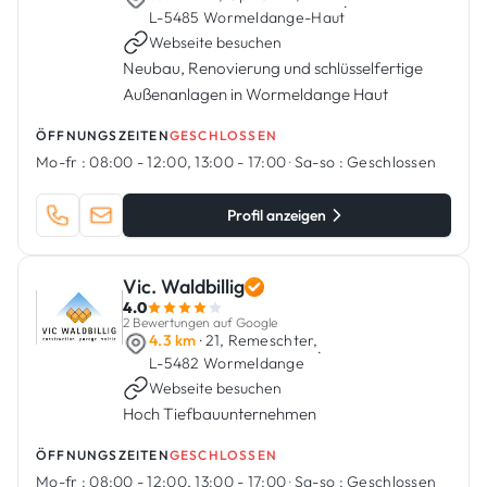
·
L-5485 Wormeldange-Haut
Webseite besuchen
Neubau, Renovierung und schlüsselfertige
Außenanlagen in Wormeldange Haut
ÖFFNUNGSZEITEN
GESCHLOSSEN
Mo-fr :
08:00 - 12:00, 13:00 - 17:00
·
Sa-so :
Geschlossen
Profil anzeigen
Vic. Waldbillig
4.0
2 Bewertungen auf Google
4.3 km
· 21, Remeschter,
·
L-5482 Wormeldange
Webseite besuchen
Hoch Tiefbauunternehmen
ÖFFNUNGSZEITEN
GESCHLOSSEN
Mo-fr :
08:00 - 12:00, 13:00 - 17:00
·
Sa-so :
Geschlossen