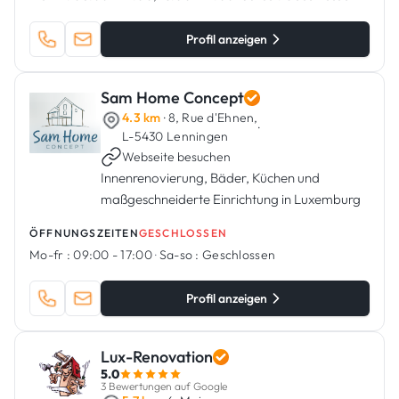
Profil anzeigen
Sam Home Concept
4.3 km
· 8, Rue d'Ehnen,
·
L-5430 Lenningen
Webseite besuchen
Innenrenovierung, Bäder, Küchen und
maßgeschneiderte Einrichtung in Luxemburg
ÖFFNUNGSZEITEN
GESCHLOSSEN
Mo-fr :
09:00 - 17:00
·
Sa-so :
Geschlossen
Profil anzeigen
Lux-Renovation
5.0
3 Bewertungen auf Google