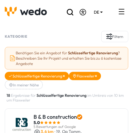
DE
EN
FR
Verzeichnis der Handwerker
KATEGORIE
Filtern
Angebotsanfrage
Benötigen Sie ein Angebot für
Schlüsselfertige Renovierung
?
Beschreiben Sie Ihr Projekt und erhalten Sie bis zu 6 kostenlose
Referenzen
Angebote
Förderungen & Zuschüsse
Schlüsselfertige Renovierung
Flaxweiler
In meiner Nähe
Stellenbörse
18
Ergebnisse für
Schlüsselfertige Renovierung
im Umkreis von 10 km
um Flaxweiler
Sind Sie Handwerker?
B & B construction
Einloggen
5.0
5 Bewertungen auf Google
3.6 km
· 19, Op Tomm,