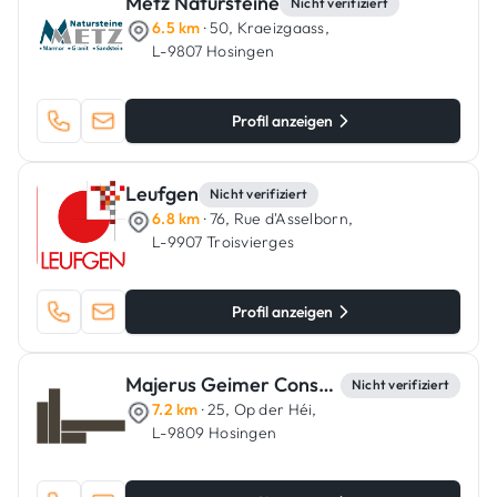
Metz Natursteine
Nicht verifiziert
6.5 km
· 50, Kraeizgaass,
L-9807 Hosingen
Profil anzeigen
Leufgen
Nicht verifiziert
6.8 km
· 76, Rue d'Asselborn,
L-9907 Troisvierges
Profil anzeigen
Majerus Geimer Constructions
Nicht verifiziert
7.2 km
· 25, Op der Héi,
L-9809 Hosingen