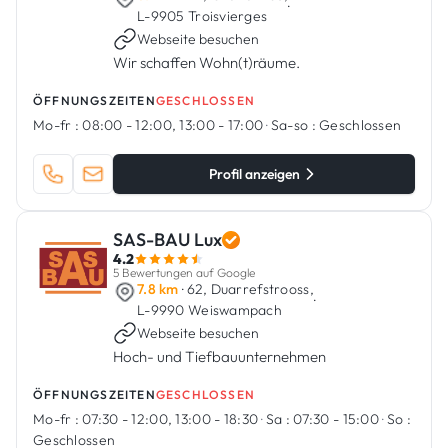
·
L-9905 Troisvierges
Webseite besuchen
Wir schaffen Wohn(t)räume.
ÖFFNUNGSZEITEN
GESCHLOSSEN
Mo-fr :
08:00 - 12:00, 13:00 - 17:00
·
Sa-so :
Geschlossen
Profil anzeigen
SAS-BAU Lux
4.2
5 Bewertungen auf Google
7.8 km
· 62, Duarrefstrooss,
·
L-9990 Weiswampach
Webseite besuchen
Hoch- und Tiefbauunternehmen
ÖFFNUNGSZEITEN
GESCHLOSSEN
Mo-fr :
07:30 - 12:00, 13:00 - 18:30
·
Sa :
07:30 - 15:00
·
So :
Geschlossen