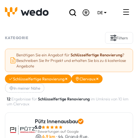
DE
EN
FR
Verzeichnis der Handwerker
KATEGORIE
Filtern
Angebotsanfrage
Benötigen Sie ein Angebot für
Schlüsselfertige Renovierung
?
Beschreiben Sie Ihr Projekt und erhalten Sie bis zu 6 kostenlose
Referenzen
Angebote
Förderungen & Zuschüsse
Schlüsselfertige Renovierung
Clervaux
In meiner Nähe
Stellenbörse
12
Ergebnisse für
Schlüsselfertige Renovierung
im Umkreis von 10 km
um Clervaux
Sind Sie Handwerker?
Pütz Innenausbau
Einloggen
5.0
7 Bewertungen auf Google
6.9 km
· 44, Grand-Rue,