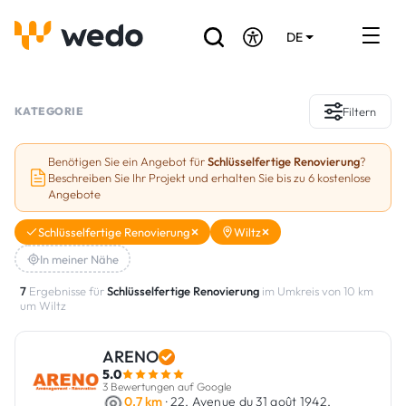
DE
EN
FR
Verzeichnis der Handwerker
KATEGORIE
Filtern
Angebotsanfrage
Benötigen Sie ein Angebot für
Schlüsselfertige Renovierung
?
Beschreiben Sie Ihr Projekt und erhalten Sie bis zu 6 kostenlose
Referenzen
Angebote
Förderungen & Zuschüsse
Schlüsselfertige Renovierung
Wiltz
In meiner Nähe
Stellenbörse
7
Ergebnisse für
Schlüsselfertige Renovierung
im Umkreis von 10 km
um Wiltz
Sind Sie Handwerker?
ARENO
Einloggen
5.0
3 Bewertungen auf Google
0.7 km
· 22, Avenue du 31 août 1942,