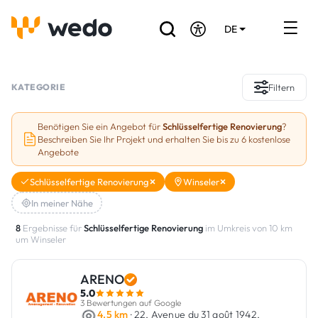
DE
EN
FR
Verzeichnis der Handwerker
KATEGORIE
Filtern
Angebotsanfrage
Benötigen Sie ein Angebot für
Schlüsselfertige Renovierung
?
Beschreiben Sie Ihr Projekt und erhalten Sie bis zu 6 kostenlose
Referenzen
Angebote
Förderungen & Zuschüsse
Schlüsselfertige Renovierung
Winseler
In meiner Nähe
Stellenbörse
8
Ergebnisse für
Schlüsselfertige Renovierung
im Umkreis von 10 km
um Winseler
Sind Sie Handwerker?
ARENO
Einloggen
5.0
3 Bewertungen auf Google
4.5 km
· 22, Avenue du 31 août 1942,