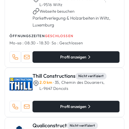
·
L-9516 Wiltz
Webseite besuchen
Parkettverlegung & Holzarbeiten in Wiltz,
Luxemburg
ÖFFNUNGSZEITEN
GESCHLOSSEN
Mo-sa :
08:30 - 18:30
·
So :
Geschlossen
Profil anzeigen
Thill Constructions
Nicht verifiziert
2.0 km
· 35, Chemin des Douaniers,
L-9647 Doncols
Profil anzeigen
Qualiconstruct
Nicht verifiziert