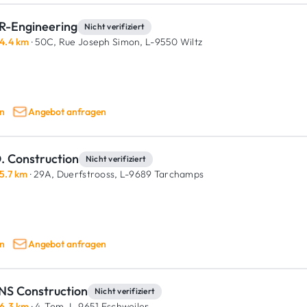
R-Engineering
Nicht verifiziert
4.4 km
· 50C, Rue Joseph Simon,
L-9550 Wiltz
n
Angebot anfragen
. Construction
Nicht verifiziert
5.7 km
· 29A, Duerfstrooss,
L-9689 Tarchamps
n
Angebot anfragen
NS Construction
Nicht verifiziert
6.3 km
· 4, Tom,
L-9651 Eschweiler