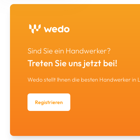
Landmaschinen &
Desinfektion
Druckerei & Beschilderung
Industriemaschinen
Andere
Umzug
Fahrzeugaufbau &
Veranstaltungsorganisation
Sondermaschinenbau
Fahrzeugbeschriftung
Vermietung & Verkauf von
Baugeräten / Werkzeug
Tierversorgung
Asbestentfernung &
Sind Sie ein Handwerker?
Dekontaminierung
Treten Sie uns jetzt bei!
Wedo stellt Ihnen die besten Handwerker in
Registrieren