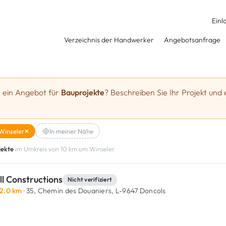
Einl
Verzeichnis der Handwerker
Angebotsanfrage
e ein Angebot für
Bauprojekte
? Beschreiben Sie Ihr Projekt und 
Winseler
In meiner Nähe
jekte
im Umkreis von 10 km um Winseler
ll Constructions
Nicht verifiziert
2.0 km
· 35, Chemin des Douaniers,
L-9647 Doncols