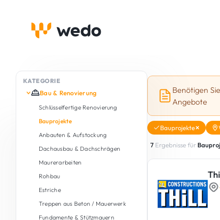
KATEGORIE
Benötigen Si
Bau & Renovierung
Angebote
Schlüsselfertige Renovierung
Bauprojekte
Bauprojekte
Anbauten & Aufstockung
7
Ergebnisse für
Baupro
Dachausbau & Dachschrägen
Maurerarbeiten
Thi
Rohbau
Estriche
Treppen aus Beton / Mauerwerk
Fundamente & Stützmauern