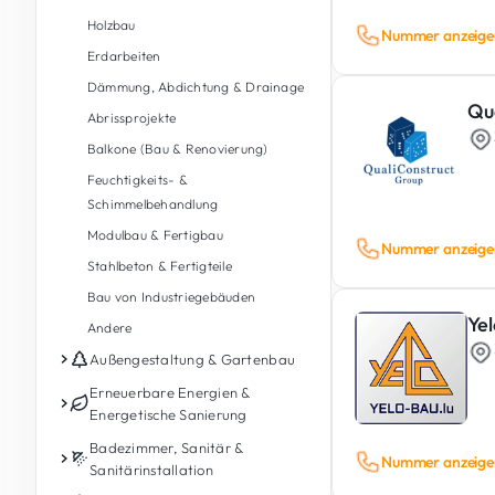
Holzbau
Nummer anzeige
Erdarbeiten
Dämmung, Abdichtung & Drainage
Qu
Abrissprojekte
Balkone (Bau & Renovierung)
Feuchtigkeits- &
Schimmelbehandlung
Modulbau & Fertigbau
Nummer anzeige
Stahlbeton & Fertigteile
Bau von Industriegebäuden
Ye
Andere
Außengestaltung & Gartenbau
Gartenpflege
Erneuerbare Energien &
Energetische Sanierung
Gartengestaltung &
Landschaftsbau
Photovoltaik
Badezimmer, Sanitär &
Nummer anzeige
Sanitärinstallation
Außengestaltung
Energiespeicherbatterie