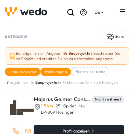
DE
EN
FR
Verzeichnis der Handwerker
KATEGORIE
Filtern
Angebotsanfrage
Benötigen Sie ein Angebot für
Bauprojekte
? Beschreiben Sie
Ihr Projekt und erhalten Sie bis zu 6 kostenlose Angebote
Referenzen
Bauprojekte
Hosingen
In meiner Nähe
Förderungen & Zuschüsse
7
Ergebnisse für
Bauprojekte
im Umkreis von 10 km um Hosingen
Stellenbörse
Majerus Geimer Constructions
Nicht verifiziert
1.5 km
· 25, Op der Héi,
Sind Sie Handwerker?
L-9809 Hosingen
Einloggen
Profil anzeigen