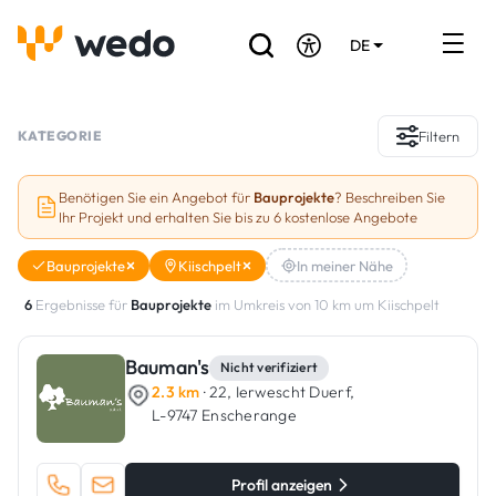
DE
EN
FR
Verzeichnis der Handwerker
KATEGORIE
Filtern
Angebotsanfrage
Benötigen Sie ein Angebot für
Bauprojekte
? Beschreiben Sie
Ihr Projekt und erhalten Sie bis zu 6 kostenlose Angebote
Referenzen
Bauprojekte
Kiischpelt
In meiner Nähe
Förderungen & Zuschüsse
6
Ergebnisse für
Bauprojekte
im Umkreis von 10 km um Kiischpelt
Stellenbörse
Bauman's
Nicht verifiziert
2.3 km
· 22, Ierwescht Duerf,
Sind Sie Handwerker?
L-9747 Enscherange
Einloggen
Profil anzeigen