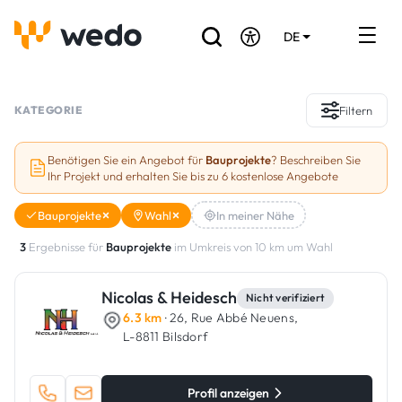
DE
EN
FR
Verzeichnis der Handwerker
KATEGORIE
Filtern
Angebotsanfrage
Benötigen Sie ein Angebot für
Bauprojekte
? Beschreiben Sie
Ihr Projekt und erhalten Sie bis zu 6 kostenlose Angebote
Referenzen
Bauprojekte
Wahl
In meiner Nähe
Förderungen & Zuschüsse
3
Ergebnisse für
Bauprojekte
im Umkreis von 10 km um Wahl
Stellenbörse
Nicolas & Heidesch
Nicht verifiziert
6.3 km
· 26, Rue Abbé Neuens,
Sind Sie Handwerker?
L-8811 Bilsdorf
Einloggen
Profil anzeigen