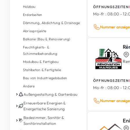
Holzbau
ÖFFNUNGSZEITEN
Mo-fr :
08:00 - 12:0
Erdarbeiten
Dämmung, Abdichtung & Drainage
Nummer anzeige
Abrissprojekte
Balkone (Bau & Renovierung)
Ré
Feuchtigkeits- &
Schimmelbehandlung
Ren
Modulbau & Fertigbau
Stahlbeton & Fertigteile
Bau von Industriegebäuden
ÖFFNUNGSZEITEN
Andere
Mo-fr :
08:00 - 12:0
Außengestaltung & Gartenbau
Nummer anzeige
Gartenpflege
Erneuerbare Energien &
Energetische Sanierung
Gartengestaltung &
Landschaftsbau
Photovoltaik
Badezimmer, Sanitär &
En
Sanitärinstallation
Außengestaltung
Energiespeicherbatterie