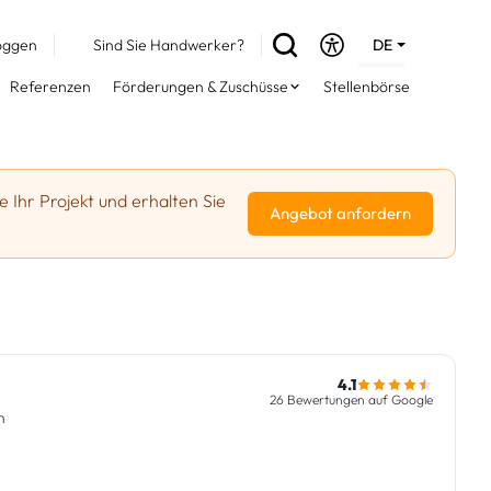
oggen
Sind Sie Handwerker?
DE
EN
Referenzen
Förderungen & Zuschüsse
Stellenbörse
FR
e Ihr Projekt und erhalten Sie
Angebot anfordern
4.1
26 Bewertungen auf Google
n