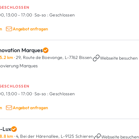
GESCHLOSSEN
0, 13:00 - 17:00
·
Sa-so :
Geschlossen
n
Angebot anfragen
novation Marques
5.2 km
· 29, Route de Boevange,
L-7762 Bissen
·
Webseite besuchen
ovierung Marques
GESCHLOSSEN
0, 13:00 - 17:00
·
Sa-so :
Geschlossen
n
Angebot anfragen
i-Lux
8.8 km
· 4, Bei der Härenallee,
L-9125 Schieren
·
Webseite besuche