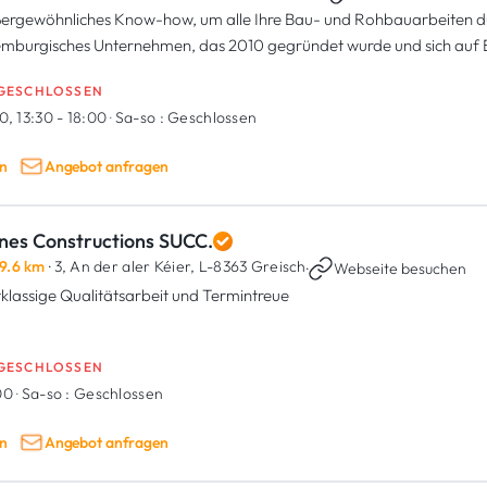
ergewöhnliches Know-how, um alle Ihre Bau- und Rohbauarbeiten dur
emburgisches Unternehmen, das 2010 gegründet wurde und sich auf
ialisiert h...
GESCHLOSSEN
0, 13:30 - 18:00
·
Sa-so :
Geschlossen
n
Angebot anfragen
nes Constructions SUCC.
9.6 km
· 3, An der aler Kéier,
L-8363 Greisch
·
Webseite besuchen
tklassige Qualitätsarbeit und Termintreue
GESCHLOSSEN
:00
·
Sa-so :
Geschlossen
n
Angebot anfragen