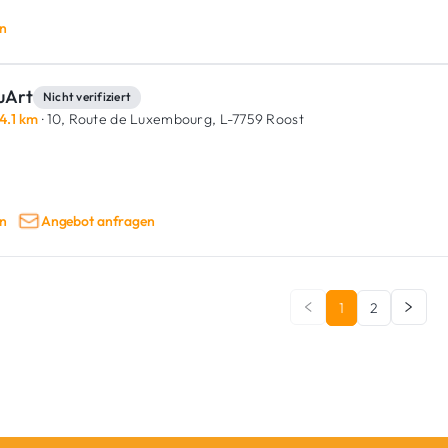
n
uArt
Nicht verifiziert
4.1 km
· 10, Route de Luxembourg,
L-7759 Roost
n
Angebot anfragen
1
2