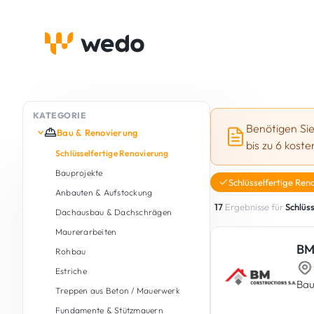
KATEGORIE
Benötigen Si
Bau & Renovierung
bis zu 6 kost
Schlüsselfertige Renovierung
Bauprojekte
Schlüsselfertige Ren
Anbauten & Aufstockung
17
Ergebnisse für
Schlüs
Dachausbau & Dachschrägen
Maurerarbeiten
BM
Rohbau
Estriche
Bau
Treppen aus Beton / Mauerwerk
Fundamente & Stützmauern