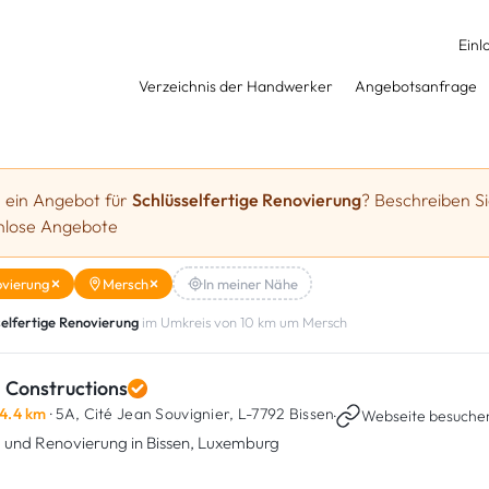
Einl
Verzeichnis der Handwerker
Angebotsanfrage
e ein Angebot für
Schlüsselfertige Renovierung
? Beschreiben Si
enlose Angebote
ovierung
Mersch
In meiner Nähe
selfertige Renovierung
im Umkreis von 10 km um Mersch
 Constructions
4.4 km
· 5A, Cité Jean Souvignier,
L-7792 Bissen
·
Webseite besuche
 und Renovierung in Bissen, Luxemburg