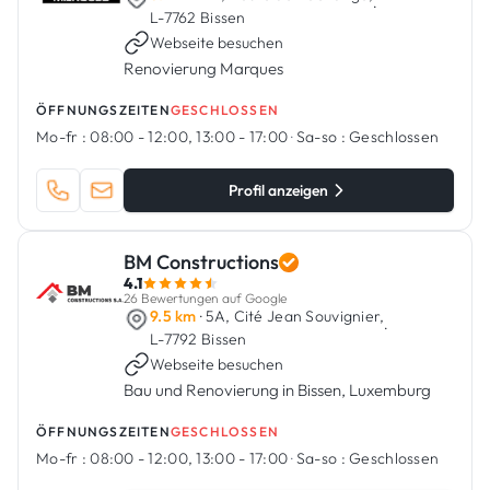
·
L-7762 Bissen
Webseite besuchen
Renovierung Marques
ÖFFNUNGSZEITEN
GESCHLOSSEN
Mo-fr :
08:00 - 12:00, 13:00 - 17:00
·
Sa-so :
Geschlossen
Profil anzeigen
BM Constructions
4.1
26 Bewertungen auf Google
9.5 km
· 5A, Cité Jean Souvignier,
·
L-7792 Bissen
Webseite besuchen
Bau und Renovierung in Bissen, Luxemburg
ÖFFNUNGSZEITEN
GESCHLOSSEN
Mo-fr :
08:00 - 12:00, 13:00 - 17:00
·
Sa-so :
Geschlossen