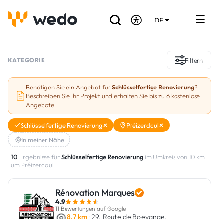
DE
EN
FR
Verzeichnis der Handwerker
KATEGORIE
Filtern
Angebotsanfrage
Benötigen Sie ein Angebot für
Schlüsselfertige Renovierung
?
Beschreiben Sie Ihr Projekt und erhalten Sie bis zu 6 kostenlose
Referenzen
Angebote
Förderungen & Zuschüsse
Schlüsselfertige Renovierung
Préizerdaul
In meiner Nähe
Stellenbörse
10
Ergebnisse für
Schlüsselfertige Renovierung
im Umkreis von 10 km
um Préizerdaul
Sind Sie Handwerker?
Rénovation Marques
Einloggen
4.9
11 Bewertungen auf Google
8.7 km
· 29, Route de Boevange,