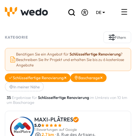
DE
EN
FR
Verzeichnis der Handwerker
KATEGORIE
Filtern
Angebotsanfrage
Benötigen Sie ein Angebot für
Schlüsselfertige Renovierung
?
Beschreiben Sie Ihr Projekt und erhalten Sie bis zu 6 kostenlose
Referenzen
Angebote
Förderungen & Zuschüsse
Schlüsselfertige Renovierung
Bascharage
In meiner Nähe
Stellenbörse
35
Ergebnisse für
Schlüsselfertige Renovierung
im Umkreis von 10 km
um Bascharage
Sind Sie Handwerker?
MAXI-PLÂTRES
Einloggen
5.0
1 Bewertungen auf Google
2.7 km
· 8, Rue des Artisans,