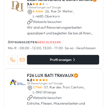
3.4
5 Bewertungen auf Google
6.4 km
· 26, Rue Dr Welter,
·
L-4685 Oberkorn
Webseite besuchen
Wir sind auf Renovierungsarbeiten
spezialisiert und begleiten Sie bei all Ihren
Projekten.
ÖFFNUNGSZEITEN
GESCHLOSSEN
Mo-fr :
08:00 - 12:00, 13:00 - 17:00
·
Sa-so :
Geschlossen
Profil anzeigen
F26 LUX BATI TRAVAUX
4.2
38 Bewertungen auf Google
7.7 km
· 57, Rue des Trois Cantons,
·
L-3961 Ehlange
Webseite besuchen
Estriche, Fliesen, Maurerarbeiten und