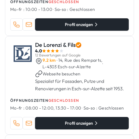
ÖFFNUNGSZEITEN
GESCHLOSSEN
Mo-fr :
10:00 - 13:00
·
Sa-so :
Geschlossen
Profil anzeigen
De Lorenzi & Fils
4.0
12 Bewertungen auf Google
9.2 km
· 14, Rue des Remparts,
·
L-4303 Esch-sur-Alzette
Webseite besuchen
Spezialist für Fassaden, Putze und
Renovierungen in Esch-sur-Alzette seit 1953.
ÖFFNUNGSZEITEN
GESCHLOSSEN
Mo-fr :
08:00 - 12:00, 13:30 - 17:00
·
Sa-so :
Geschlossen
Profil anzeigen