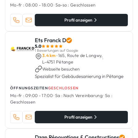
Mo-fr :
08:00 - 18:00
·
Sa-so :
Geschlossen
Profil anzeigen
Ets Franck D
5.0
1 Bewertungen auf Google
3.4 km
· 165, Route de Longwy,
·
L-4751 Pétange
Webseite besuchen
Spezialist für Gebäudesanierung in Pétange
ÖFFNUNGSZEITEN
GESCHLOSSEN
Mo-fr :
09:00 - 17:00
·
Sa :
Nach Vereinbarung
·
So :
Geschlossen
Profil anzeigen
Dzan Rénovations & Constructions