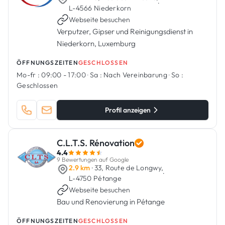
·
L-4566 Niederkorn
Webseite besuchen
Verputzer, Gipser und Reinigungsdienst in
Niederkorn, Luxemburg
ÖFFNUNGSZEITEN
GESCHLOSSEN
Mo-fr :
09:00 - 17:00
·
Sa :
Nach Vereinbarung
·
So :
Geschlossen
Profil anzeigen
C.L.T.S. Rénovation
4.4
9 Bewertungen auf Google
2.9 km
· 33, Route de Longwy,
·
L-4750 Pétange
Webseite besuchen
Bau und Renovierung in Pétange
ÖFFNUNGSZEITEN
GESCHLOSSEN