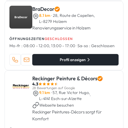
BraDecor
8.1 km
· 28, Route de Capellen,
L-8279 Holzem
Renovierungsservice in Holzem
ÖFFNUNGSZEITEN
GESCHLOSSEN
Mo-fr :
08:00 - 12:00, 13:00 - 17:00
·
Sa-so :
Geschlossen
Profil anzeigen
Reckinger Peinture & Décors
4.3
28 Bewertungen auf Google
9.1 km
· 57, Rue Victor Hugo,
·
L-4141 Esch-sur-Alzette
Webseite besuchen
Reckinger Peintures-Décors sorgt für
Komfort