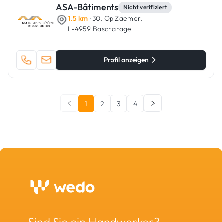
ASA-Bâtiments
Nicht verifiziert
1.5 km
· 30, Op Zaemer,
L-4959 Bascharage
Profil anzeigen
1
2
3
4
Sind Sie ein Handwerker?