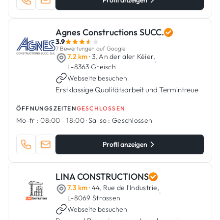
Profil anzeigen
Agnes Constructions SUCC.
3.9
7 Bewertungen auf Google
7.2 km
· 3, An der aler Kéier,
·
L-8363 Greisch
Webseite besuchen
Erstklassige Qualitätsarbeit und Termintreue
ÖFFNUNGSZEITEN
GESCHLOSSEN
Mo-fr :
08:00 - 18:00
·
Sa-so :
Geschlossen
Profil anzeigen
LINA CONSTRUCTIONS
7.3 km
· 44, Rue de l'Industrie,
·
L-8069 Strassen
Webseite besuchen