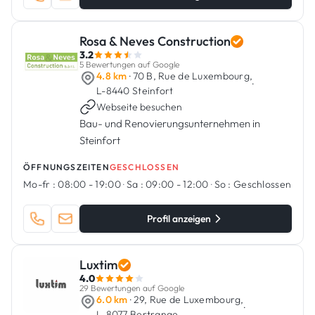
Rosa & Neves Construction
3.2
5 Bewertungen auf Google
4.8 km
· 70 B, Rue de Luxembourg,
·
L-8440 Steinfort
Webseite besuchen
Bau- und Renovierungsunternehmen in
Steinfort
ÖFFNUNGSZEITEN
GESCHLOSSEN
Mo-fr :
08:00 - 19:00
·
Sa :
09:00 - 12:00
·
So :
Geschlossen
Profil anzeigen
Luxtim
4.0
29 Bewertungen auf Google
6.0 km
· 29, Rue de Luxembourg,
·
L-8077 Bertrange