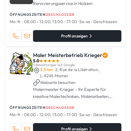
Renovierungsservice in Holzem
ÖFFNUNGSZEITEN
GESCHLOSSEN
Mo-fr :
08:00 - 12:00, 13:00 - 17:00
·
Sa-so :
Geschlossen
Profil anzeigen
Maler Meisterbetrieb Krieger
5.0
3 Bewertungen auf Google
3.5 km
· 2, Rue de la Libération,
·
L-8245 Mamer
Webseite besuchen
Malermeister Krieger - Ihr Experte für
kreative Malertechniken, Malerarbeiten,
Bodenverlegungen und mehr.
ÖFFNUNGSZEITEN
GESCHLOSSEN
Mo-fr :
08:00 - 12:00, 13:00 - 17:00
·
Sa-so :
Geschlossen
Profil anzeigen