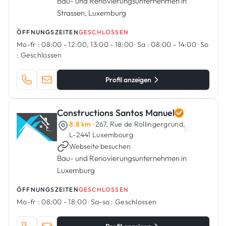
Bau- und Renovierungsunternehmen in
Strassen, Luxemburg
ÖFFNUNGSZEITEN
GESCHLOSSEN
Mo-fr :
08:00 - 12:00, 13:00 - 18:00
·
Sa :
08:00 - 14:00
·
So
:
Geschlossen
Profil anzeigen
Constructions Santos Manuel
8.8 km
· 267, Rue de Rollingergrund,
·
L-2441 Luxembourg
Webseite besuchen
Bau- und Renovierungsunternehmen in
Luxemburg
ÖFFNUNGSZEITEN
GESCHLOSSEN
Mo-fr :
08:00 - 18:00
·
Sa-so :
Geschlossen