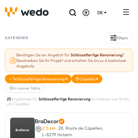
DE
EN
FR
Verzeichnis der Handwerker
KATEGORIE
Filtern
Angebotsanfrage
Benötigen Sie ein Angebot für
Schlüsselfertige Renovierung
?
Beschreiben Sie Ihr Projekt und erhalten Sie bis zu 6 kostenlose
Referenzen
Angebote
Förderungen & Zuschüsse
Schlüsselfertige Renovierung
Capellen
In meiner Nähe
Stellenbörse
25
Ergebnisse für
Schlüsselfertige Renovierung
im Umkreis von 10 km
um Capellen
Sind Sie Handwerker?
BraDecor
Einloggen
2.5 km
· 28, Route de Capellen,
L-8279 Holzem