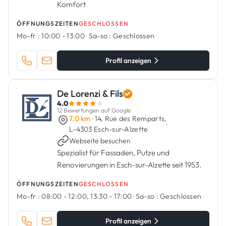
Komfort
ÖFFNUNGSZEITEN
GESCHLOSSEN
Mo-fr :
10:00 - 13:00
·
Sa-so :
Geschlossen
Profil anzeigen
De Lorenzi & Fils
4.0
12 Bewertungen auf Google
7.0 km
· 14, Rue des Remparts,
·
L-4303 Esch-sur-Alzette
Webseite besuchen
Spezialist für Fassaden, Putze und
Renovierungen in Esch-sur-Alzette seit 1953.
ÖFFNUNGSZEITEN
GESCHLOSSEN
Mo-fr :
08:00 - 12:00, 13:30 - 17:00
·
Sa-so :
Geschlossen
Profil anzeigen