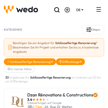
DE
EN
FR
Verzeichnis der Handwerker
KATEGORIE
Filtern
Angebotsanfrage
Benötigen Sie ein Angebot für
Schlüsselfertige Renovierung
?
Beschreiben Sie Ihr Projekt und erhalten Sie bis zu 6 kostenlose
Referenzen
Angebote
Förderungen & Zuschüsse
Schlüsselfertige Renovierung
Differdange
In meiner Nähe
Stellenbörse
33
Ergebnisse für
Schlüsselfertige Renovierung
im Umkreis von 10 km
um Differdange
Sind Sie Handwerker?
Dzan Rénovations & Constructions
Einloggen
3.4
5 Bewertungen auf Google
1.7 km
· 26, Rue Dr Welter,