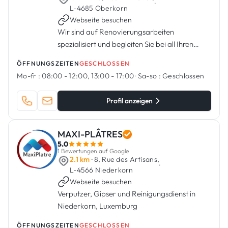
·
L-4685 Oberkorn
Webseite besuchen
Wir sind auf Renovierungsarbeiten
spezialisiert und begleiten Sie bei all Ihren
Projekten.
ÖFFNUNGSZEITEN
GESCHLOSSEN
Mo-fr :
08:00 - 12:00, 13:00 - 17:00
·
Sa-so :
Geschlossen
Profil anzeigen
MAXI-PLÂTRES
5.0
1 Bewertungen auf Google
2.1 km
· 8, Rue des Artisans,
·
L-4566 Niederkorn
Webseite besuchen
Verputzer, Gipser und Reinigungsdienst in
Niederkorn, Luxemburg
ÖFFNUNGSZEITEN
GESCHLOSSEN