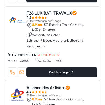
F26 LUX BATI TRAVAUX
4.2
38 Bewertungen auf Google
8.9 km
· 57, Rue des Trois Cantons,
·
L-3961 Ehlange
Webseite besuchen
Estriche, Fliesen, Maurerarbeiten und
Renovierung
ÖFFNUNGSZEITEN
GESCHLOSSEN
Mo-so :
08:00 - 12:00, 13:00 - 17:00
Profil anzeigen
Alliance des Artisans
4.2
38 Bewertungen auf Google
8.9 km
· 57, Rue des Trois Cantons,
·
L-3961 Ehlange