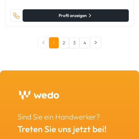
Profil anzeigen
1
2
3
4
Sind Sie ein Handwerker?
Treten Sie uns jetzt bei!