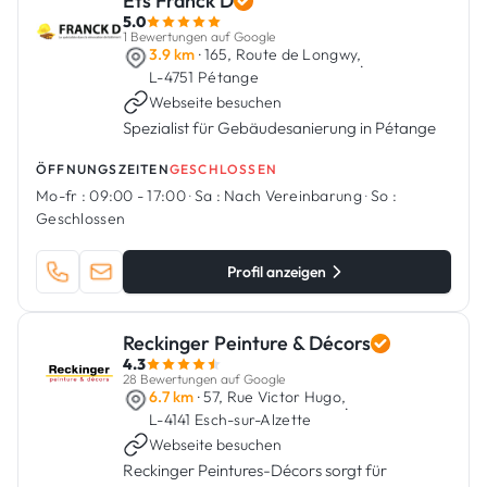
Ets Franck D
5.0
1 Bewertungen auf Google
3.9 km
· 165, Route de Longwy,
·
L-4751 Pétange
Webseite besuchen
Spezialist für Gebäudesanierung in Pétange
ÖFFNUNGSZEITEN
GESCHLOSSEN
Mo-fr :
09:00 - 17:00
·
Sa :
Nach Vereinbarung
·
So :
Geschlossen
Profil anzeigen
Reckinger Peinture & Décors
4.3
28 Bewertungen auf Google
6.7 km
· 57, Rue Victor Hugo,
·
L-4141 Esch-sur-Alzette
Webseite besuchen
Reckinger Peintures-Décors sorgt für