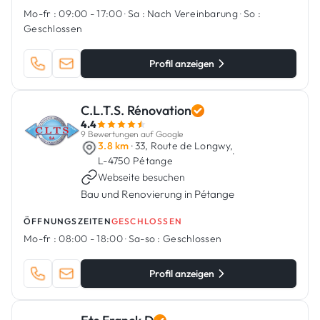
Mo-fr :
09:00 - 17:00
·
Sa :
Nach Vereinbarung
·
So :
Geschlossen
Profil anzeigen
C.L.T.S. Rénovation
4.4
9 Bewertungen auf Google
3.8 km
· 33, Route de Longwy,
·
L-4750 Pétange
Webseite besuchen
Bau und Renovierung in Pétange
ÖFFNUNGSZEITEN
GESCHLOSSEN
Mo-fr :
08:00 - 18:00
·
Sa-so :
Geschlossen
Profil anzeigen