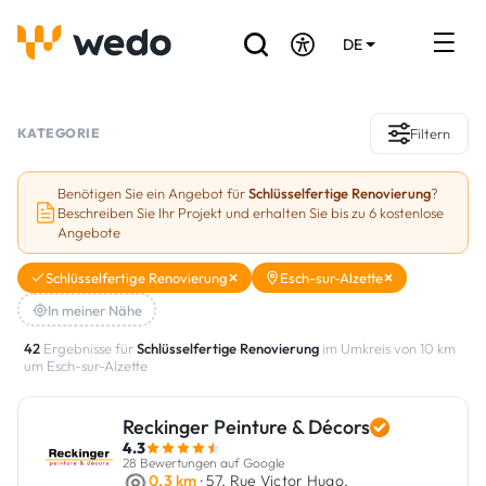
DE
EN
FR
Verzeichnis der Handwerker
KATEGORIE
Filtern
Angebotsanfrage
Benötigen Sie ein Angebot für
Schlüsselfertige Renovierung
?
Beschreiben Sie Ihr Projekt und erhalten Sie bis zu 6 kostenlose
Referenzen
Angebote
Förderungen & Zuschüsse
Schlüsselfertige Renovierung
Esch-sur-Alzette
In meiner Nähe
Stellenbörse
42
Ergebnisse für
Schlüsselfertige Renovierung
im Umkreis von 10 km
um Esch-sur-Alzette
Sind Sie Handwerker?
Reckinger Peinture & Décors
Einloggen
4.3
28 Bewertungen auf Google
0.3 km
· 57, Rue Victor Hugo,