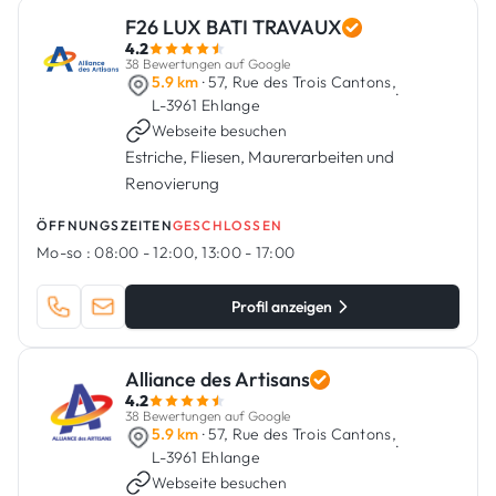
F26 LUX BATI TRAVAUX
4.2
38 Bewertungen auf Google
5.9 km
· 57, Rue des Trois Cantons,
·
L-3961 Ehlange
Webseite besuchen
Estriche, Fliesen, Maurerarbeiten und
Renovierung
ÖFFNUNGSZEITEN
GESCHLOSSEN
Mo-so :
08:00 - 12:00, 13:00 - 17:00
Profil anzeigen
Alliance des Artisans
4.2
38 Bewertungen auf Google
5.9 km
· 57, Rue des Trois Cantons,
·
L-3961 Ehlange
Webseite besuchen