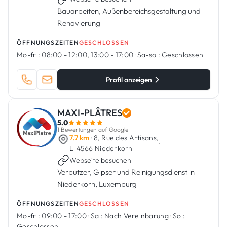
Bauarbeiten, Außenbereichsgestaltung und
Renovierung
ÖFFNUNGSZEITEN
GESCHLOSSEN
Mo-fr :
08:00 - 12:00, 13:00 - 17:00
·
Sa-so :
Geschlossen
Profil anzeigen
MAXI-PLÂTRES
5.0
1 Bewertungen auf Google
7.7 km
· 8, Rue des Artisans,
·
L-4566 Niederkorn
Webseite besuchen
Verputzer, Gipser und Reinigungsdienst in
Niederkorn, Luxemburg
ÖFFNUNGSZEITEN
GESCHLOSSEN
Mo-fr :
09:00 - 17:00
·
Sa :
Nach Vereinbarung
·
So :
Geschlossen