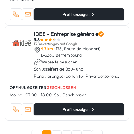
Profil anzeigen
IDEE - Entreprise générale
3.8
13 Bewertungen auf Google
9.7 km
· 178, Route de Mondorf,
·
L-3260 Bettembourg
Webseite besuchen
Schlüsselfertige Bau- und
Renovierungsarbeiten für Privatpersonen
und Unternehmen in Luxemburg
ÖFFNUNGSZEITEN
GESCHLOSSEN
Mo-sa :
07:00 - 18:00
·
So :
Geschlossen
Profil anzeigen