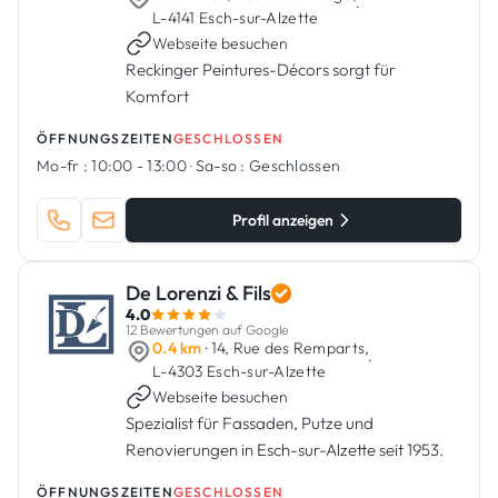
·
L-4141 Esch-sur-Alzette
Webseite besuchen
Reckinger Peintures-Décors sorgt für
Komfort
ÖFFNUNGSZEITEN
GESCHLOSSEN
Mo-fr :
10:00 - 13:00
·
Sa-so :
Geschlossen
Profil anzeigen
De Lorenzi & Fils
4.0
12 Bewertungen auf Google
0.4 km
· 14, Rue des Remparts,
·
L-4303 Esch-sur-Alzette
Webseite besuchen
Spezialist für Fassaden, Putze und
Renovierungen in Esch-sur-Alzette seit 1953.
ÖFFNUNGSZEITEN
GESCHLOSSEN