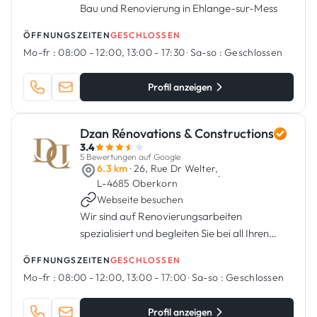
Bau und Renovierung in Ehlange-sur-Mess
ÖFFNUNGSZEITEN
GESCHLOSSEN
Mo-fr :
08:00 - 12:00, 13:00 - 17:30
·
Sa-so :
Geschlossen
Profil anzeigen
Dzan Rénovations & Constructions
3.4
5 Bewertungen auf Google
6.3 km
· 26, Rue Dr Welter,
·
L-4685 Oberkorn
Webseite besuchen
Wir sind auf Renovierungsarbeiten
spezialisiert und begleiten Sie bei all Ihren
Projekten.
ÖFFNUNGSZEITEN
GESCHLOSSEN
Mo-fr :
08:00 - 12:00, 13:00 - 17:00
·
Sa-so :
Geschlossen
Profil anzeigen