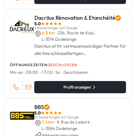
Dacrilux Rénovation & Etanchéité
5.0
3 Bewertungen auf Google
6.8 km
· 226, Route de Kayl,
L-3514 Dudelange
Dacrilux ist Ihr vertrauenswürdiger Partner für
alle Ihre schlüsselfertigen
Renovierungsprojekte, Abdichtungen und
ÖFFNUNGSZEITEN
GESCHLOSSEN
Isolierungen.
Mo-sa :
08:00 - 17:00
·
So :
Geschlossen
Profil anzeigen
BBS
5.0
18 Bewertungen auf Google
7.4 km
· 9, Rue de Lebork,
·
L-3584 Dudelange
Webseite besuchen