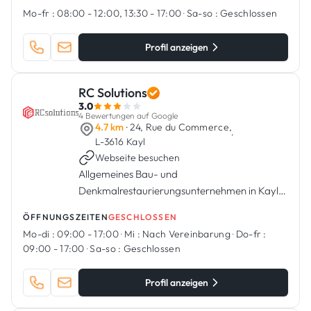
Mo-fr :
08:00 - 12:00, 13:30 - 17:00
·
Sa-so :
Geschlossen
Profil anzeigen
RC Solutions
3.0
4 Bewertungen auf Google
4.7 km
· 24, Rue du Commerce,
·
L-3616 Kayl
Webseite besuchen
Allgemeines Bau- und
Denkmalrestaurierungsunternehmen in Kayl,
Luxemburg.
ÖFFNUNGSZEITEN
GESCHLOSSEN
Mo-di :
09:00 - 17:00
·
Mi :
Nach Vereinbarung
·
Do-fr :
09:00 - 17:00
·
Sa-so :
Geschlossen
Profil anzeigen