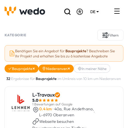
DE
EN
FR
Verzeichnis der Handwerker
KATEGORIE
Filtern
Angebotsanfrage
Benötigen Sie ein Angebot für
Bauprojekte
? Beschreiben Sie
Ihr Projekt und erhalten Sie bis zu 6 kostenlose Angebote
Referenzen
Bauprojekte
Niederanven
In meiner Nähe
Förderungen & Zuschüsse
32
Ergebnisse für
Bauprojekte
im Umkreis von 10 km um Niederanven
Stellenbörse
L-Travaux
5.0
Sind Sie Handwerker?
1 Bewertungen auf Google
0.4 km
· 40a, Rue Andethana,
·
L-6970 Oberanven
Einloggen
Webseite besuchen