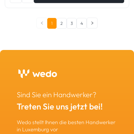
1
2
3
4
Sind Sie ein Handwerker?
Treten Sie uns jetzt bei!
Wedo stellt Ihnen die besten Handwerker
in Luxemburg vor