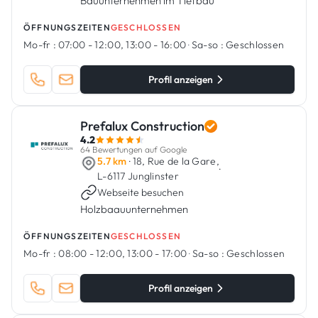
Bauunternehmen im Tiefbau
ÖFFNUNGSZEITEN
GESCHLOSSEN
Mo-fr :
07:00 - 12:00, 13:00 - 16:00
·
Sa-so :
Geschlossen
Profil anzeigen
Prefalux Construction
4.2
64 Bewertungen auf Google
5.7 km
· 18, Rue de la Gare,
·
L-6117 Junglinster
Webseite besuchen
Holzbaauunternehmen
ÖFFNUNGSZEITEN
GESCHLOSSEN
Mo-fr :
08:00 - 12:00, 13:00 - 17:00
·
Sa-so :
Geschlossen
Profil anzeigen