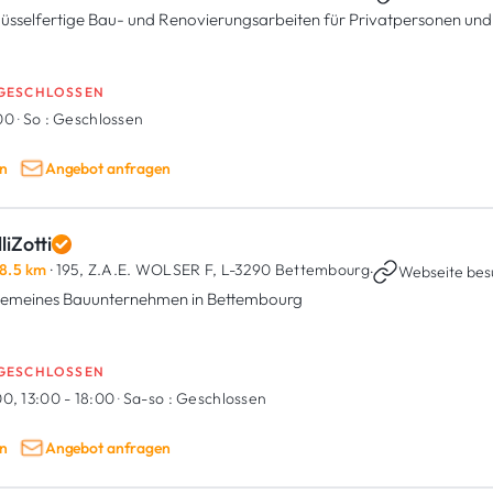
lüsselfertige Bau- und Renovierungsarbeiten für Privatpersonen u
GESCHLOSSEN
:00
·
So :
Geschlossen
n
Angebot anfragen
liZotti
8.5 km
· 195, Z.A.E. WOLSER F,
L-3290 Bettembourg
·
Webseite bes
gemeines Bauunternehmen in Bettembourg
GESCHLOSSEN
0, 13:00 - 18:00
·
Sa-so :
Geschlossen
n
Angebot anfragen