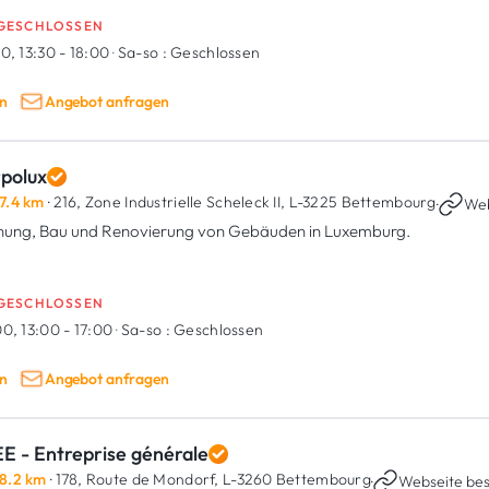
GESCHLOSSEN
0, 13:30 - 18:00
·
Sa-so :
Geschlossen
n
Angebot anfragen
rpolux
7.4 km
· 216, Zone Industrielle Scheleck II,
L-3225 Bettembourg
·
Web
nung, Bau und Renovierung von Gebäuden in Luxemburg.
GESCHLOSSEN
0, 13:00 - 17:00
·
Sa-so :
Geschlossen
n
Angebot anfragen
E - Entreprise générale
8.2 km
· 178, Route de Mondorf,
L-3260 Bettembourg
·
Webseite be