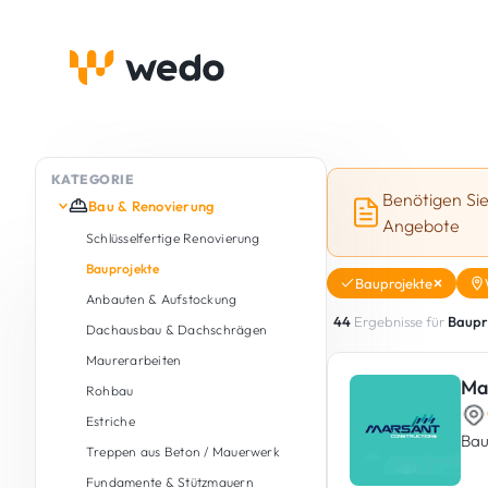
KATEGORIE
Benötigen Si
Bau & Renovierung
Angebote
Schlüsselfertige Renovierung
Bauprojekte
Bauprojekte
Anbauten & Aufstockung
44
Ergebnisse für
Baupr
Dachausbau & Dachschrägen
Maurerarbeiten
Ma
Rohbau
Estriche
Bau
Treppen aus Beton / Mauerwerk
Fundamente & Stützmauern