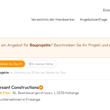
Einl
Verzeichnis der Handwerker
Angebotsanfrage
e ein Angebot für
Bauprojekte
? Beschreiben Sie Ihr Projekt und 
Weiler-la-Tour
In meiner Nähe
ojekte
im Umkreis von 10 km um Weiler-la-Tour
rsant Constructions
6.9 km
· 36, Beetebuergerstrooss,
L-3333 Hellange
unternehmen in Frisange