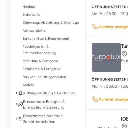
Holzbau
ÖFFNUNGSZEITEN
Mo-fr :
08:30 - 12:0
Erdarbeiten
Dämmung, Abdichtung & Drainage
Nummer anzeige
Abrissprojekte
Balkone (Bau & Renovierung)
Tu
Feuchtigkeits- &
Schimmelbehandlung
Pla
Modulbau & Fertigbau
Stahlbeton & Fertigteile
Bau von Industriegebäuden
ÖFFNUNGSZEITEN
Andere
Mo-fr :
08:00 - 12:0
Außengestaltung & Gartenbau
Nummer anzeige
Gartenpflege
Erneuerbare Energien &
Energetische Sanierung
Gartengestaltung &
Landschaftsbau
Photovoltaik
Badezimmer, Sanitär &
IDE
Sanitärinstallation
Außengestaltung
Energiespeicherbatterie